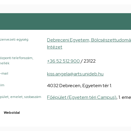
Debreceni Egyetem, Bölcsészettudomán
zervezeti egység
Intézet
özponti telefonszám,
+36 52 512 900
/ 23122
ellék
kiss.angela@arts.unideb.hu
-mail
4032 Debrecen, Egyetem tér 1.
Cím
Főépület (Egyetem téri Campus)
, 1. eme
pület, emelet, szobaszám
Weboldal