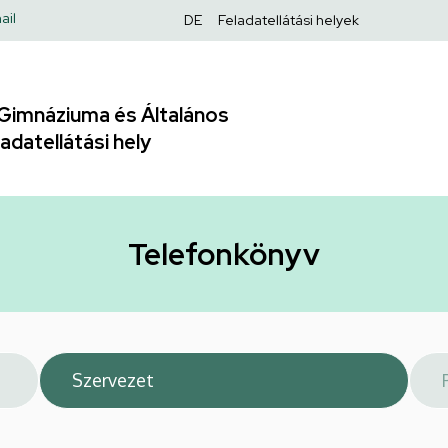
Felső
ail
DE
Feladatellátási helyek
navigáció
Gimnáziuma és Általános
adatellátási hely
Telefonkönyv