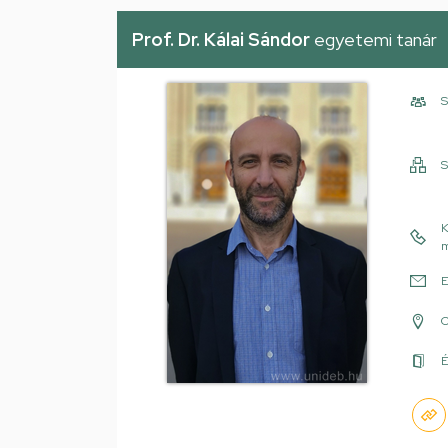
Prof. Dr. Kálai Sándor
egyetemi tanár
S
S
K
m
E
É