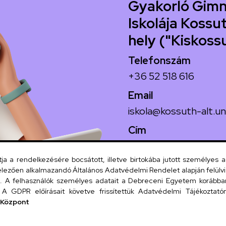
Gyakorló Gimn
Iskolája Kossut
hely ("Kiskoss
Telefonszám
+36 52 518 616
Email
iskola@kossuth-alt.un
Cím
4024 Debrecen, Koss
 a rendelkezésére bocsátott, illetve birtokába jutott személyes 
lezően alkalmazandó Általános Adatvédelmi Rendelet alapján felülviz
A felhasználók személyes adatait a Debreceni Egyetem korábban i
Szervezeti
A GDPR előírásait követve frissítettük Adatvédelmi Tájékoztatónk
 Központ