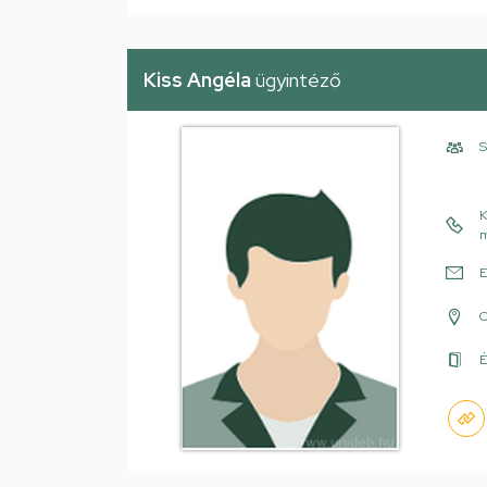
Kiss Angéla
ügyintéző
S
K
m
E
É