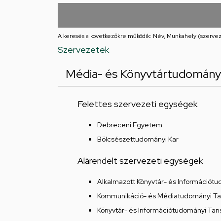
utcai
feladatellátási
A keresés a következőkre működik: Név, Munkahely (szervez
hely
Szervezetek
Média- és Könyvtártudományi
Felettes szervezeti egységek
Debreceni Egyetem
Bölcsészettudományi Kar
Alárendelt szervezeti egységek
Alkalmazott Könyvtár- és Információt
Kommunikáció- és Médiatudományi T
Könyvtár- és Információtudományi Tan