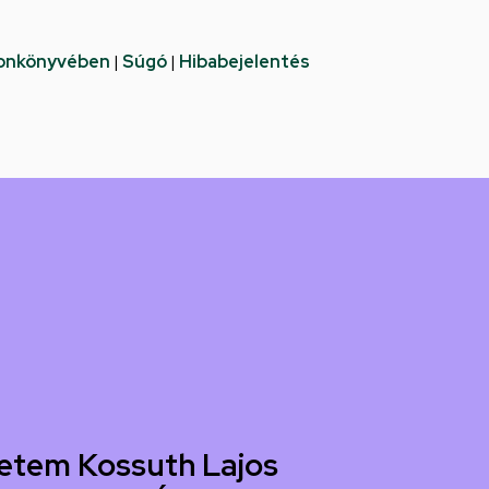
fonkönyvében
|
Súgó
|
Hibabejelentés
etem Kossuth Lajos