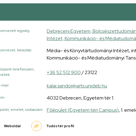
Debreceni Egyetem, Bölcsészettudomány
zervezeti egység
Intézet, Kommunikáció- és Médiatudomá
Média- és Könyvtártudományi Intézet, i
zervezet, beosztás
Kommunikáció- és Médiatudományi Tans
özponti telefonszám,
+36 52 512 900
/ 23122
ellék
kalai.sandor@arts.unideb.hu
-mail
4032 Debrecen, Egyetem tér 1.
Cím
Főépület (Egyetem téri Campus)
, 1. emel
pület, emelet, szobaszám
Weboldal
Tudóstér profil