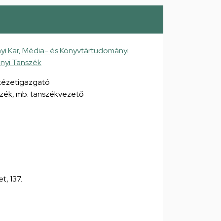
i Kar, Média- és Könyvtártudományi
nyi Tanszék
ntézetigazgató
zék, mb. tanszékvezető
et, 137.