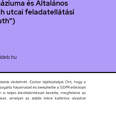
áziuma és Általános
h utcai feladatellátási
uth")
ideb.hu
uth utca 33.
adatok védelmét. Ezúton tájékoztatjuk Önt, hogy a
sgálta folyamatait és beépítette a GDPR előírásait
s teljes körültekintéssel kezelte, megfelelve az
 telefonkönyv
at, amelyet az alábbi linkre kattintva olvashat