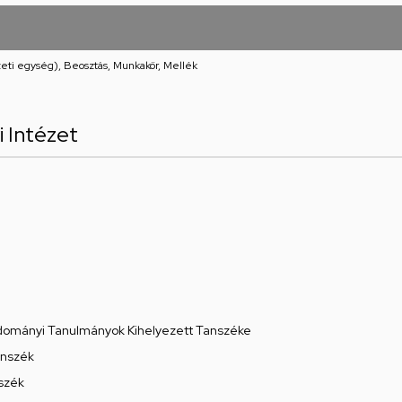
eti egység), Beosztás, Munkakör, Mellék
 Intézet
udományi Tanulmányok Kihelyezett Tanszéke
anszék
szék