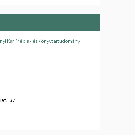
yi Kar, Média- és Könyvtártudományi
let, 137.