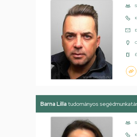
S
K
E
É
Barna Lilla
tudományos segédmunkatá
S
K