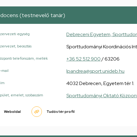
docens (testnevelő tanár)
Debreceni Egyetem, Sporttudom
zervezeti egység
Sporttudományi Koordinációs In
zervezet, beosztás
+36 52 512 900
/ 63206
özponti telefonszám, mellék
lpandrea@sport.unideb.hu
-mail
4032 Debrecen, Egyetem tér 1.
Cím
Sporttudományi Oktató Közpon
pület, emelet, szobaszám
Weboldal
Tudóstér profil