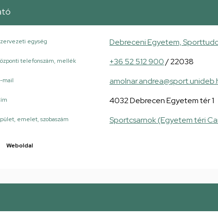
ató
Debreceni Egyetem, Sporttudo
zervezeti egység
+36 52 512 900
/ 22038
özponti telefonszám, mellék
amolnar.andrea@sport.unideb.
-mail
4032 Debrecen Egyetem tér 1
Cím
Sportcsarnok (Egyetem téri C
pület, emelet, szobaszám
Weboldal