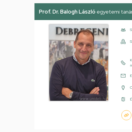
Prof. Dr. Balogh László
egyetemi taná
S
S
K
m
E
É