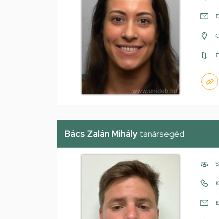
E
É
Bács Zalán Mihály
tanársegéd
S
K
E