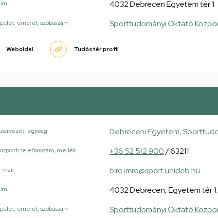
4032 Debrecen Egyetem tér 1
Cím
Sporttudományi Oktató Közpo
pület, emelet, szobaszám
Weboldal
Tudóstér profil
Debreceni Egyetem, Sporttudo
zervezeti egység
+36 52 512 900
/ 63211
özponti telefonszám, mellék
biro.imre@sport.unideb.hu
-mail
4032 Debrecen, Egyetem tér 1.
Cím
Sporttudományi Oktató Közpo
pület, emelet, szobaszám