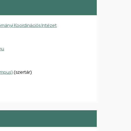
mányi Koordinációs Intézet
hu
ampus)
(szertár)