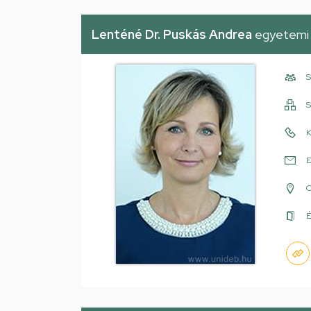
Lenténé Dr. Puskás Andrea
egyetemi 
S
S
K
E
É