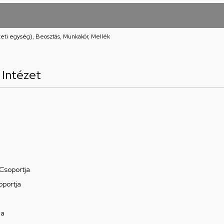
eti egység), Beosztás, Munkakör, Mellék
 Intézet
Csoportja
oportja
ja