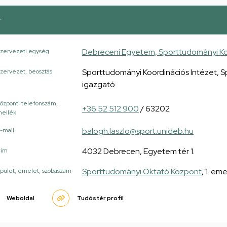
r
Debreceni Egyetem, Sporttudományi Koo
zervezeti egység
Sporttudományi Koordinációs Intézet, S
zervezet, beosztás
igazgató
özponti telefonszám,
+36 52 512 900
/ 63202
ellék
balogh.laszlo@sport.unideb.hu
-mail
4032 Debrecen, Egyetem tér 1.
Cím
Sporttudományi Oktató Központ
, 1. em
pület, emelet, szobaszám
Weboldal
Tudóstér profil