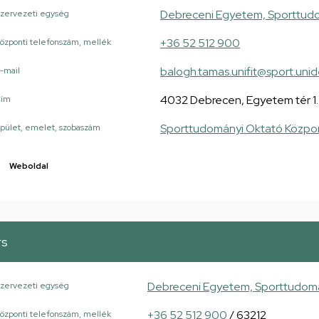
Debreceni Egyetem, Sporttudo
zervezeti egység
+36 52 512 900
özponti telefonszám, mellék
balogh.tamas.unifit@sport.uni
-mail
4032 Debrecen, Egyetem tér 1.
Cím
Sporttudományi Oktató Közpo
pület, emelet, szobaszám
Weboldal
rs
Debreceni Egyetem, Sporttudomán
zervezeti egység
+36 52 512 900
/ 63212
özponti telefonszám, mellék