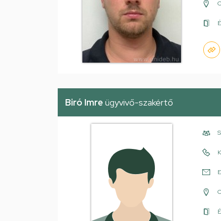
É
Biró Imre
ügyvivő-szakértő
S
K
E
É