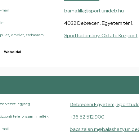
barna.lilla@sport.unideb.hu
-mail
4032 Debrecen, Egyetem tér 1.
Cím
Sporttudományi Oktató Központ
pület, emelet, szobaszám
Weboldal
Debreceni Egyetem, Sporttudo
zervezeti egység
+36 52 512 900
özponti telefonszám, mellék
bacs.zalan.m@balashazy.unide
-mail