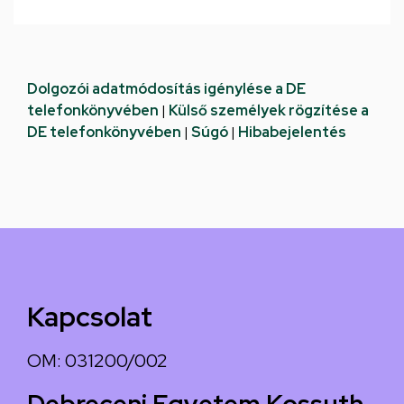
Dolgozói adatmódosítás igénylése a DE
telefonkönyvében
|
Külső személyek rögzítése a
DE telefonkönyvében
|
Súgó
|
Hibabejelentés
Kapcsolat
OM: 031200/002