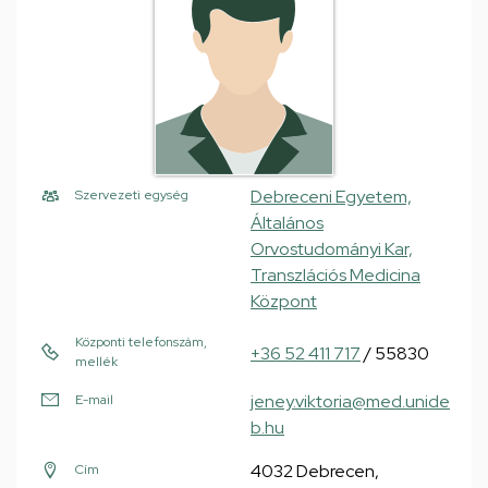
Debreceni Egyetem,
Szervezeti egység
Általános
Orvostudományi Kar,
Transzlációs Medicina
Központ
Központi telefonszám,
+36 52 411 717
/ 55830
mellék
jeney.viktoria@med.unide
E-mail
b.hu
4032 Debrecen,
Cím