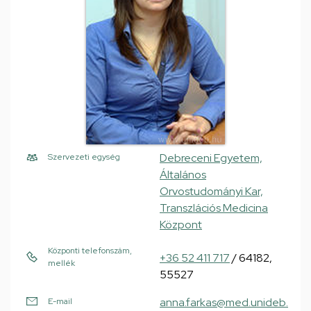
Debreceni Egyetem,
Szervezeti egység
Általános
Orvostudományi Kar,
Transzlációs Medicina
Központ
Központi telefonszám,
+36 52 411 717
/ 64182,
mellék
55527
anna.farkas@med.unideb.
E-mail