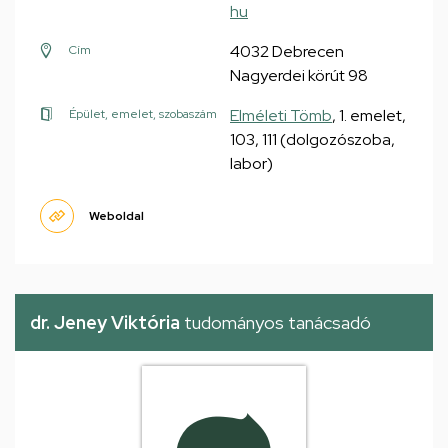
hu
4032 Debrecen
Cím
Nagyerdei körút 98
Elméleti Tömb
, 1. emelet,
Épület, emelet, szobaszám
103, 111 (dolgozószoba,
labor)
Weboldal
dr. Jeney Viktória
tudományos tanácsadó