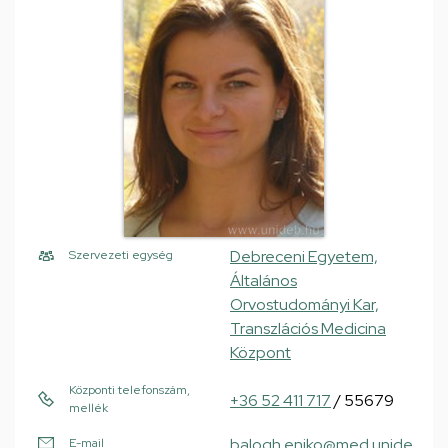
Debreceni Egyetem,
Szervezeti egység
Általános
Orvostudományi Kar,
Transzlációs Medicina
Központ
Központi telefonszám,
+36 52 411 717
/ 55679
mellék
balogh.eniko@med.unide
E-mail