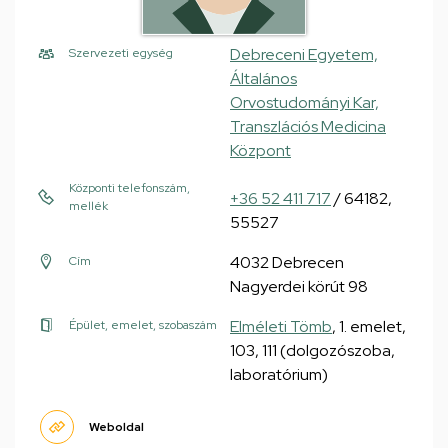
Debreceni Egyetem,
Szervezeti egység
Általános
Orvostudományi Kar,
Transzlációs Medicina
Központ
Központi telefonszám,
+36 52 411 717
/ 64182,
mellék
55527
4032 Debrecen
Cím
Nagyerdei körút 98
Elméleti Tömb
, 1. emelet,
Épület, emelet, szobaszám
103, 111 (dolgozószoba,
laboratórium)
Weboldal