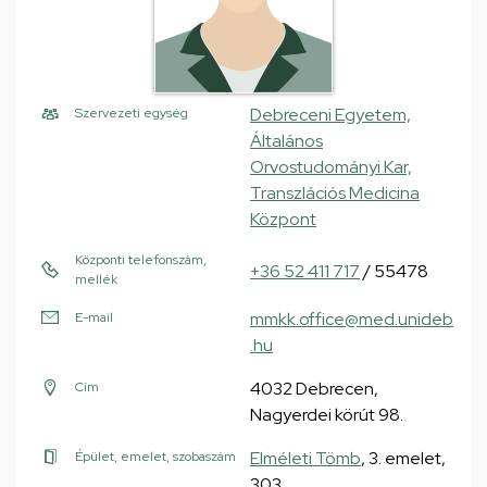
Debreceni Egyetem,
Szervezeti egység
Általános
Orvostudományi Kar,
Transzlációs Medicina
Központ
Központi telefonszám,
+36 52 411 717
/ 55478
mellék
mmkk.office@med.unideb
E-mail
.hu
4032 Debrecen,
Cím
Nagyerdei körút 98.
Elméleti Tömb
, 3. emelet,
Épület, emelet, szobaszám
303