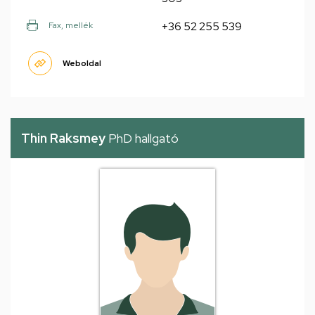
+36 52 255 539
Fax, mellék
Weboldal
Thin Raksmey
PhD hallgató