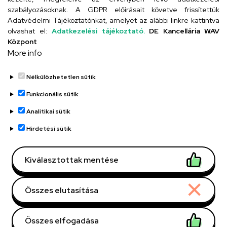
szabályozásoknak. A GDPR előírásait követve frissítettük
Adatvédelmi Tájékoztatónkat, amelyet az alábbi linkre kattintva
olvashat el:
Adatkezelési tájékoztató.
DE Kancellária WAV
UD telefonkönyv
Központ
More info
Nélkülözhetetlen sütik
Funkcionális sütik
Analitikai sütik
Adatvédelem
Adatvédelem
Hirdetési sütik
Régi oldal
Kiválasztottak mentése
Technikai információk
Összes elutasítása
Copyright © 2026 Unideb
Összes elfogadása