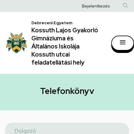
Telefonkönyv
Ugrás
Anonim
Bejelentkezés
a
|
Felhasználói
tartalomra
Kossuth
Debreceni Egyetem
fiók
Kossuth Lajos Gyakorló
Lajos
menüje
Gimnáziuma és
Gyakorló
Általános Iskolája
Gimnáziuma
Kossuth utcai
feladatellátási hely
és
Általános
Iskolája
Telefonkönyv
Kossuth
utcai
feladatellátási
hely