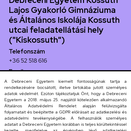
Debreceni Egyetem Kossuth
Lajos Gyakorló Gimnáziuma
és Általános Iskolája Kossuth
utcai feladatellátási hely
("Kiskossuth")
Telefonszám
+36 52 518 616
Email
iskola@kossuth-alt.unideb.hu
A Debreceni Egyetem kiemelt fontosságúnak tartja a
rendelkezésére bocsátott, illetve birtokába jutott személyes
Cím
adatok védelmét. Ezúton tájékoztatjuk Önt, hogy a Debreceni
Egyetem a 2018. május 25. napjától kötelezően alkalmazandó
4024 Debrecen, Kossuth utca 33.
Általános Adatvédelmi Rendelet alapján felülvizsgálta
folyamatait és beépítette a GDPR előírásait az adatkezelési és
adatvédelmi tevékenységébe. A felhasználók személyes
adatait a Debreceni Egyetem korábban is teljes körültekintéssel
Szervezeti telefonkönyv
kezelte, megfelelve az érvényben lévő adatkezelési