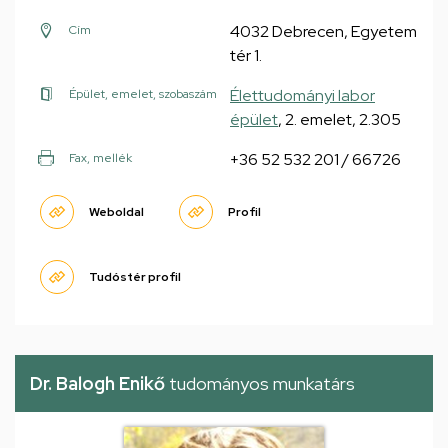
4032 Debrecen, Egyetem
Cím
tér 1.
Élettudományi labor
Épület, emelet, szobaszám
épület
, 2. emelet, 2.305
+36 52 532 201 / 66726
Fax, mellék
Weboldal
Profil
Tudóstér profil
Dr. Balogh Enikő
tudományos munkatárs