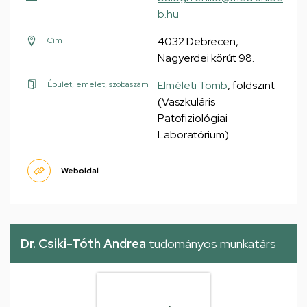
b.hu
4032 Debrecen,
Cím
Nagyerdei körút 98.
Elméleti Tömb
, földszint
Épület, emelet, szobaszám
(Vaszkuláris
Patofiziológiai
Laboratórium)
Weboldal
Dr. Csiki-Tóth Andrea
tudományos munkatárs