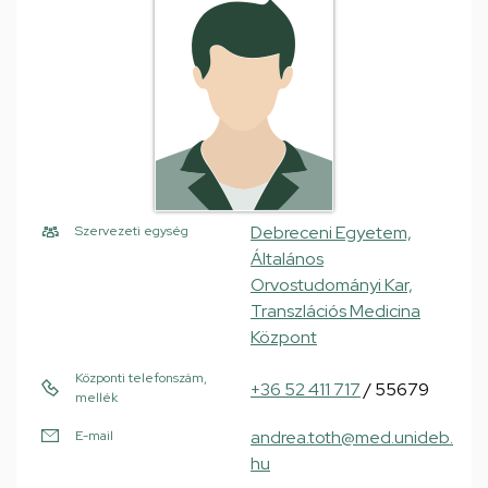
Debreceni Egyetem,
Szervezeti egység
Általános
Orvostudományi Kar,
Transzlációs Medicina
Központ
Központi telefonszám,
+36 52 411 717
/ 55679
mellék
andrea.toth@med.unideb.
E-mail
hu