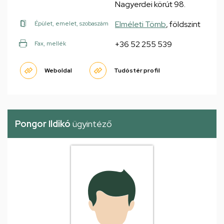
Nagyerdei körút 98.
Elméleti Tömb
, földszint
Épület, emelet, szobaszám
+36 52 255 539
Fax, mellék
Weboldal
Tudóstér profil
Pongor Ildikó
ügyintéző