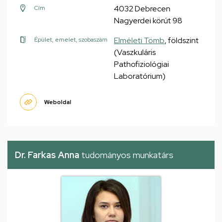
4032 Debrecen
Cím
Nagyerdei körút 98
Elméleti Tömb
, földszint
Épület, emelet, szobaszám
(Vaszkuláris
Pathofiziológiai
Laboratórium)
Weboldal
Dr. Farkas Anna
tudományos munkatárs