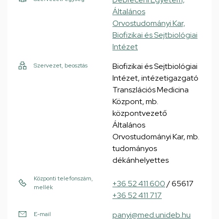
Általános
Orvostudományi Kar,
Biofizikai és Sejtbiológiai
Intézet
Biofizikai és Sejtbiológiai
Szervezet, beosztás
Intézet, intézetigazgató
Transzlációs Medicina
Központ, mb.
központvezető
Általános
Orvostudományi Kar, mb.
tudományos
dékánhelyettes
Központi telefonszám,
+36 52 411 600
/ 65617
mellék
+36 52 411 717
panyi@med.unideb.hu
E-mail