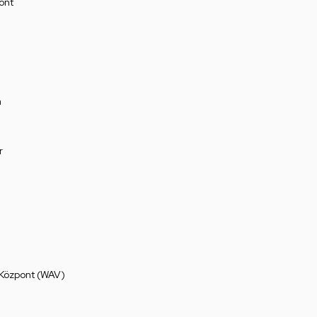
ont
a
r
 Központ (WAV)