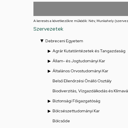
utcai
feladatellátási
A keresés a következőkre működik: Név, Munkahely (szervez
hely
Szervezetek
Debreceni Egyetem
Agrár Kutatóintézetek és Tangazdaság
Állam- és Jogtudományi Kar
Általános Orvostudományi Kar
Belső Ellenőrzési Önálló Osztály
Biodiverzitás, Vízgazdálkodás és Klímav
Biztonsági Főigazgatóság
Bölcsészettudományi Kar
Bölcsőde