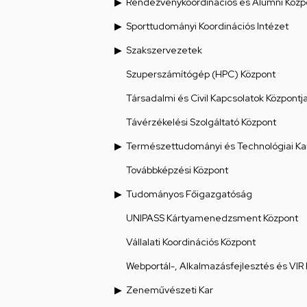
Rendezvénykoordinációs és Alumni Közp
Sporttudományi Koordinációs Intézet
Szakszervezetek
Szuperszámítógép (HPC) Központ
Társadalmi és Civil Kapcsolatok Központj
Távérzékelési Szolgáltató Központ
Természettudományi és Technológiai Ka
Továbbképzési Központ
Tudományos Főigazgatóság
UNIPASS Kártyamenedzsment Központ
Vállalati Koordinációs Központ
Webportál-, Alkalmazásfejlesztés és VIR
Zeneművészeti Kar