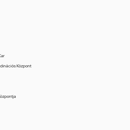
Kar
rdinációs Központ
Központja