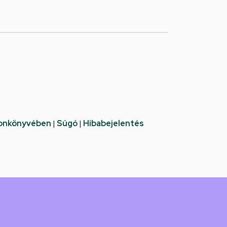
fonkönyvében
|
Súgó
|
Hibabejelentés