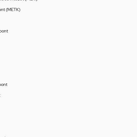
ont (METK)
pont
pont
t