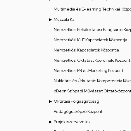
Multimédia és E-learning Technikai Közp
Műszaki Kar
Nemzetközi Felsőoktatási Rangsorok Köz
Nemzetközi K+F Kapcsolatok Központja
Nemzetközi Kapcsolatok Központja
Nemzetközi Oktatást Koordináló Központ
Nemzetközi PR és Marketing Központ
Nukleáris és Űrkutatás Kompetencia Köz
oDeon Színpadi Művészet Oktatóközpon
Oktatási Főigazgatóság
Pedagógusképző Központ
Projektszervezetek