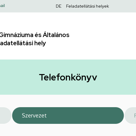
Felső
ail
DE
Feladatellátási helyek
navigáció
Gimnáziuma és Általános
adatellátási hely
Telefonkönyv