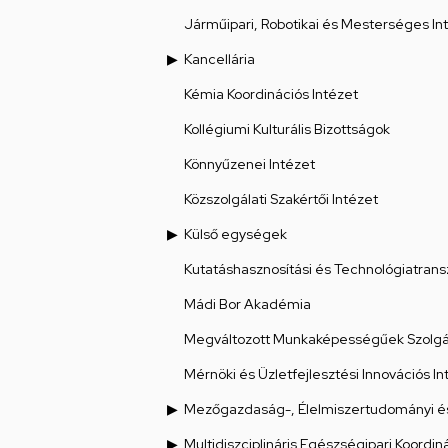
Járműipari, Robotikai és Mesterséges Int
Kancellária
Kémia Koordinációs Intézet
Kollégiumi Kulturális Bizottságok
Könnyűzenei Intézet
Közszolgálati Szakértői Intézet
Külső egységek
Kutatáshasznosítási és Technológiatrans
Mádi Bor Akadémia
Megváltozott Munkaképességűek Szolgál
Mérnöki és Üzletfejlesztési Innovációs In
Mezőgazdaság-, Élelmiszertudományi és
Multidiszciplináris Egészségipari Koordin