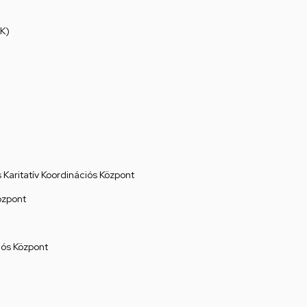
K)
Karitatív Koordinációs Központ
özpont
ós Központ