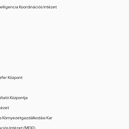
elligencia Koordinációs Intézet
zfer Központ
tató Központja
tézet
 Környezetgazdálkodási Kar
ációs Intézet (MEKI)