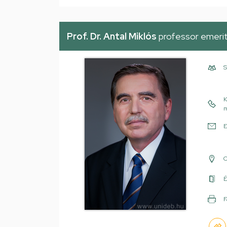
Prof. Dr. Antal Miklós
professor emeri
S
K
m
E
É
F