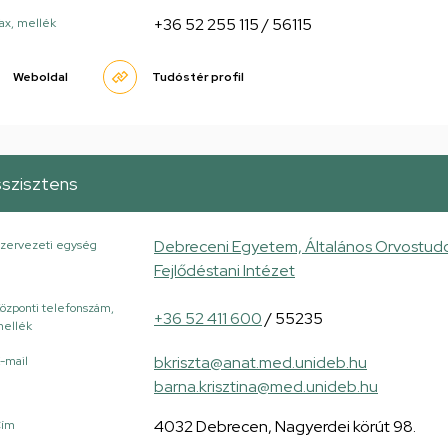
+36 52 255 115 / 56115
ax, mellék
Weboldal
Tudóstér profil
sszisztens
Debreceni Egyetem, Általános Orvostudo
zervezeti egység
Fejlődéstani Intézet
özponti telefonszám,
+36 52 411 600
/ 55235
ellék
bkriszta@anat.med.unideb.hu
-mail
barna.krisztina@med.unideb.hu
4032 Debrecen, Nagyerdei körút 98.
Cím