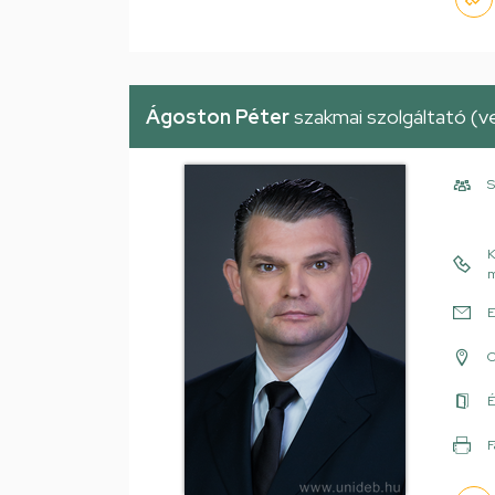
Ágoston Péter
szakmai szolgáltató (ve
S
K
m
E
É
F