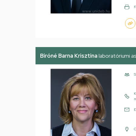
F
Biróné Barna Krisztina
laboratóriumi a
S
K
m
E