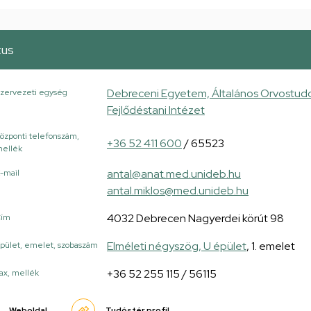
tus
Debreceni Egyetem, Általános Orvostudo
zervezeti egység
Fejlődéstani Intézet
özponti telefonszám,
+36 52 411 600
/ 65523
ellék
antal@anat.med.unideb.hu
-mail
antal.miklos@med.unideb.hu
4032 Debrecen Nagyerdei körút 98
Cím
Elméleti négyszög, U épület
, 1. emelet
pület, emelet, szobaszám
+36 52 255 115 / 56115
ax, mellék
Weboldal
Tudóstér profil