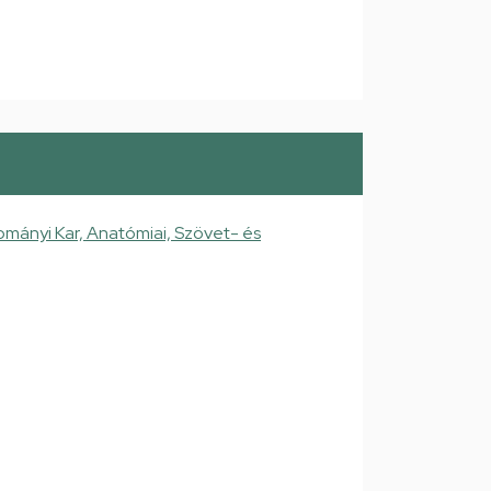
mányi Kar, Anatómiai, Szövet- és