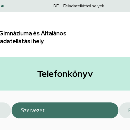
Felső
ail
DE
Feladatellátási helyek
navigáció
Gimnáziuma és Általános
adatellátási hely
Telefonkönyv