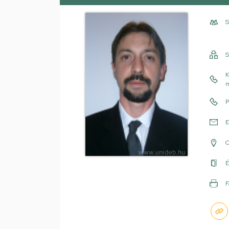
S
S
K
m
P
E
É
F