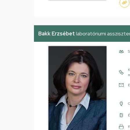
Bakk Erzsébet
laboratóriumi assziszte
S
K
m
E
É
F