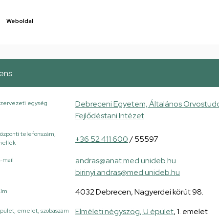
Weboldal
ens
Debreceni Egyetem, Általános Orvostudo
zervezeti egység
Fejlődéstani Intézet
özponti telefonszám,
+36 52 411 600
/ 55597
ellék
andras@anat.med.unideb.hu
-mail
birinyi.andras@med.unideb.hu
4032 Debrecen, Nagyerdei körút 98.
Cím
Elméleti négyszög, U épület
, 1. emelet
pület, emelet, szobaszám