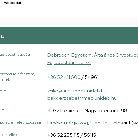
Weboldal
ns
Debreceni Egyetem, Általános Orvostudo
zervezeti egység
Fejlődéstani Intézet
özponti telefonszám,
+36 52 411 600
/ 54961
ellék
zsike@anat.med.unideb.hu
-mail
bakk.erzsebet@med.unideb.hu
4032 Debrecen, Nagyerdei körút 98.
Cím
Elméleti négyszög, U épület
, földszint (
pület, emelet, szobaszám
+36 52 255 115 / 56115
ax, mellék