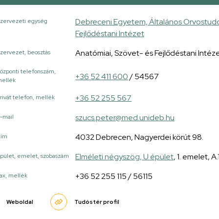
Debreceni Egyetem, Általános Orvostudo
zervezeti egység
Fejlődéstani Intézet
Anatómiai, Szövet- és Fejlődéstani Intéz
zervezet, beosztás
özponti telefonszám,
+36 52 411 600
/ 54567
ellék
+36 52 255 567
rivát telefon, mellék
szucs.peter@med.unideb.hu
-mail
4032 Debrecen, Nagyerdei körút 98.
Cím
Elméleti négyszög, U épület
, 1. emelet, A.
pület, emelet, szobaszám
+36 52 255 115 / 56115
ax, mellék
Weboldal
Tudóstér profil