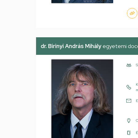
dr. Birinyi András Mihály
egyetemi doc
S
K
m
E
É