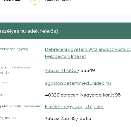
szélyes hulladék felelős)
Debreceni Egyetem, Általános Orvostudo
zervezeti egység
Fejlődéstani Intézet
özponti telefonszám,
+36 52 411 600
/ 55549
ellék
agoston.peter@med.unideb.hu
-mail
4032 Debrecen, Nagyerdei körút 98.
Cím
Elméleti négyszög, U épület
pület, emelet, szobaszám
+36 52 255 115 / 56115
ax, mellék