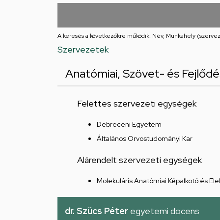
utcai
feladatellátási
A keresés a következőkre működik: Név, Munkahely (szervez
hely
Szervezetek
Anatómiai, Szövet- és Fejlődé
Felettes szervezeti egységek
Debreceni Egyetem
Általános Orvostudományi Kar
Alárendelt szervezeti egységek
Molekuláris Anatómiai Képalkotó és El
dr. Szücs Péter
egyetemi docens