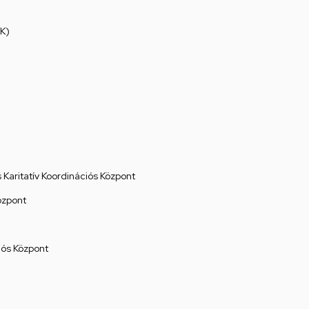
K)
Karitatív Koordinációs Központ
özpont
ós Központ