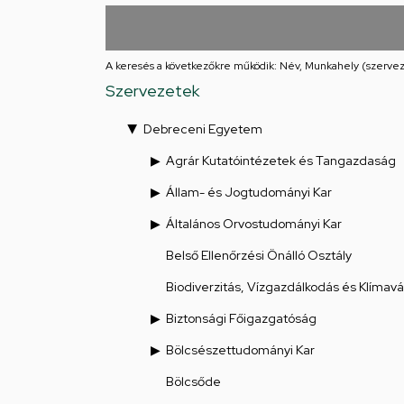
utcai
feladatellátási
A keresés a következőkre működik: Név, Munkahely (szervez
hely
Szervezetek
Debreceni Egyetem
Agrár Kutatóintézetek és Tangazdaság
Állam- és Jogtudományi Kar
Általános Orvostudományi Kar
Belső Ellenőrzési Önálló Osztály
Biodiverzitás, Vízgazdálkodás és Klímav
Biztonsági Főigazgatóság
Bölcsészettudományi Kar
Bölcsőde