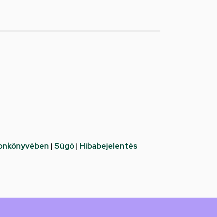
fonkönyvében
|
Súgó
|
Hibabejelentés