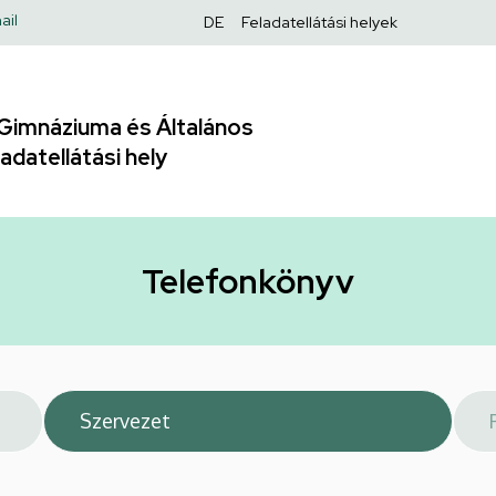
Felső
ail
DE
Feladatellátási helyek
navigáció
Gimnáziuma és Általános
adatellátási hely
Telefonkönyv