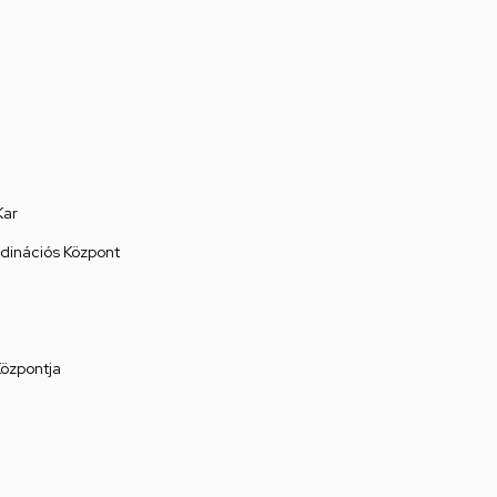
Kar
rdinációs Központ
Központja