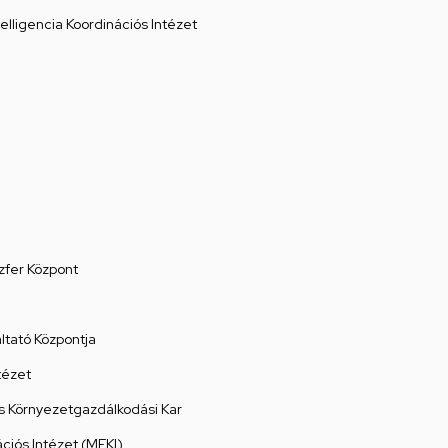
elligencia Koordinációs Intézet
zfer Központ
tató Központja
tézet
 Környezetgazdálkodási Kar
ációs Intézet (MEKI)