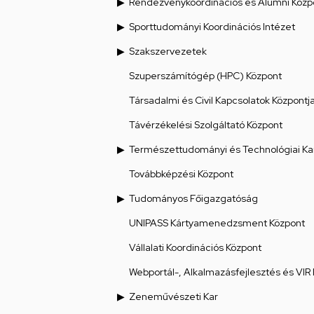
Rendezvénykoordinációs és Alumni Közp
Sporttudományi Koordinációs Intézet
Szakszervezetek
Szuperszámítógép (HPC) Központ
Társadalmi és Civil Kapcsolatok Központj
Távérzékelési Szolgáltató Központ
Természettudományi és Technológiai Ka
Továbbképzési Központ
Tudományos Főigazgatóság
UNIPASS Kártyamenedzsment Központ
Vállalati Koordinációs Központ
Webportál-, Alkalmazásfejlesztés és VIR
Zeneművészeti Kar