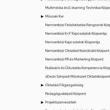
Multimédia és E-learning Technikai Közp
Műszaki Kar
Nemzetközi Felsőoktatási Rangsorok Köz
Nemzetközi K+F Kapcsolatok Központja
Nemzetközi Kapcsolatok Központja
Nemzetközi Oktatást Koordináló Központ
Nemzetközi PR és Marketing Központ
Nukleáris és Űrkutatás Kompetencia Köz
oDeon Színpadi Művészet Oktatóközpon
Oktatási Főigazgatóság
Pedagógusképző Központ
Projektszervezetek