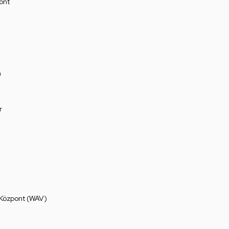
ont
a
r
 Központ (WAV)