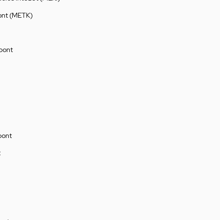
ont (METK)
pont
pont
t