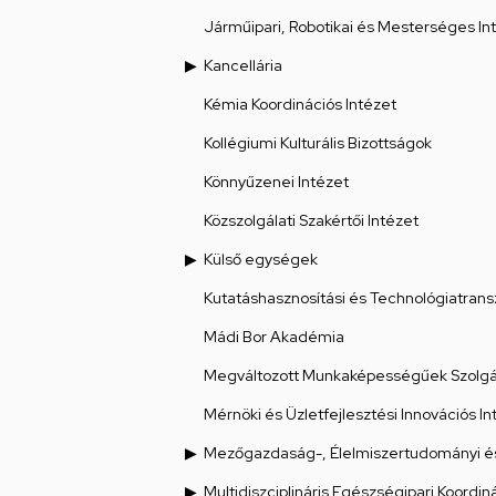
Járműipari, Robotikai és Mesterséges Int
Kancellária
Kémia Koordinációs Intézet
Kollégiumi Kulturális Bizottságok
Könnyűzenei Intézet
Közszolgálati Szakértői Intézet
Külső egységek
Kutatáshasznosítási és Technológiatrans
Mádi Bor Akadémia
Megváltozott Munkaképességűek Szolgál
Mérnöki és Üzletfejlesztési Innovációs In
Mezőgazdaság-, Élelmiszertudományi és
Multidiszciplináris Egészségipari Koordin