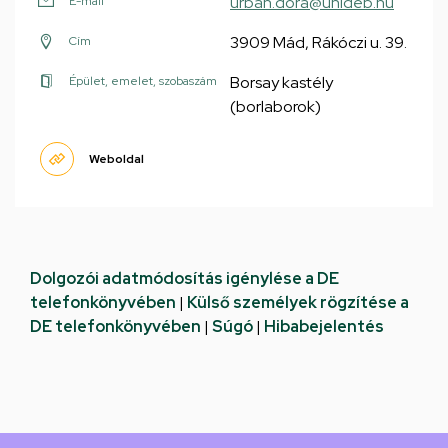
urban.dora@unideb.hu
E-mail
3909 Mád, Rákóczi u. 39.
Cím
Borsay kastély
Épület, emelet, szobaszám
(borlaborok)
Weboldal
Dolgozói adatmódosítás igénylése a DE
telefonkönyvében
|
Külső személyek rögzítése a
DE telefonkönyvében
|
Súgó
|
Hibabejelentés