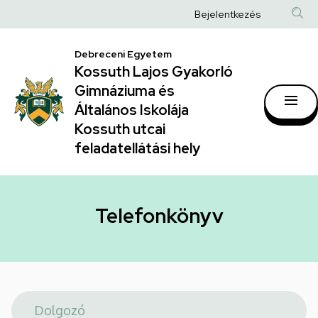
Telefonkönyv
Ugrás
Anonim
Bejelentkezés
a
|
Felhasználói
tartalomra
Kossuth
Debreceni Egyetem
fiók
Kossuth Lajos Gyakorló
Lajos
menüje
Gimnáziuma és
Gyakorló
Általános Iskolája
Gimnáziuma
Kossuth utcai
feladatellátási hely
és
Általános
Iskolája
Telefonkönyv
Kossuth
utcai
feladatellátási
hely