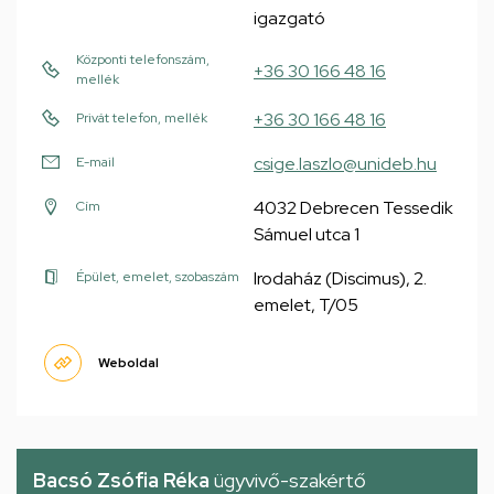
igazgató
Központi telefonszám,
+36 30 166 48 16
mellék
+36 30 166 48 16
Privát telefon, mellék
csige.laszlo@unideb.hu
E-mail
4032 Debrecen Tessedik
Cím
Sámuel utca 1
Irodaház (Discimus), 2.
Épület, emelet, szobaszám
emelet, T/05
Weboldal
Bacsó Zsófia Réka
ügyvivő-szakértő