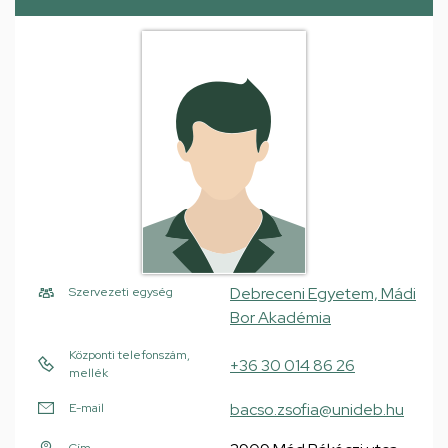
Debreceni Egyetem, Mádi
Szervezeti egység
Bor Akadémia
Központi telefonszám,
+36 30 014 86 26
mellék
bacso.zsofia@unideb.hu
E-mail