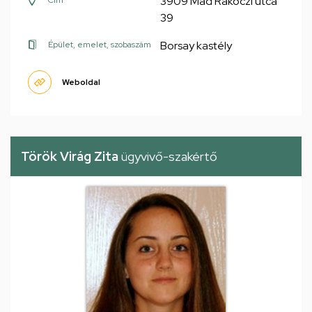
3909 Mád Rákóczi utca
Cím
39
Borsay kastély
Épület, emelet, szobaszám
Weboldal
Török Virág Zita
ügyvivő-szakértő