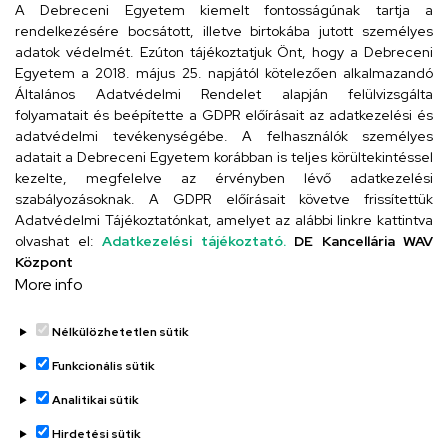
iskola@kossuth-alt.unideb.hu
A Debreceni Egyetem kiemelt fontosságúnak tartja a
rendelkezésére bocsátott, illetve birtokába jutott személyes
Cím
adatok védelmét. Ezúton tájékoztatjuk Önt, hogy a Debreceni
Egyetem a 2018. május 25. napjától kötelezően alkalmazandó
4024 Debrecen, Kossuth utca 33.
Általános Adatvédelmi Rendelet alapján felülvizsgálta
folyamatait és beépítette a GDPR előírásait az adatkezelési és
adatvédelmi tevékenységébe. A felhasználók személyes
adatait a Debreceni Egyetem korábban is teljes körültekintéssel
Szervezeti telefonkönyv
kezelte, megfelelve az érvényben lévő adatkezelési
szabályozásoknak. A GDPR előírásait követve frissítettük
Adatvédelmi Tájékoztatónkat, amelyet az alábbi linkre kattintva
olvashat el:
Adatkezelési tájékoztató.
DE Kancellária WAV
UD telefonkönyv
Központ
More info
Nélkülözhetetlen sütik
Funkcionális sütik
Analitikai sütik
Adatvédelem
Adatvédelem
Hirdetési sütik