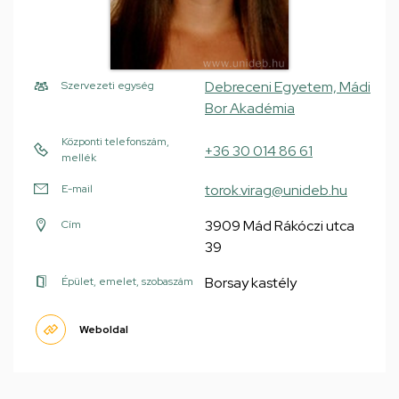
Debreceni Egyetem, Mádi
Szervezeti egység
Bor Akadémia
Központi telefonszám,
+36 30 014 86 61
mellék
torok.virag@unideb.hu
E-mail
3909 Mád Rákóczi utca
Cím
39
Borsay kastély
Épület, emelet, szobaszám
Weboldal