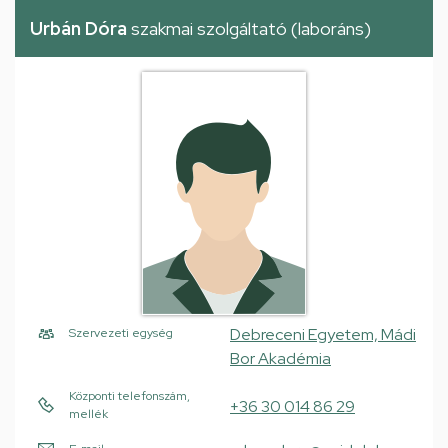
Urbán Dóra
szakmai szolgáltató (laboráns)
Debreceni Egyetem, Mádi
Szervezeti egység
Bor Akadémia
Központi telefonszám,
+36 30 014 86 29
mellék