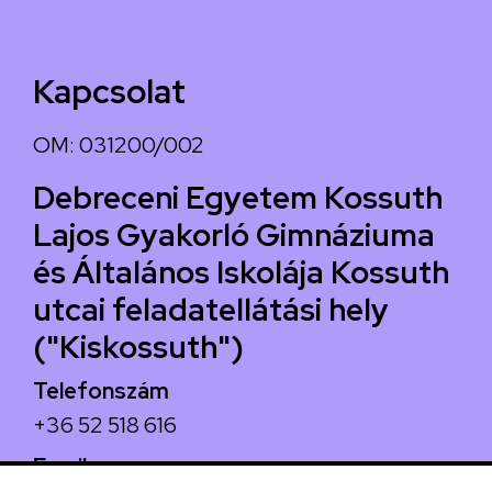
Kapcsolat
OM: 031200/002
Debreceni Egyetem Kossuth
Lajos Gyakorló Gimnáziuma
és Általános Iskolája Kossuth
utcai feladatellátási hely
("Kiskossuth")
Telefonszám
+36 52 518 616
Email