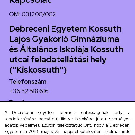
OM: 031200/002
Debreceni Egyetem Kossuth
Lajos Gyakorló Gimnáziuma
és Általános Iskolája Kossuth
utcai feladatellátási hely
("Kiskossuth")
Telefonszám
+36 52 518 616
Email
iskola@kossuth-alt.unideb.hu
A Debreceni Egyetem kiemelt fontosságúnak tartja a
rendelkezésére bocsátott, illetve birtokába jutott személyes
Cím
adatok védelmét. Ezúton tájékoztatjuk Önt, hogy a Debreceni
Egyetem a 2018. május 25. napjától kötelezően alkalmazandó
4024 Debrecen, Kossuth utca 33.