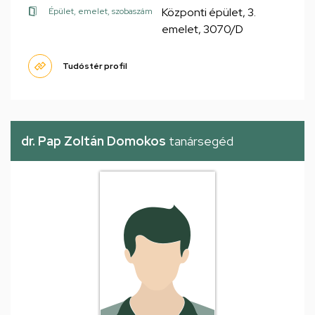
Központi épület, 3.
Épület, emelet, szobaszám
emelet, 3070/D
Tudóstér profil
dr. Pap Zoltán Domokos
tanársegéd