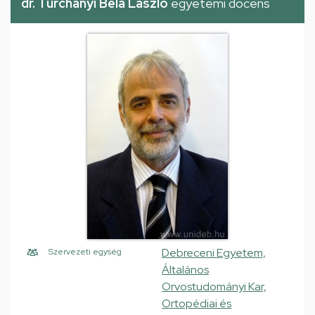
dr. Turchányi Béla László
egyetemi docens
Debreceni Egyetem,
Szervezeti egység
Általános
Orvostudományi Kar,
Ortopédiai és