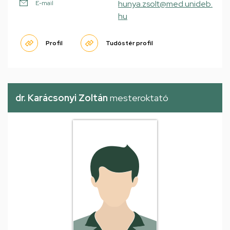
hunya.zsolt@med.unideb.
E-mail
hu
Profil
Tudóstér profil
dr. Karácsonyi Zoltán
mesteroktató