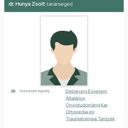
dr. Hunya Zsolt
tanársegéd
Debreceni Egyetem,
Szervezeti egység
Általános
Orvostudományi Kar,
Ortopédiai és
Traumatológiai Tanszék