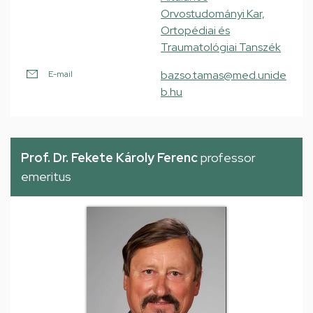
Orvostudományi Kar,
Ortopédiai és
Traumatológiai Tanszék
bazso.tamas@med.unide
E-mail
b.hu
Prof. Dr. Fekete Károly Ferenc
professor
emeritus