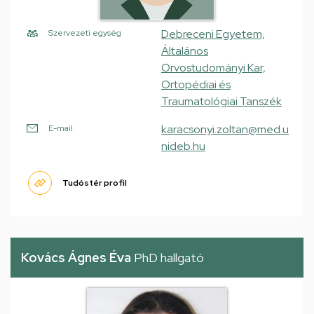
Debreceni Egyetem,
Szervezeti egység
Általános
Orvostudományi Kar,
Ortopédiai és
Traumatológiai Tanszék
karacsonyi.zoltan@med.u
E-mail
nideb.hu
Tudóstér profil
Kovács Ágnes Éva
PhD hallgató