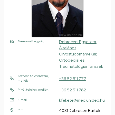
Debreceni Egyetem,
Szervezeti egység
Általános
Orvostudományi Kar,
Ortopédiai és
Traumatológiai Tanszék
Központi telefonszám,
+36 52 511 777
mellék
+36 52 511 782
Privát telefon, mellék
kfekete@med.unideb.hu
E-mail
4031 Debrecen Bartók
Cím