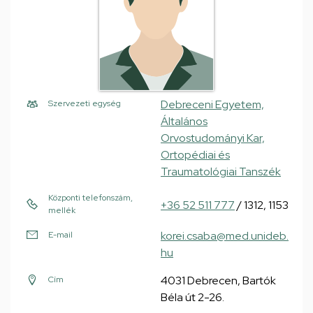
Debreceni Egyetem,
Szervezeti egység
Általános
Orvostudományi Kar,
Ortopédiai és
Traumatológiai Tanszék
Központi telefonszám,
+36 52 511 777
/ 1312, 1153
mellék
korei.csaba@med.unideb.
E-mail
hu
4031 Debrecen, Bartók
Cím
Béla út 2-26.