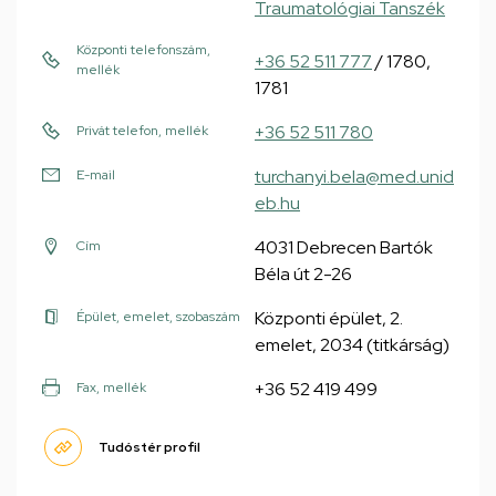
Traumatológiai Tanszék
Központi telefonszám,
+36 52 511 777
/ 1780,
mellék
1781
+36 52 511 780
Privát telefon, mellék
turchanyi.bela@med.unid
E-mail
eb.hu
4031 Debrecen Bartók
Cím
Béla út 2-26
Központi épület, 2.
Épület, emelet, szobaszám
emelet, 2034 (titkárság)
+36 52 419 499
Fax, mellék
Tudóstér profil