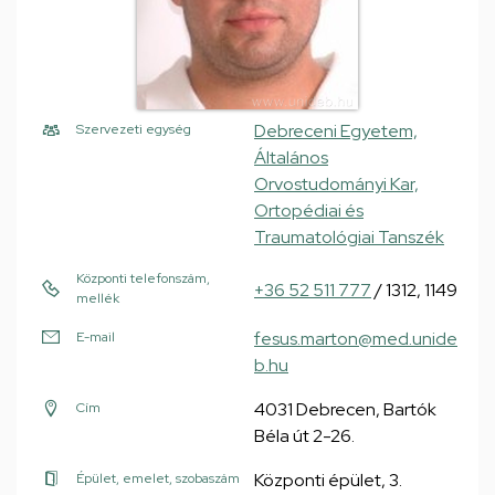
Debreceni Egyetem,
Szervezeti egység
Általános
Orvostudományi Kar,
Ortopédiai és
Traumatológiai Tanszék
Központi telefonszám,
+36 52 511 777
/ 1312, 1149
mellék
fesus.marton@med.unide
E-mail
b.hu
4031 Debrecen, Bartók
Cím
Béla út 2-26.
Központi épület, 3.
Épület, emelet, szobaszám