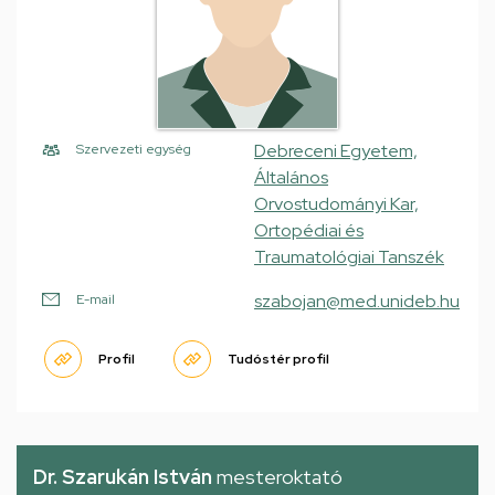
Debreceni Egyetem,
Szervezeti egység
Általános
Orvostudományi Kar,
Ortopédiai és
Traumatológiai Tanszék
szabojan@med.unideb.hu
E-mail
Profil
Tudóstér profil
Dr. Szarukán István
mesteroktató