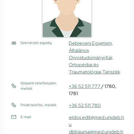
Debreceni Egyetem,
Szervezeti egység
Általános
Orvostudományi Kar,
Ortopédiai és
Traumatológiai Tanszék
Központi telefonszám,
+36 52 511 777
/ 1780,
mellék
1781
+36 52 511 780
Privát telefon, mellék
erdos.edit@med.unideb.h
E-mail
u
dbtrauma@med.unideb.h