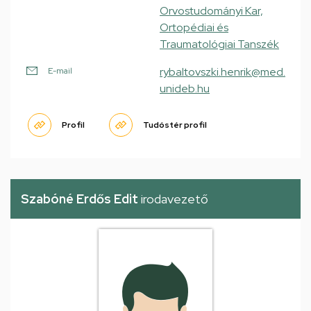
Orvostudományi Kar,
Ortopédiai és
Traumatológiai Tanszék
rybaltovszki.henrik@med.
E-mail
unideb.hu
Profil
Tudóstér profil
Szabóné Erdős Edit
irodavezető