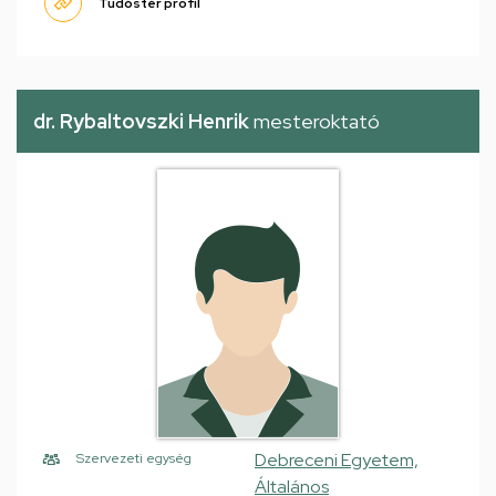
Tudóstér profil
dr. Rybaltovszki Henrik
mesteroktató
Debreceni Egyetem,
Szervezeti egység
Általános