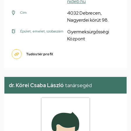
nideb.hu
4032 Debrecen,
Cím
Nagyerdei körút 98.
Gyermeksürgősségi
Épület, emelet, szobaszám
Központ
Tudóstér profil
dr. Körei Csaba László
tanársegéd