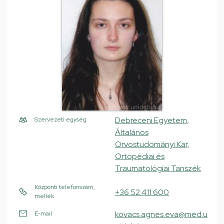
Debreceni Egyetem,
Szervezeti egység
Általános
Orvostudományi Kar,
Ortopédiai és
Traumatológiai Tanszék
Központi telefonszám,
+36 52 411 600
mellék
kovacs.agnes.eva@med.u
E-mail