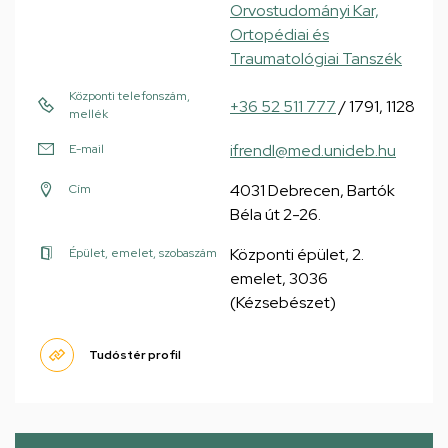
Orvostudományi Kar,
Ortopédiai és
Traumatológiai Tanszék
Központi telefonszám,
+36 52 511 777
/ 1791, 1128
mellék
ifrendl@med.unideb.hu
E-mail
4031 Debrecen, Bartók
Cím
Béla út 2-26.
Központi épület, 2.
Épület, emelet, szobaszám
emelet, 3036
(Kézsebészet)
Tudóstér profil