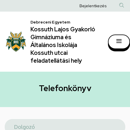
Telefonkönyv
Ugrás
Anonim
Bejelentkezés
a
|
Felhasználói
tartalomra
Kossuth
Debreceni Egyetem
fiók
Kossuth Lajos Gyakorló
Lajos
menüje
Gimnáziuma és
Gyakorló
Általános Iskolája
Gimnáziuma
Kossuth utcai
feladatellátási hely
és
Általános
Iskolája
Telefonkönyv
Kossuth
utcai
feladatellátási
hely