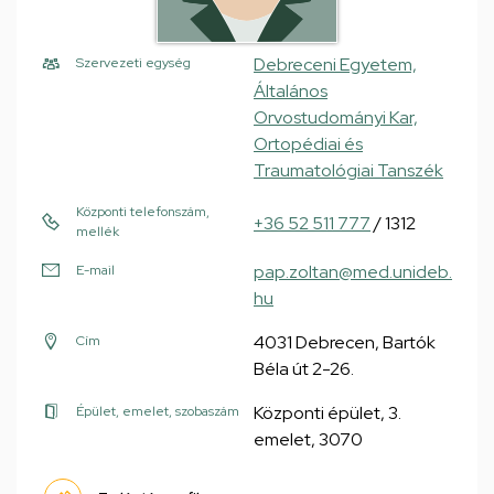
Debreceni Egyetem,
Szervezeti egység
Általános
Orvostudományi Kar,
Ortopédiai és
Traumatológiai Tanszék
Központi telefonszám,
+36 52 511 777
/ 1312
mellék
pap.zoltan@med.unideb.
E-mail
hu
4031 Debrecen, Bartók
Cím
Béla út 2-26.
Központi épület, 3.
Épület, emelet, szobaszám
emelet, 3070