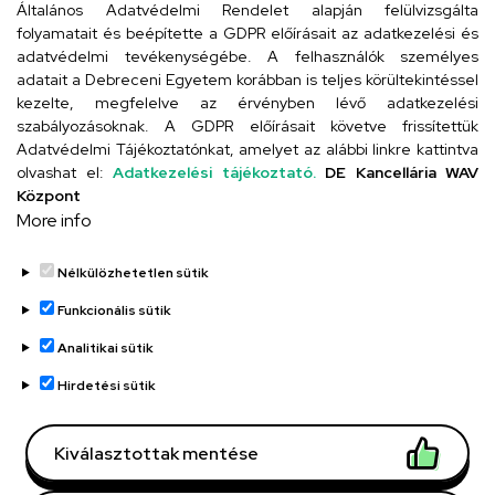
Általános Adatvédelmi Rendelet alapján felülvizsgálta
folyamatait és beépítette a GDPR előírásait az adatkezelési és
adatvédelmi tevékenységébe. A felhasználók személyes
adatait a Debreceni Egyetem korábban is teljes körültekintéssel
Szervezeti telefonkönyv
kezelte, megfelelve az érvényben lévő adatkezelési
szabályozásoknak. A GDPR előírásait követve frissítettük
Adatvédelmi Tájékoztatónkat, amelyet az alábbi linkre kattintva
olvashat el:
Adatkezelési tájékoztató.
DE Kancellária WAV
UD telefonkönyv
Központ
More info
Nélkülözhetetlen sütik
Funkcionális sütik
Analitikai sütik
Adatvédelem
Adatvédelem
Hirdetési sütik
Régi oldal
Kiválasztottak mentése
Technikai információk