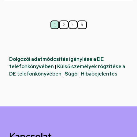
Oldalszámozás
1
2
›
»
Jelenlegi
Oldal
Következő
Utolsó
oldal
oldal
oldal
Dolgozói adatmódosítás igénylése a DE
telefonkönyvében
|
Külső személyek rögzítése a
DE telefonkönyvében
|
Súgó
|
Hibabejelentés
Kapcsolat