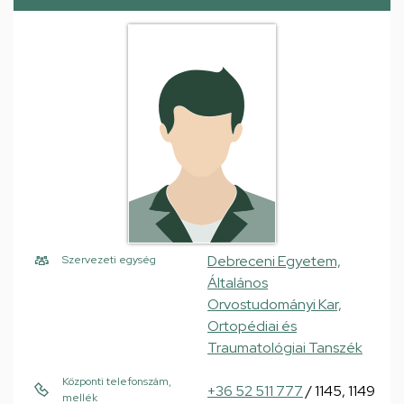
Debreceni Egyetem,
Szervezeti egység
Általános
Orvostudományi Kar,
Ortopédiai és
Traumatológiai Tanszék
Központi telefonszám,
+36 52 511 777
/ 1145, 1149
mellék