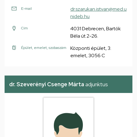
dr.szarukan.istvan@med.u
E-mail
nideb.hu
4031 Debrecen, Bartók
Cím
Béla út 2-26.
Központi épület, 3.
Épület, emelet, szobaszám
emelet, 3056 C
dr. Szeverényi Csenge Márta
adjunktus