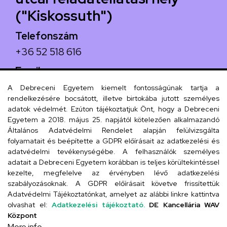
("Kiskossuth")
Telefonszám
+36 52 518 616
Email
iskola@kossuth-alt.unideb.hu
A Debreceni Egyetem kiemelt fontosságúnak tartja a
rendelkezésére bocsátott, illetve birtokába jutott személyes
Cím
adatok védelmét. Ezúton tájékoztatjuk Önt, hogy a Debreceni
Egyetem a 2018. május 25. napjától kötelezően alkalmazandó
4024 Debrecen, Kossuth utca 33.
Általános Adatvédelmi Rendelet alapján felülvizsgálta
folyamatait és beépítette a GDPR előírásait az adatkezelési és
adatvédelmi tevékenységébe. A felhasználók személyes
adatait a Debreceni Egyetem korábban is teljes körültekintéssel
Szervezeti telefonkönyv
kezelte, megfelelve az érvényben lévő adatkezelési
szabályozásoknak. A GDPR előírásait követve frissítettük
Adatvédelmi Tájékoztatónkat, amelyet az alábbi linkre kattintva
olvashat el:
Adatkezelési tájékoztató.
DE Kancellária WAV
UD telefonkönyv
Központ
More info