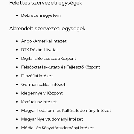
Felettes szervezeti egységek
Debreceni Egyetem
Alárendelt szervezeti egységek
Angol-Amerikai Intézet
BTK Dékáni Hivatal
Digitális Bölcsészeti Központ
Felsőoktatás-kutató és Fejlesztő Központ
Filozófiai Intézet
Germanisztikai Intézet
Idegennyelvi Központ
Konfuciusz Intézet
Magyar Irodalom- és Kultúratudományi Intézet
Magyar Nyelvtudományi Intézet
Média- és Könyvtártudományi Intézet