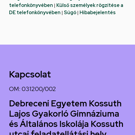
telefonkönyvében
|
Külső személyek rögzítése a
DE telefonkönyvében
|
Súgó
|
Hibabejelentés
Kapcsolat
OM: 031200/002
Debreceni Egyetem Kossuth
Lajos Gyakorló Gimnáziuma
és Általános Iskolája Kossuth
utcai feladatellátási hely