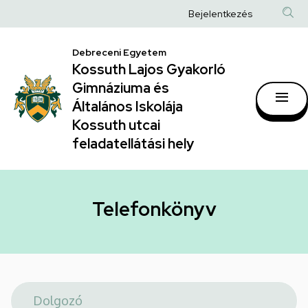
Telefonkönyv
Ugrás
Anonim
Bejelentkezés
a
|
Felhasználói
tartalomra
Kossuth
Debreceni Egyetem
fiók
Kossuth Lajos Gyakorló
Lajos
menüje
Gimnáziuma és
Gyakorló
Általános Iskolája
Gimnáziuma
Kossuth utcai
feladatellátási hely
és
Általános
Iskolája
Telefonkönyv
Kossuth
utcai
feladatellátási
hely