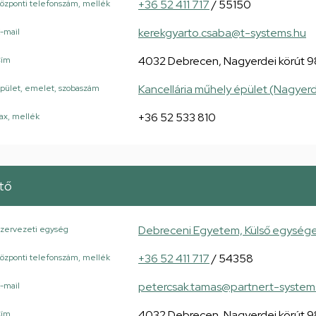
+36 52 411 717
/ 55150
özponti telefonszám, mellék
kerekgyarto.csaba@t-systems.hu
-mail
4032 Debrecen, Nagyerdei körút 9
Cím
Kancellária műhely épület (Nagyerd
pület, emelet, szobaszám
+36 52 533 810
ax, mellék
tő
Debreceni Egyetem, Külső egység
zervezeti egység
+36 52 411 717
/ 54358
özponti telefonszám, mellék
petercsak.tamas@partner.t-system
-mail
4032 Debrecen, Nagyerdei körút 9
Cím