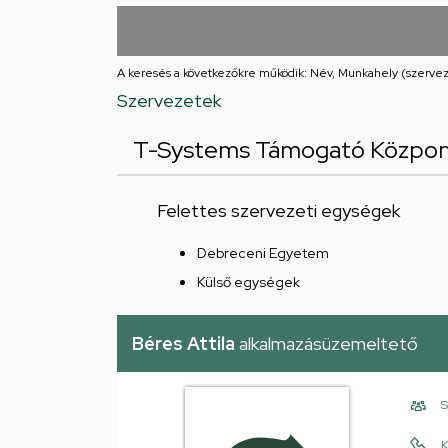
utcai
feladatellátási
A keresés a következőkre működik: Név, Munkahely (szervez
hely
Szervezetek
T-Systems Támogató Közpo
Felettes szervezeti egységek
Debreceni Egyetem
Külső egységek
Béres Attila
alkalmazásüzemeltető
S
K