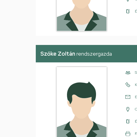
É
Szőke Zoltán
rendszergazda
S
K
E
É
F