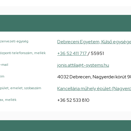
Debreceni Egyetem, Külső egység
zervezeti egység
+36 52 411 717
/ 55951
özponti telefonszám, mellék
jonis.attila@t-systems.hu
-mail
4032 Debrecen, Nagyerdei körút 9
Cím
Kancellária műhely épület (Nagyerd
pület, emelet, szobaszám
+36 52 533 810
ax, mellék