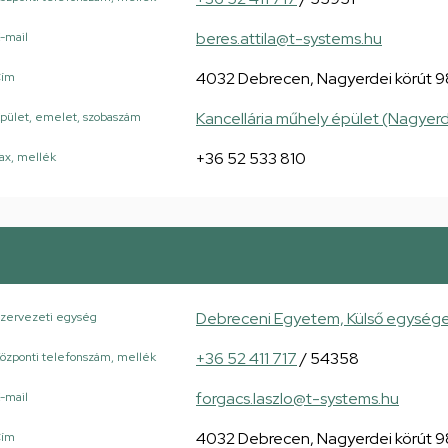
beres.attila@t-systems.hu
-mail
4032 Debrecen, Nagyerdei körút 9
Cím
Kancellária műhely épület (Nagyerd
pület, emelet, szobaszám
+36 52 533 810
ax, mellék
Debreceni Egyetem, Külső egység
zervezeti egység
+36 52 411 717
/ 54358
özponti telefonszám, mellék
forgacs.laszlo@t-systems.hu
-mail
4032 Debrecen, Nagyerdei körút 9
Cím