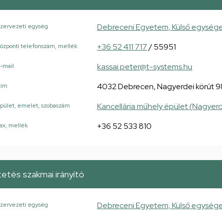
Debreceni Egyetem, Külső egység
zervezeti egység
+36 52 411 717
/ 55951
özponti telefonszám, mellék
kassai.peter@t-systems.hu
-mail
4032 Debrecen, Nagyerdei körút 9
Cím
Kancellária műhely épület (Nagyerd
pület, emelet, szobaszám
+36 52 533 810
ax, mellék
etés szakmai irányító
Debreceni Egyetem, Külső egység
zervezeti egység