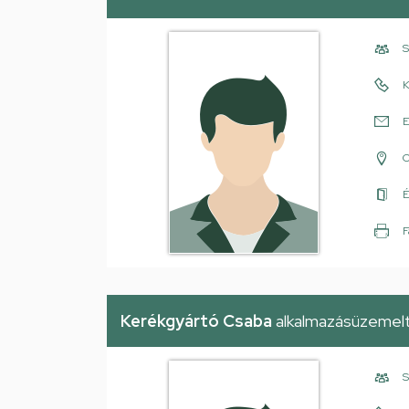
S
K
E
É
F
Kerékgyártó Csaba
alkalmazásüzemelt
S