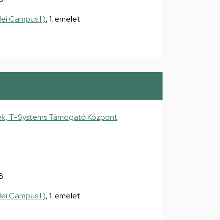
ei Campus I.)
, 1. emelet
ek, T-Systems Támogató Központ
8.
ei Campus I.)
, 1. emelet