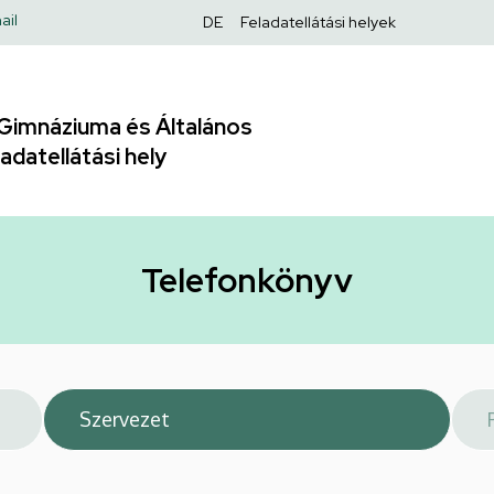
Felső
ail
DE
Feladatellátási helyek
navigáció
Gimnáziuma és Általános
adatellátási hely
Telefonkönyv