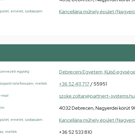
Kancellária műhely épület (Nagyerd
pület, emelet, szobaszám
Debreceni Egyetem, Külső egység
zervezeti egység
+36 52 411 717
/ 55951
özponti telefonszám, mellék
szoke.zoltan@partner.t-systems.hu
-mail
4032 Debrecen, Nagyerdei körút 9
Cím
Kancellária műhely épület (Nagyerd
pület, emelet, szobaszám
+36 52 533 810
ax, mellék