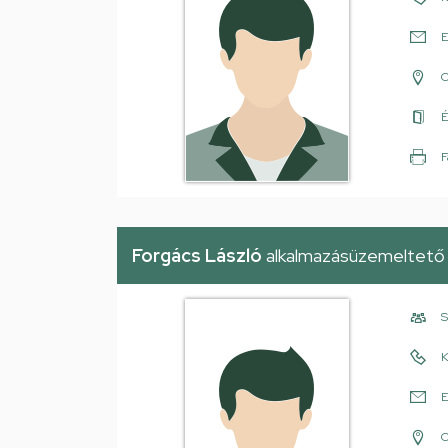
E
É
F
Forgács László
alkalmazásüzemeltető
S
K
E