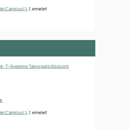
ei Campus I.)
, 1. emelet
ek, T-Systems Támogató Központ
8.
ei Campus I.)
, 1. emelet