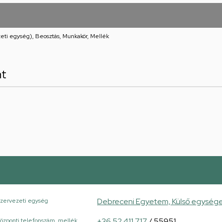
eti egység), Beosztás, Munkakör, Mellék
nt
Debreceni Egyetem, Külső egység
zervezeti egység
+36 52 411 717
/ 55951
özponti telefonszám, mellék