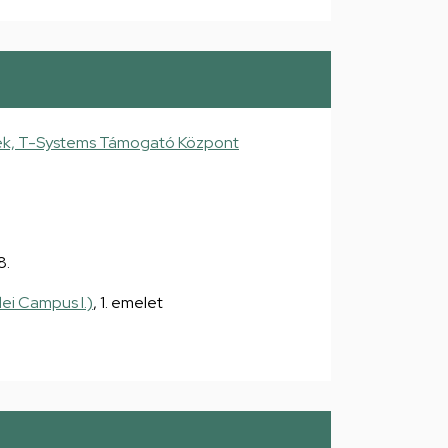
ek, T-Systems Támogató Központ
8.
ei Campus I.)
, 1. emelet