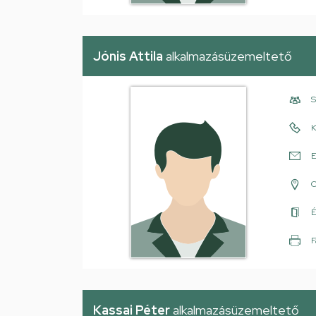
Jónis Attila
alkalmazásüzemeltető
S
K
E
É
F
Kassai Péter
alkalmazásüzemeltető