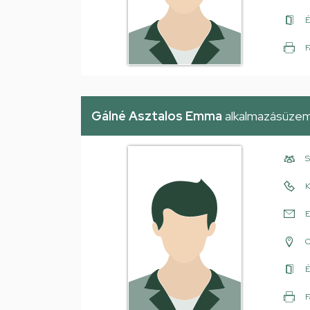
É
F
Gálné Asztalos Emma
alkalmazásüze
S
K
E
É
F