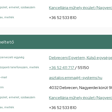
Kancellária műhely épület (Nagyerd
pület, emelet, szobaszám
+36 52 533 810
ax, mellék
meltető
Debreceni Egyetem, Külső egység
zervezeti egység
+36 52 411 717
/ 55150
özponti telefonszám, mellék
asztalos.emma@t-systems.hu
-mail
4032 Debrecen, Nagyerdei körút 9
Cím
Kancellária műhely épület (Nagyerd
pület, emelet, szobaszám
+36 52 533 810
ax, mellék