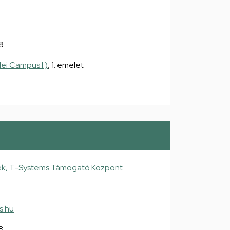
8.
ei Campus I.)
, 1. emelet
ek, T-Systems Támogató Központ
s.hu
8.