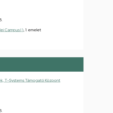
8.
ei Campus I.)
, 1. emelet
ek, T-Systems Támogató Központ
8.