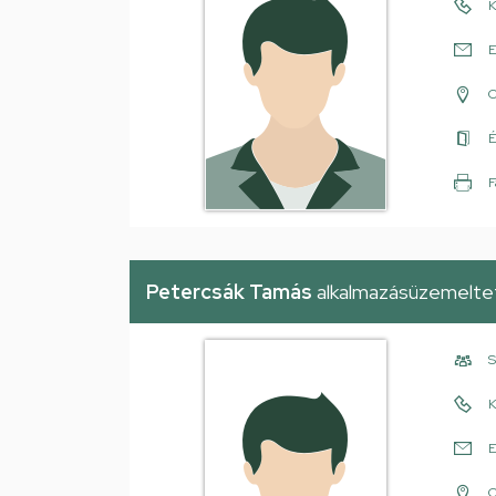
K
E
É
F
Petercsák Tamás
alkalmazásüzemelte
S
K
E