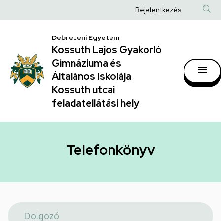
Telefonkönyv
Ugrás
Anonim
Bejelentkezés
a
|
Felhasználói
tartalomra
Kossuth
Debreceni Egyetem
fiók
Kossuth Lajos Gyakorló
Lajos
menüje
Gimnáziuma és
Gyakorló
Általános Iskolája
Gimnáziuma
Kossuth utcai
feladatellátási hely
és
Általános
Iskolája
Telefonkönyv
Kossuth
utcai
feladatellátási
hely