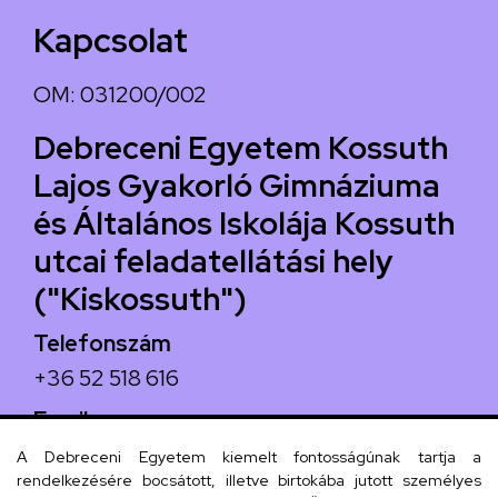
Kapcsolat
OM: 031200/002
Debreceni Egyetem Kossuth
Lajos Gyakorló Gimnáziuma
és Általános Iskolája Kossuth
utcai feladatellátási hely
("Kiskossuth")
Telefonszám
+36 52 518 616
Email
iskola@kossuth-alt.unideb.hu
A Debreceni Egyetem kiemelt fontosságúnak tartja a
rendelkezésére bocsátott, illetve birtokába jutott személyes
Cím