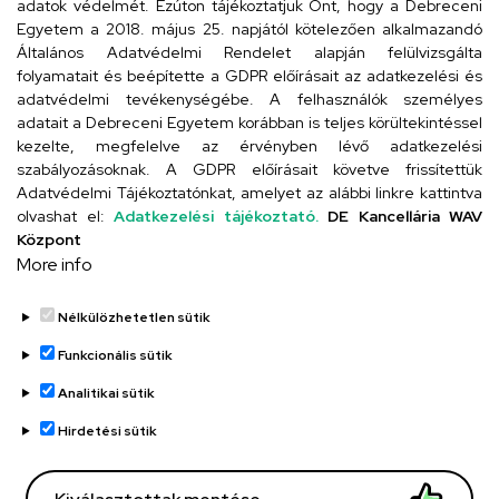
adatok védelmét. Ezúton tájékoztatjuk Önt, hogy a Debreceni
Egyetem a 2018. május 25. napjától kötelezően alkalmazandó
4024 Debrecen, Kossuth utca 33.
Általános Adatvédelmi Rendelet alapján felülvizsgálta
folyamatait és beépítette a GDPR előírásait az adatkezelési és
adatvédelmi tevékenységébe. A felhasználók személyes
adatait a Debreceni Egyetem korábban is teljes körültekintéssel
Szervezeti telefonkönyv
kezelte, megfelelve az érvényben lévő adatkezelési
szabályozásoknak. A GDPR előírásait követve frissítettük
Adatvédelmi Tájékoztatónkat, amelyet az alábbi linkre kattintva
olvashat el:
Adatkezelési tájékoztató.
DE Kancellária WAV
UD telefonkönyv
Központ
More info
Nélkülözhetetlen sütik
Funkcionális sütik
Analitikai sütik
Adatvédelem
Adatvédelem
Hirdetési sütik
Régi oldal