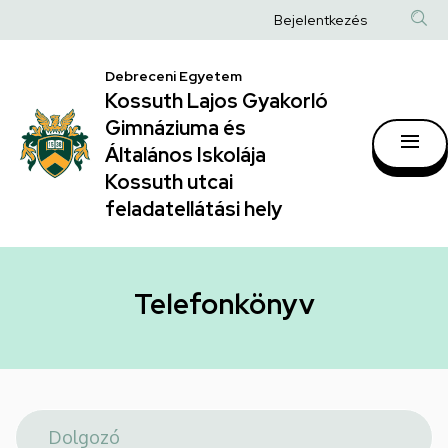
Telefonkönyv
Ugrás
Anonim
Bejelentkezés
a
|
Felhasználói
tartalomra
Kossuth
Debreceni Egyetem
fiók
Kossuth Lajos Gyakorló
Lajos
menüje
Gimnáziuma és
Gyakorló
Általános Iskolája
Gimnáziuma
Kossuth utcai
feladatellátási hely
és
Általános
Iskolája
Telefonkönyv
Kossuth
utcai
feladatellátási
hely