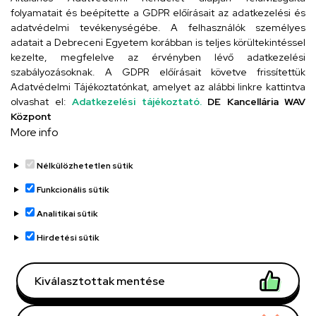
folyamatait és beépítette a GDPR előírásait az adatkezelési és
adatvédelmi tevékenységébe. A felhasználók személyes
adatait a Debreceni Egyetem korábban is teljes körültekintéssel
Szervezeti telefonkönyv
kezelte, megfelelve az érvényben lévő adatkezelési
szabályozásoknak. A GDPR előírásait követve frissítettük
Adatvédelmi Tájékoztatónkat, amelyet az alábbi linkre kattintva
olvashat el:
Adatkezelési tájékoztató.
DE Kancellária WAV
UD telefonkönyv
Központ
More info
Nélkülözhetetlen sütik
Funkcionális sütik
Analitikai sütik
Adatvédelem
Adatvédelem
Hirdetési sütik
Régi oldal
Kiválasztottak mentése
Technikai információk