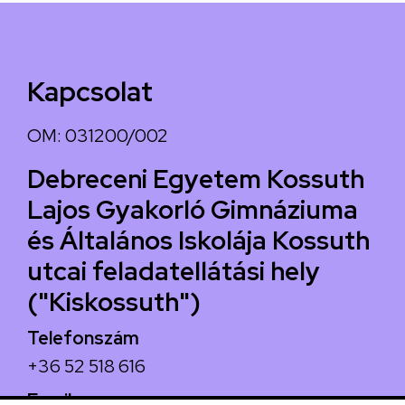
Kapcsolat
OM: 031200/002
Debreceni Egyetem Kossuth
Lajos Gyakorló Gimnáziuma
és Általános Iskolája Kossuth
utcai feladatellátási hely
("Kiskossuth")
Telefonszám
+36 52 518 616
Email