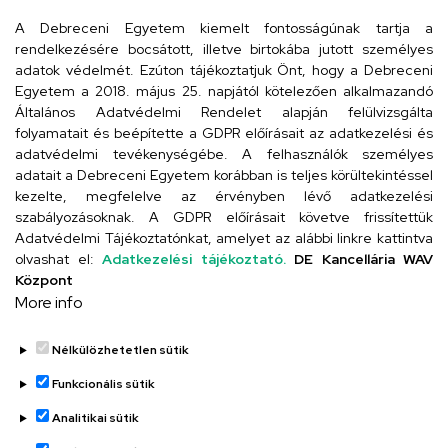
iskola@kossuth-alt.unideb.hu
A Debreceni Egyetem kiemelt fontosságúnak tartja a
rendelkezésére bocsátott, illetve birtokába jutott személyes
Cím
adatok védelmét. Ezúton tájékoztatjuk Önt, hogy a Debreceni
Egyetem a 2018. május 25. napjától kötelezően alkalmazandó
4024 Debrecen, Kossuth utca 33.
Általános Adatvédelmi Rendelet alapján felülvizsgálta
folyamatait és beépítette a GDPR előírásait az adatkezelési és
adatvédelmi tevékenységébe. A felhasználók személyes
adatait a Debreceni Egyetem korábban is teljes körültekintéssel
Szervezeti telefonkönyv
kezelte, megfelelve az érvényben lévő adatkezelési
szabályozásoknak. A GDPR előírásait követve frissítettük
Adatvédelmi Tájékoztatónkat, amelyet az alábbi linkre kattintva
olvashat el:
Adatkezelési tájékoztató.
DE Kancellária WAV
UD telefonkönyv
Központ
More info
Nélkülözhetetlen sütik
Funkcionális sütik
Analitikai sütik