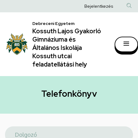
Telefonkönyv
Ugrás
Anonim
Bejelentkezés
a
|
Felhasználói
tartalomra
Kossuth
Debreceni Egyetem
fiók
Kossuth Lajos Gyakorló
Lajos
menüje
Gimnáziuma és
Gyakorló
Általános Iskolája
Gimnáziuma
Kossuth utcai
feladatellátási hely
és
Általános
Iskolája
Telefonkönyv
Kossuth
utcai
feladatellátási
hely