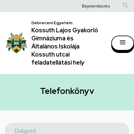
Telefonkönyv
Ugrás
Anonim
Bejelentkezés
a
|
Felhasználói
tartalomra
Kossuth
Debreceni Egyetem
fiók
Kossuth Lajos Gyakorló
Lajos
menüje
Gimnáziuma és
Gyakorló
Általános Iskolája
Gimnáziuma
Kossuth utcai
feladatellátási hely
és
Általános
Iskolája
Telefonkönyv
Kossuth
utcai
feladatellátási
hely