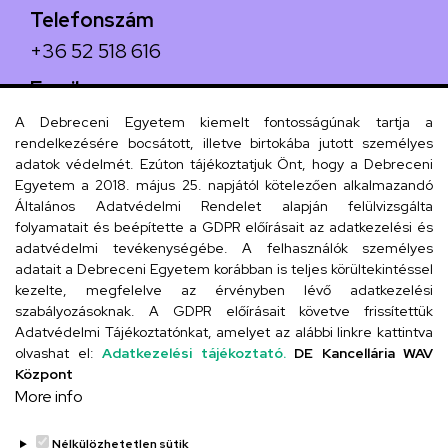
Telefonszám
+36 52 518 616
Email
iskola@kossuth-alt.unideb.hu
A Debreceni Egyetem kiemelt fontosságúnak tartja a
rendelkezésére bocsátott, illetve birtokába jutott személyes
Cím
adatok védelmét. Ezúton tájékoztatjuk Önt, hogy a Debreceni
Egyetem a 2018. május 25. napjától kötelezően alkalmazandó
4024 Debrecen, Kossuth utca 33.
Általános Adatvédelmi Rendelet alapján felülvizsgálta
folyamatait és beépítette a GDPR előírásait az adatkezelési és
adatvédelmi tevékenységébe. A felhasználók személyes
adatait a Debreceni Egyetem korábban is teljes körültekintéssel
Szervezeti telefonkönyv
kezelte, megfelelve az érvényben lévő adatkezelési
szabályozásoknak. A GDPR előírásait követve frissítettük
Adatvédelmi Tájékoztatónkat, amelyet az alábbi linkre kattintva
olvashat el:
Adatkezelési tájékoztató.
DE Kancellária WAV
UD telefonkönyv
Központ
More info
Nélkülözhetetlen sütik