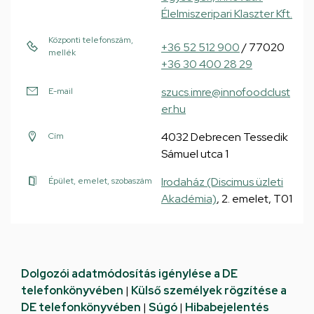
Élelmiszeripari Klaszter Kft.
Központi telefonszám,
+36 52 512 900
/ 77020
mellék
+36 30 400 28 29
szucs.imre@innofoodclust
E-mail
er.hu
4032 Debrecen Tessedik
Cím
Sámuel utca 1
Irodaház (Discimus üzleti
Épület, emelet, szobaszám
Akadémia)
, 2. emelet, T01
Dolgozói adatmódosítás igénylése a DE
telefonkönyvében
|
Külső személyek rögzítése a
DE telefonkönyvében
|
Súgó
|
Hibabejelentés