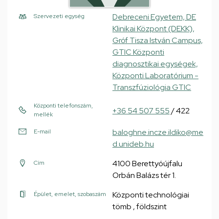
Debreceni Egyetem, DE
Szervezeti egység
Klinikai Központ (DEKK),
Gróf Tisza István Campus,
GTIC Központi
diagnosztikai egységek,
Központi Laboratórium -
Transzfúziológia GTIC
Központi telefonszám,
+36 54 507 555
/ 422
mellék
baloghne.incze.ildiko@me
E-mail
d.unideb.hu
4100 Berettyóújfalu
Cím
Orbán Balázs tér 1.
Központi technológiai
Épület, emelet, szobaszám
tömb , földszint