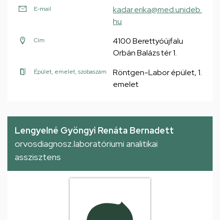
kadar.erika@med.unideb.
E-mail
hu
4100 Berettyóújfalu
Cím
Orbán Balázs tér 1.
Röntgen-Labor épület, 1.
Épület, emelet, szobaszám
emelet
Lengyelné Gyöngyi Renáta Bernadett
orvosdiagnosz.laboratóriumi analitikai
asszisztens