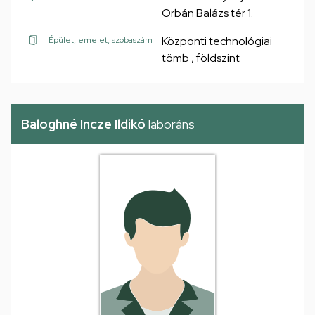
Orbán Balázs tér 1.
Központi technológiai
Épület, emelet, szobaszám
tömb , földszint
Baloghné Incze Ildikó
laboráns