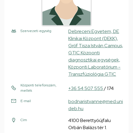
Debreceni Egyetem, DE
Szervezeti egység
Klinikai Központ (DEKK),
Gróf Tisza István Campus,
GTIC Központi
diagnosztikai egységek,
Központi Laboratórium -
Transzfúziológia GTIC
Központi telefonszám,
+36 54 507 555
/ 174
mellék
bodnaristvanne@med.uni
E-mail
deb.hu
4100 Berettyóújfalu
Cím
Orbán Balázs tér 1.