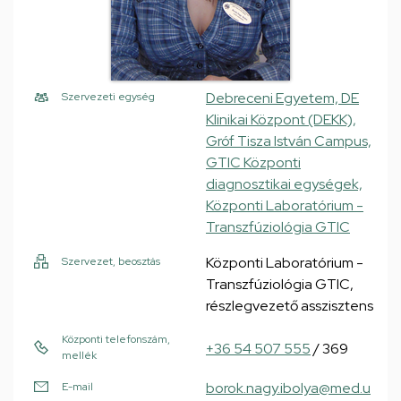
Debreceni Egyetem, DE
Szervezeti egység
Klinikai Központ (DEKK),
Gróf Tisza István Campus,
GTIC Központi
diagnosztikai egységek,
Központi Laboratórium -
Transzfúziológia GTIC
Központi Laboratórium -
Szervezet, beosztás
Transzfúziológia GTIC,
részlegvezető asszisztens
Központi telefonszám,
+36 54 507 555
/ 369
mellék
borok.nagy.ibolya@med.u
E-mail