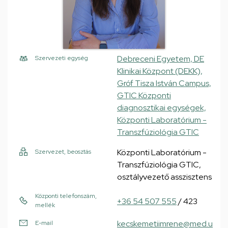
Debreceni Egyetem, DE
Szervezeti egység
Klinikai Központ (DEKK),
Gróf Tisza István Campus,
GTIC Központi
diagnosztikai egységek,
Központi Laboratórium -
Transzfúziológia GTIC
Központi Laboratórium -
Szervezet, beosztás
Transzfúziológia GTIC,
osztályvezető asszisztens
Központi telefonszám,
+36 54 507 555
/ 423
mellék
kecskemetiimrene@med.u
E-mail