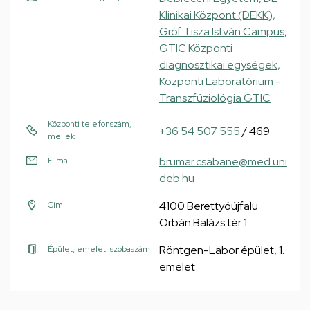
Klinikai Központ (DEKK),
Gróf Tisza István Campus,
GTIC Központi
diagnosztikai egységek,
Központi Laboratórium -
Transzfúziológia GTIC
Központi telefonszám,
+36 54 507 555
/ 469
mellék
brumar.csabane@med.uni
E-mail
deb.hu
4100 Berettyóújfalu
Cím
Orbán Balázs tér 1.
Röntgen-Labor épület, 1.
Épület, emelet, szobaszám
emelet