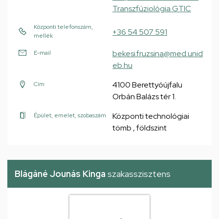
Transzfúziológia GTIC
Központi telefonszám,
+36 54 507 591
mellék
bekesi.fruzsina@med.unid
E-mail
eb.hu
4100 Berettyóújfalu
Cím
Orbán Balázs tér 1.
Központi technológiai
Épület, emelet, szobaszám
tömb , földszint
Blágáné Jounás Kinga
szakasszisztens