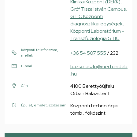
Klinikai Központ (DEKK),
Gróf Tisza István Campus,
GTIC Központi
diagnosztikai egységek,
Központi Laboratórium -
Transzfúziológia GTIC
Központi telefonszám,
+36 54 507 555
/ 232
mellék
bazso.laszlo@med.unideb
E-mail
.hu
4100 Berettyóújfalu
Cím
Orbán Balázs tér 1.
Központi technológiai
Épület, emelet, szobaszám
tömb , fökdszint