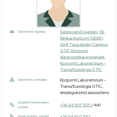
Debreceni Egyetem, DE
Szervezeti egység
Klinikai Központ (DEKK),
Gróf Tisza István Campus,
GTIC Központi
diagnosztikai egységek,
Központi Laboratórium -
Transzfúziológia GTIC
Központi Laboratórium -
Szervezet, beosztás
Transzfúziológia GTIC,
részlegvezető asszisztens
Központi telefonszám,
+36 54 507 555
/ 441
mellék
+36 54 507 582
Privát telefon, mellék