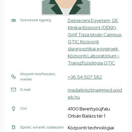
Debreceni Egyetem, DE
Szervezeti egység
Klinikai Központ (DEKK),
Gróf Tisza István Campus,
GTIC Központi
diagnosztikai egységek,
Központi Laboratórium -
Transzfúziológia GTIC
Központi telefonszám,
+36 54 507 582
mellék
madarkrisztina@med.unid
E-mail
eb.hu
4100 Berettyóújfalu
Cím
Orbán Balázs tér 1.
Központi technológiai
Épület, emelet, szobaszám