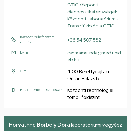
GTIC Központi
diagnosztikai egységek,
Központi Laboratórium -
Transzfúziológia GTIC
Központi telefonszám,
+36 54 507 582
mellék
csomamelinda@med.unid
E-mail
eb.hu
4100 Berettyóújfalu
Cím
Orbán Balázs tér 1.
Központi technológiai
Épület, emelet, szobaszám
tömb , földszint
Horváthné Borbély Dóra
laboratóriumi vegyész