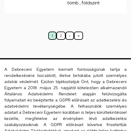
tömb , földszint
Oldalszámozás
1
2
›
»
Jelenlegi
Oldal
Következő
Utolsó
oldal
oldal
oldal
Dolgozói adatmódosítás igénylése a DE
A Debreceni Egyetem kiemelt fontosságúnak tartja a
telefonkönyvében
|
Külső személyek rögzítése a
rendelkezésére bocsátott, illetve birtokába jutott személyes
adatok védelmét. Ezúton tájékoztatjuk Önt, hogy a Debreceni
DE telefonkönyvében
|
Súgó
|
Hibabejelentés
Egyetem a 2018. május 25. napjától kötelezően alkalmazandó
Általános Adatvédelmi Rendelet alapján felülvizsgálta
folyamatait és beépítette a GDPR előírásait az adatkezelési és
adatvédelmi tevékenységébe. A felhasználók személyes
adatait a Debreceni Egyetem korábban is teljes körültekintéssel
kezelte, megfelelve az érvényben lévő adatkezelési
szabályozásoknak. A GDPR előírásait követve frissítettük
Adatvédelmi Tájékoztatónkat, amelyet az alábbi linkre kattintva