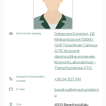
Debreceni Egyetem, DE
Szervezeti egység
Klinikai Központ (DEKK),
Gróf Tisza István Campus,
GTIC Központi
diagnosztikai egységek,
Központi Laboratórium -
Transzfúziológia GTIC
Központi telefonszám,
+36 54 507 591
mellék
bagdi.judit@med.unideb.h
E-mail
u
4100 Berettyóújfalu
Cím