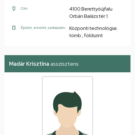
4100 Berettyóújfalu
Cím
Orbán Balázs tér 1.
Központi technológiai
Épület, emelet, szobaszám
tömb , földszint
Madár Krisztina
asszisztens