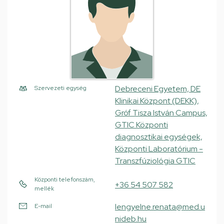
Debreceni Egyetem, DE
Szervezeti egység
Klinikai Központ (DEKK),
Gróf Tisza István Campus,
GTIC Központi
diagnosztikai egységek,
Központi Laboratórium -
Transzfúziológia GTIC
Központi telefonszám,
+36 54 507 582
mellék
lengyelne.renata@med.u
E-mail
nideb.hu