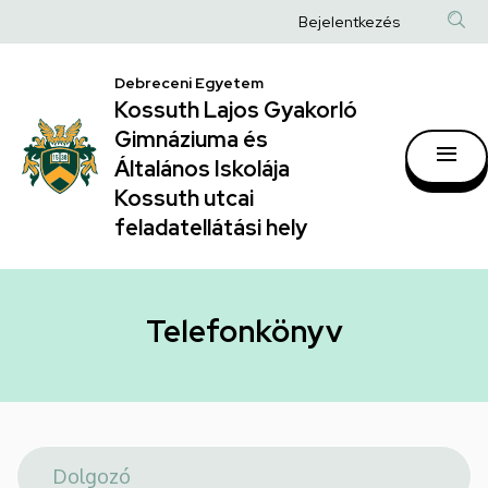
Telefonkönyv
Ugrás
Anonim
Bejelentkezés
a
|
Felhasználói
tartalomra
Kossuth
Debreceni Egyetem
fiók
Kossuth Lajos Gyakorló
Lajos
menüje
Gimnáziuma és
Gyakorló
Általános Iskolája
Gimnáziuma
Kossuth utcai
feladatellátási hely
és
Általános
Iskolája
Telefonkönyv
Kossuth
utcai
feladatellátási
hely