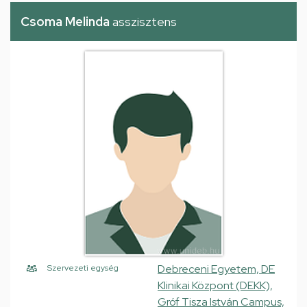
Csoma Melinda
asszisztens
Debreceni Egyetem, DE
Szervezeti egység
Klinikai Központ (DEKK),
Gróf Tisza István Campus,