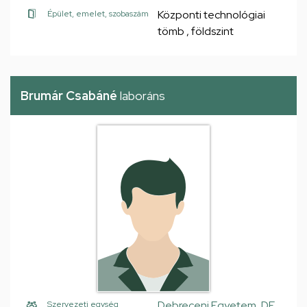
Központi technológiai
Épület, emelet, szobaszám
tömb , földszint
Brumár Csabáné
laboráns
Debreceni Egyetem, DE
Szervezeti egység