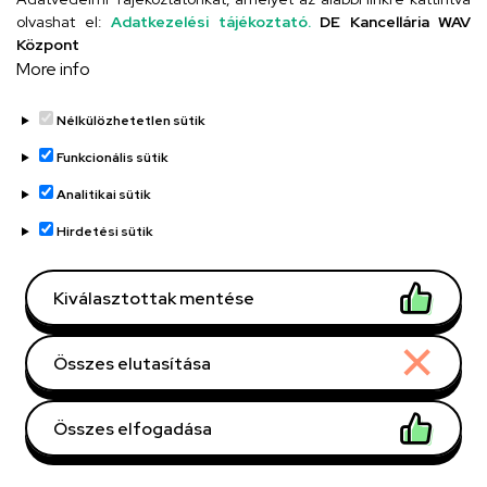
olvashat el:
Adatkezelési tájékoztató.
DE Kancellária WAV
Kapcsolat
Központ
More info
OM: 031200/002
Nélkülözhetetlen sütik
Debreceni Egyetem Kossuth
Funkcionális sütik
Lajos Gyakorló Gimnáziuma
Analitikai sütik
és Általános Iskolája Kossuth
Hirdetési sütik
utcai feladatellátási hely
("Kiskossuth")
Kiválasztottak mentése
Telefonszám
Összes elutasítása
+36 52 518 616
Email
Összes elfogadása
iskola@kossuth-alt.unideb.hu
Withdraw consent