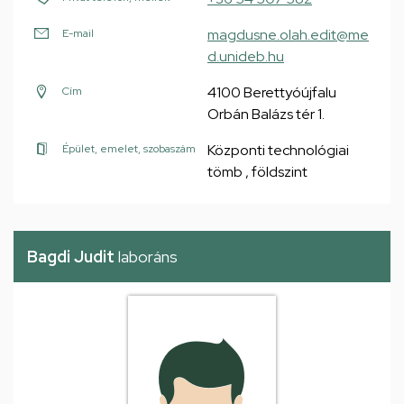
magdusne.olah.edit@me
E-mail
d.unideb.hu
4100 Berettyóújfalu
Cím
Orbán Balázs tér 1.
Központi technológiai
Épület, emelet, szobaszám
tömb , földszint
Bagdi Judit
laboráns