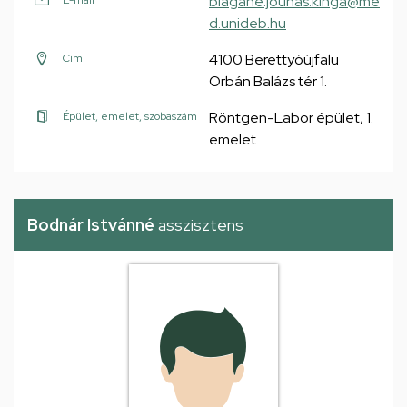
blagane.jounas.kinga@me
E-mail
d.unideb.hu
4100 Berettyóújfalu
Cím
Orbán Balázs tér 1.
Röntgen-Labor épület, 1.
Épület, emelet, szobaszám
emelet
Bodnár Istvánné
asszisztens