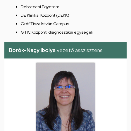
Debreceni Egyetem
DE Klinikai Központ (DEKK)
Gróf Tisza István Campus
GTIC Központi diagnosztikai egységek
Borók-Nagy Ibolya
vezető asszisztens