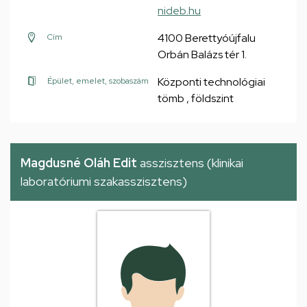
nideb.hu
4100 Berettyóújfalu
Cím
Orbán Balázs tér 1.
Központi technológiai
Épület, emelet, szobaszám
tömb , földszint
Magdusné Oláh Edit
asszisztens (klinikai
laboratóriumi szakasszisztens)