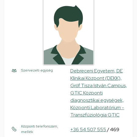
Debreceni Egyetem, DE
Szervezeti egység
Klinikai Központ (DEKK),
Gróf Tisza István Campus,
GTIC Központi
diagnosztikai egységek,
Központi Laboratórium -
Transzfúziológia GTIC
Központi telefonszám,
+36 54 507 555
/ 469
mellék