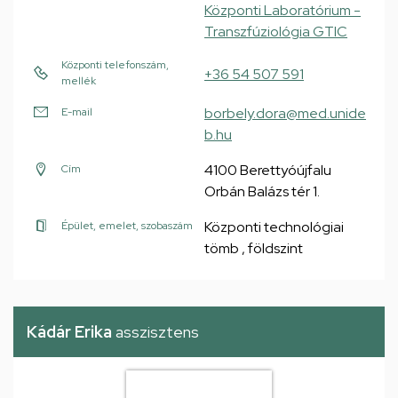
Központi Laboratórium -
Transzfúziológia GTIC
Központi telefonszám,
+36 54 507 591
mellék
borbely.dora@med.unide
E-mail
b.hu
4100 Berettyóújfalu
Cím
Orbán Balázs tér 1.
Központi technológiai
Épület, emelet, szobaszám
tömb , földszint
Kádár Erika
asszisztens