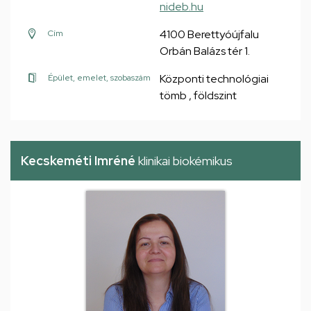
nideb.hu
4100 Berettyóújfalu
Cím
Orbán Balázs tér 1.
Központi technológiai
Épület, emelet, szobaszám
tömb , földszint
Kecskeméti Imréné
klinikai biokémikus