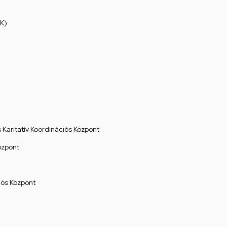
K)
Karitatív Koordinációs Központ
özpont
ós Központ