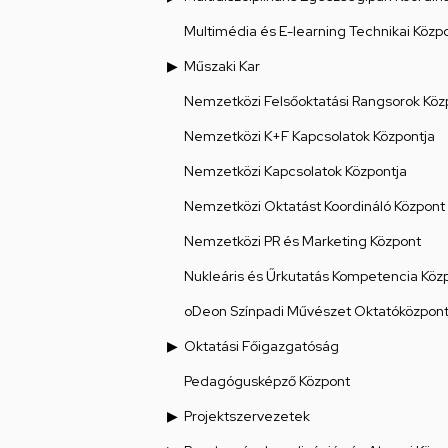
Multimédia és E-learning Technikai Közp
Műszaki Kar
Nemzetközi Felsőoktatási Rangsorok Köz
Nemzetközi K+F Kapcsolatok Központja
Nemzetközi Kapcsolatok Központja
Nemzetközi Oktatást Koordináló Központ
Nemzetközi PR és Marketing Központ
Nukleáris és Űrkutatás Kompetencia Köz
oDeon Színpadi Művészet Oktatóközpon
Oktatási Főigazgatóság
Pedagógusképző Központ
Projektszervezetek