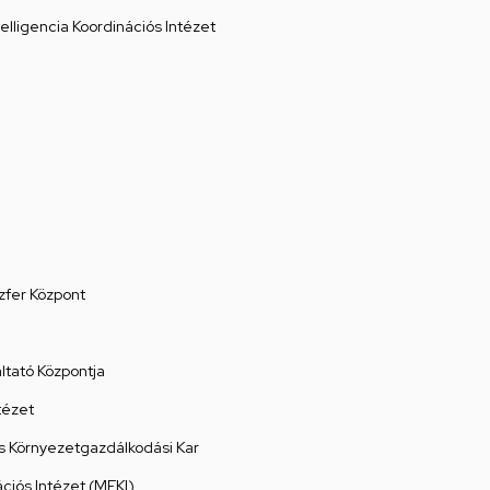
elligencia Koordinációs Intézet
zfer Központ
tató Központja
tézet
 Környezetgazdálkodási Kar
ációs Intézet (MEKI)