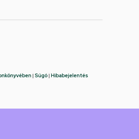
fonkönyvében
|
Súgó
|
Hibabejelentés