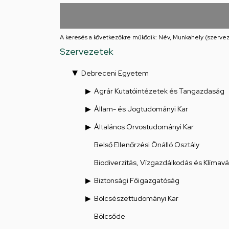
utcai
feladatellátási
A keresés a következőkre működik: Név, Munkahely (szervez
hely
Szervezetek
Debreceni Egyetem
Agrár Kutatóintézetek és Tangazdaság
Állam- és Jogtudományi Kar
Általános Orvostudományi Kar
Belső Ellenőrzési Önálló Osztály
Biodiverzitás, Vízgazdálkodás és Klímav
Biztonsági Főigazgatóság
Bölcsészettudományi Kar
Bölcsőde