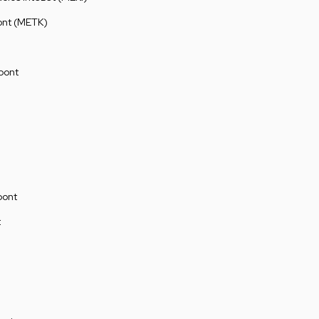
ont (METK)
pont
pont
t