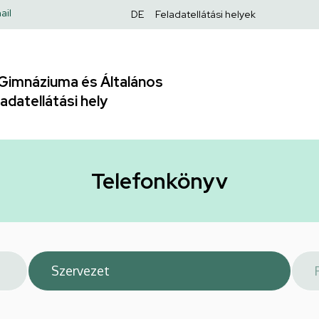
Felső
ail
DE
Feladatellátási helyek
navigáció
Gimnáziuma és Általános
adatellátási hely
Telefonkönyv