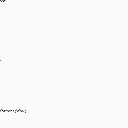
ont
a
r
 Központ (WAV)