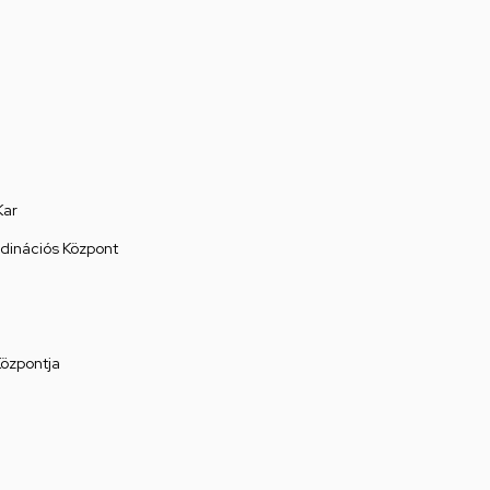
Kar
rdinációs Központ
Központja