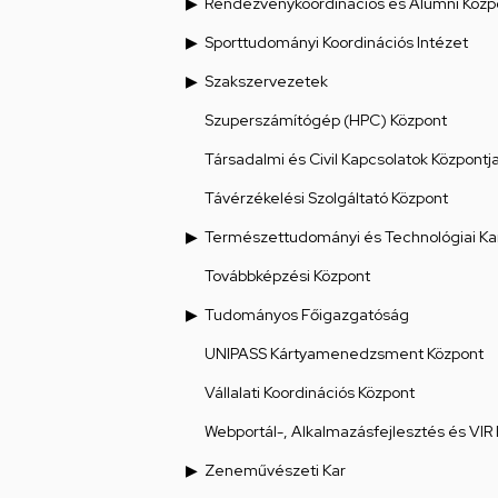
Rendezvénykoordinációs és Alumni Közp
Sporttudományi Koordinációs Intézet
Szakszervezetek
Szuperszámítógép (HPC) Központ
Társadalmi és Civil Kapcsolatok Központj
Távérzékelési Szolgáltató Központ
Természettudományi és Technológiai Ka
Továbbképzési Központ
Tudományos Főigazgatóság
UNIPASS Kártyamenedzsment Központ
Vállalati Koordinációs Központ
Webportál-, Alkalmazásfejlesztés és VIR
Zeneművészeti Kar