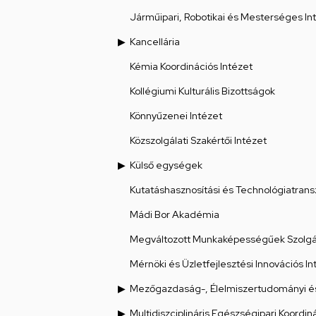
Járműipari, Robotikai és Mesterséges Int
Kancellária
Kémia Koordinációs Intézet
Kollégiumi Kulturális Bizottságok
Könnyűzenei Intézet
Közszolgálati Szakértői Intézet
Külső egységek
Kutatáshasznosítási és Technológiatrans
Mádi Bor Akadémia
Megváltozott Munkaképességűek Szolgál
Mérnöki és Üzletfejlesztési Innovációs In
Mezőgazdaság-, Élelmiszertudományi és
Multidiszciplináris Egészségipari Koordin