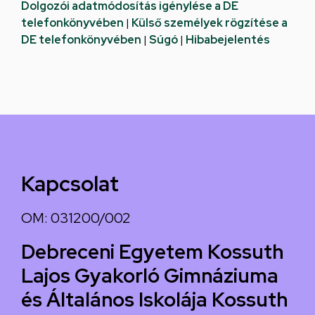
Dolgozói adatmódosítás igénylése a DE
telefonkönyvében
|
Külső személyek rögzítése a
DE telefonkönyvében
|
Súgó
|
Hibabejelentés
Kapcsolat
OM: 031200/002
Debreceni Egyetem Kossuth
Lajos Gyakorló Gimnáziuma
és Általános Iskolája Kossuth