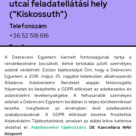
utcai feladatellátási hely
("Kiskossuth")
Telefonszám
+36 52 518 616
Email
iskola@kossuth-alt.unideb.hu
A Debreceni Egyetem kiemelt fontosságúnak tartja a
rendelkezésére bocsátott, illetve birtokába jutott személyes
Cím
adatok védelmét. Ezúton tájékoztatjuk Önt, hogy a Debreceni
Egyetem a 2018. május 25. napjától kötelezően alkalmazandó
4024 Debrecen, Kossuth utca 33.
Általános Adatvédelmi Rendelet alapján felülvizsgálta
folyamatait és beépítette a GDPR előírásait az adatkezelési és
adatvédelmi tevékenységébe. A felhasználók személyes
adatait a Debreceni Egyetem korábban is teljes körültekintéssel
Szervezeti telefonkönyv
kezelte, megfelelve az érvényben lévő adatkezelési
szabályozásoknak. A GDPR előírásait követve frissítettük
Adatvédelmi Tájékoztatónkat, amelyet az alábbi linkre kattintva
olvashat el:
Adatkezelési tájékoztató.
DE Kancellária WAV
UD telefonkönyv
Központ