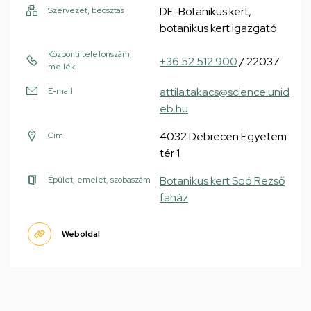
DE-Botanikus kert,
Szervezet, beosztás
botanikus kert igazgató
Központi telefonszám,
+36 52 512 900
/ 22037
mellék
attila.takacs@science.unid
E-mail
eb.hu
4032 Debrecen Egyetem
Cím
tér 1
Botanikus kert Soó Rezső
Épület, emelet, szobaszám
faház
Weboldal