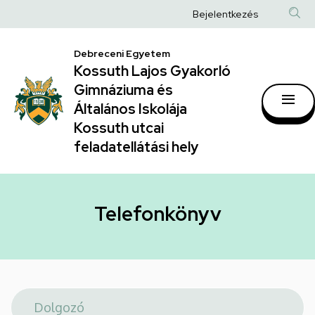
Telefonkönyv
Ugrás
Anonim
Bejelentkezés
a
|
Felhasználói
tartalomra
Kossuth
Debreceni Egyetem
fiók
Kossuth Lajos Gyakorló
Lajos
menüje
Gimnáziuma és
Gyakorló
Általános Iskolája
Gimnáziuma
Kossuth utcai
feladatellátási hely
és
Általános
Iskolája
Telefonkönyv
Kossuth
utcai
feladatellátási
hely