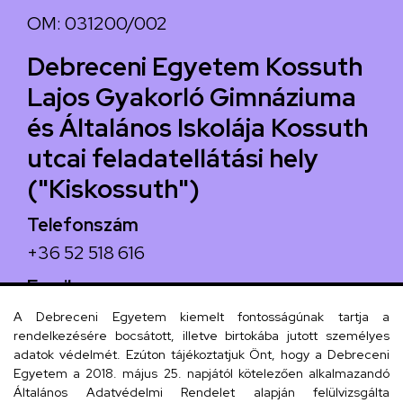
OM: 031200/002
Debreceni Egyetem Kossuth
Lajos Gyakorló Gimnáziuma
és Általános Iskolája Kossuth
utcai feladatellátási hely
("Kiskossuth")
Telefonszám
+36 52 518 616
Email
iskola@kossuth-alt.unideb.hu
A Debreceni Egyetem kiemelt fontosságúnak tartja a
rendelkezésére bocsátott, illetve birtokába jutott személyes
Cím
adatok védelmét. Ezúton tájékoztatjuk Önt, hogy a Debreceni
Egyetem a 2018. május 25. napjától kötelezően alkalmazandó
4024 Debrecen, Kossuth utca 33.
Általános Adatvédelmi Rendelet alapján felülvizsgálta