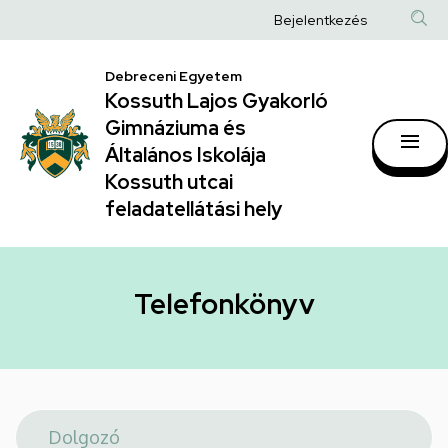
Telefonkönyv
Ugrás
Anonim
Bejelentkezés
a
|
Felhasználói
tartalomra
Kossuth
Debreceni Egyetem
fiók
Kossuth Lajos Gyakorló
Lajos
menüje
Gimnáziuma és
Gyakorló
Általános Iskolája
Gimnáziuma
Kossuth utcai
feladatellátási hely
és
Általános
Iskolája
Telefonkönyv
Kossuth
utcai
feladatellátási
hely