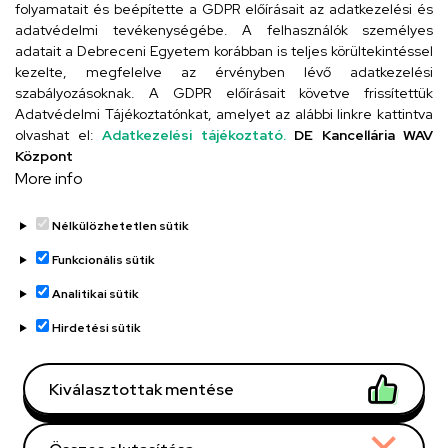
folyamatait és beépítette a GDPR előírásait az adatkezelési és
adatvédelmi tevékenységébe. A felhasználók személyes
adatait a Debreceni Egyetem korábban is teljes körültekintéssel
Szervezeti telefonkönyv
kezelte, megfelelve az érvényben lévő adatkezelési
szabályozásoknak. A GDPR előírásait követve frissítettük
Adatvédelmi Tájékoztatónkat, amelyet az alábbi linkre kattintva
olvashat el:
Adatkezelési tájékoztató.
DE Kancellária WAV
UD telefonkönyv
Központ
More info
Nélkülözhetetlen sütik
Funkcionális sütik
Analitikai sütik
Adatvédelem
Adatvédelem
Hirdetési sütik
Régi oldal
Kiválasztottak mentése
Technikai információk