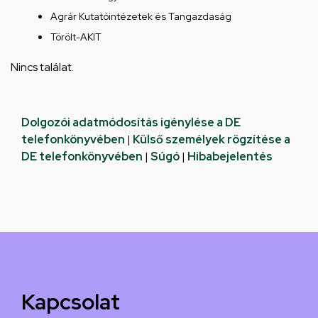
Agrár Kutatóintézetek és Tangazdaság
Törölt-AKIT
Nincs találat.
Dolgozói adatmódosítás igénylése a DE
telefonkönyvében
|
Külső személyek rögzítése a
DE telefonkönyvében
|
Súgó
|
Hibabejelentés
Kapcsolat