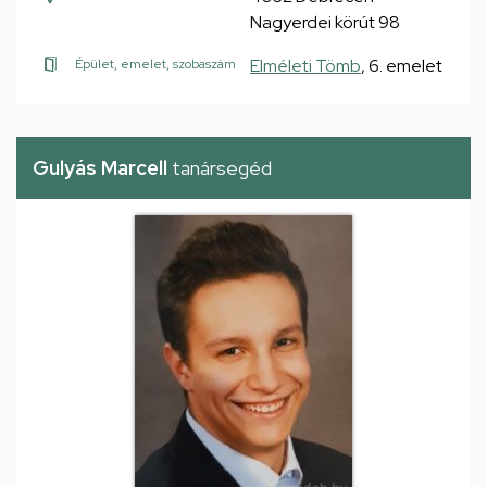
Nagyerdei körút 98
Elméleti Tömb
, 6. emelet
Épület, emelet, szobaszám
Gulyás Marcell
tanársegéd