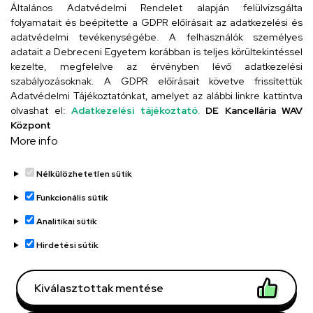
Általános Adatvédelmi Rendelet alapján felülvizsgálta
folyamatait és beépítette a GDPR előírásait az adatkezelési és
adatvédelmi tevékenységébe. A felhasználók személyes
adatait a Debreceni Egyetem korábban is teljes körültekintéssel
Szervezeti telefonkönyv
kezelte, megfelelve az érvényben lévő adatkezelési
szabályozásoknak. A GDPR előírásait követve frissítettük
Adatvédelmi Tájékoztatónkat, amelyet az alábbi linkre kattintva
olvashat el:
Adatkezelési tájékoztató.
DE Kancellária WAV
UD telefonkönyv
Központ
More info
Nélkülözhetetlen sütik
Funkcionális sütik
Analitikai sütik
Adatvédelem
Adatvédelem
Hirdetési sütik
Régi oldal
Kiválasztottak mentése
Technikai információk