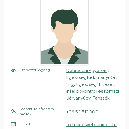
Debreceni Egyetem,
Szervezeti egység
Egészségtudományi Kar,
"Egy Egészség" Intézet,
Infekciókontroll és Kórházi
Járványügyi Tanszék
Központi telefonszám,
+36 52 512 900
mellék
toth.akos@etk.unideb.hu
E-mail