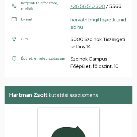
Központi telefonszám,
+36 56 510 300
/ 5566
mellék
horvath.brigitta@etk.unid
E-mail
eb.hu
5000 Szolnok Tiszaligeti
Cím
sétány 14
Szolnok Campus
Épület, emelet, szobaszám
Főépület, földszint, 10
Hartman Zsolt
kutatási asszisztens