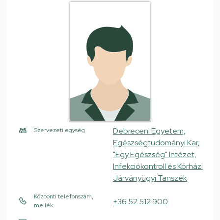
Debreceni Egyetem,
Szervezeti egység
Egészségtudományi Kar,
"Egy Egészség" Intézet,
Infekciókontroll és Kórházi
Járványügyi Tanszék
Központi telefonszám,
+36 52 512 900
mellék