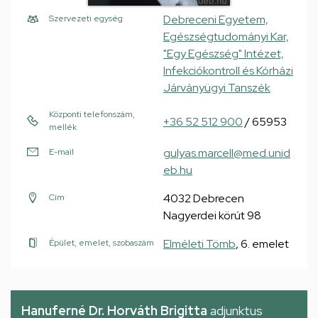
Debreceni Egyetem,
Szervezeti egység
Egészségtudományi Kar,
"Egy Egészség" Intézet,
Infekciókontroll és Kórházi
Járványügyi Tanszék
Központi telefonszám,
+36 52 512 900
/ 65953
mellék
gulyas.marcell@med.unid
E-mail
eb.hu
4032 Debrecen
Cím
Nagyerdei körút 98
Elméleti Tömb
, 6. emelet
Épület, emelet, szobaszám
Hanuferné Dr. Horváth Brigitta
adjunktus