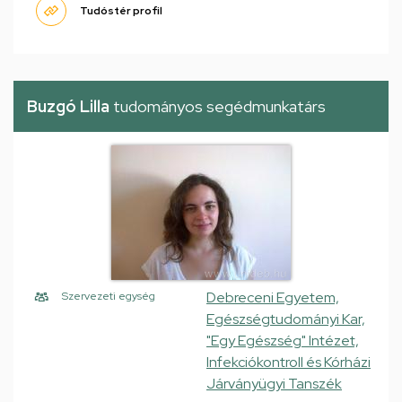
Tudóstér profil
Buzgó Lilla
tudományos segédmunkatárs
Debreceni Egyetem,
Szervezeti egység
Egészségtudományi Kar,
"Egy Egészség" Intézet,
Infekciókontroll és Kórházi
Járványügyi Tanszék