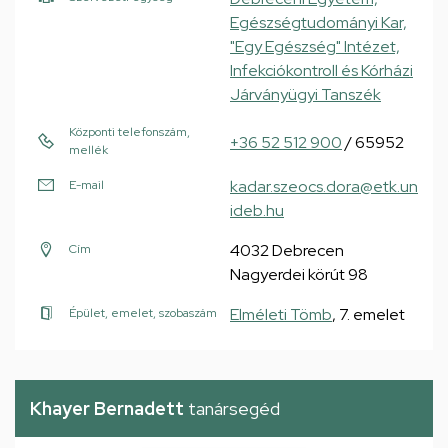
Egészségtudományi Kar,
"Egy Egészség" Intézet,
Infekciókontroll és Kórházi
Járványügyi Tanszék
Központi telefonszám,
+36 52 512 900
/ 65952
mellék
kadar.szeocs.dora@etk.un
E-mail
ideb.hu
4032 Debrecen
Cím
Nagyerdei körút 98
Elméleti Tömb
, 7. emelet
Épület, emelet, szobaszám
Khayer Bernadett
tanársegéd