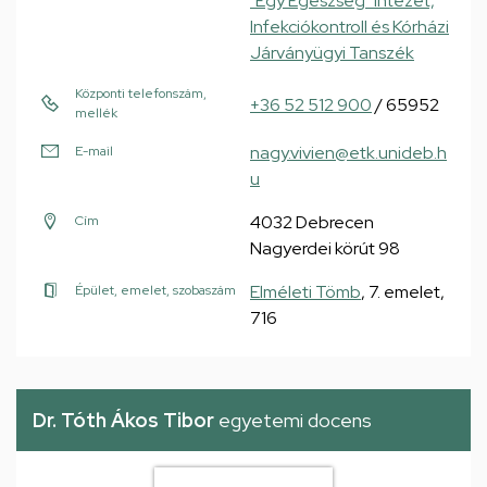
"Egy Egészség" Intézet,
Infekciókontroll és Kórházi
Járványügyi Tanszék
Központi telefonszám,
+36 52 512 900
/ 65952
mellék
nagy.vivien@etk.unideb.h
E-mail
u
4032 Debrecen
Cím
Nagyerdei körút 98
Elméleti Tömb
, 7. emelet,
Épület, emelet, szobaszám
716
Dr. Tóth Ákos Tibor
egyetemi docens