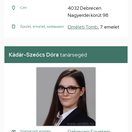
4032 Debrecen
Cím
Nagyerdei körút 98
Elméleti Tömb
, 7. emelet
Épület, emelet, szobaszám
Kádár-Szeőcs Dóra
tanársegéd
Debreceni Egyetem,
Szervezeti egység