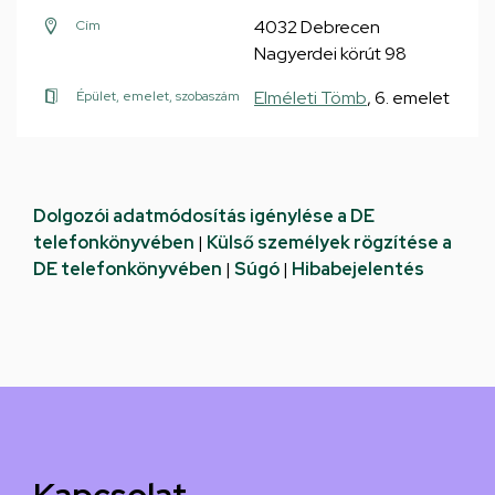
4032 Debrecen
Cím
Nagyerdei körút 98
Elméleti Tömb
, 6. emelet
Épület, emelet, szobaszám
Dolgozói adatmódosítás igénylése a DE
telefonkönyvében
|
Külső személyek rögzítése a
DE telefonkönyvében
|
Súgó
|
Hibabejelentés