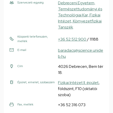
Debreceni Egyetem,
Szervezeti egység
Természettudományi és
Technológiai Kar, Fizikai
Intézet, Környezetfizikai
Tanszék
Központi telefonszám,
+36 52 512 900
/ 11188
mellék
baradacs@science.unide
E-mail
b.hu
4026 Debrecen, Bem tér
Cím
18.
Fizikai Intézet II. épület
,
Épület, emelet, szobaszám
földszint, F10 (oktatói
szoba)
+36 52 316 073
Fax, mellék