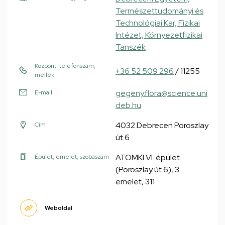
Természettudományi és
Technológiai Kar, Fizikai
Intézet, Környezetfizikai
Tanszék
Központi telefonszám,
+36 52 509 296
/ 11255
mellék
gegeny.flora@science.uni
E-mail
deb.hu
4032 Debrecen Poroszlay
Cím
út 6
ATOMKI VI. épület
Épület, emelet, szobaszám
(Poroszlay út 6), 3.
emelet, 311
Weboldal