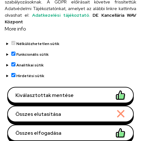
szabályozásoknak. A GDPR előírásait követve frissítettük
Adatvédelmi Tájékoztatónkat, amelyet az alábbi linkre kattintva
olvashat el:
Adatkezelési tájékoztató.
DE Kancellária WAV
UD telefonkönyv
Központ
More info
Nélkülözhetetlen sütik
Funkcionális sütik
Analitikai sütik
Adatvédelem
Adatvédelem
Hirdetési sütik
Régi oldal
Kiválasztottak mentése
Technikai információk
Összes elutasítása
Copyright © 2026 Unideb
Összes elfogadása