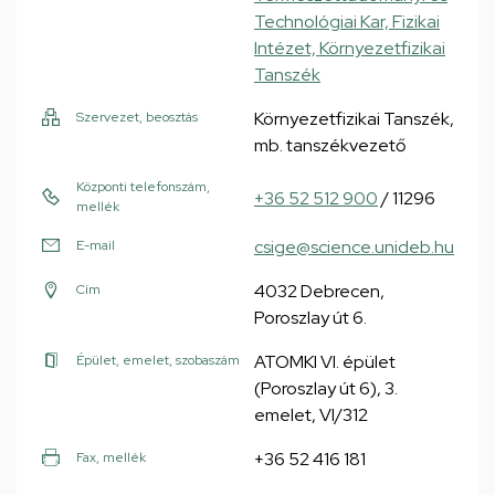
Technológiai Kar, Fizikai
Intézet, Környezetfizikai
Tanszék
Környezetfizikai Tanszék,
Szervezet, beosztás
mb. tanszékvezető
Központi telefonszám,
+36 52 512 900
/ 11296
mellék
csige@science.unideb.hu
E-mail
4032 Debrecen,
Cím
Poroszlay út 6.
ATOMKI VI. épület
Épület, emelet, szobaszám
(Poroszlay út 6), 3.
emelet, VI/312
+36 52 416 181
Fax, mellék