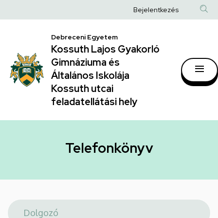
Telefonkönyv
Ugrás
Anonim
Bejelentkezés
a
|
Felhasználói
tartalomra
Kossuth
Debreceni Egyetem
fiók
Kossuth Lajos Gyakorló
Lajos
menüje
Gimnáziuma és
Gyakorló
Általános Iskolája
Gimnáziuma
Kossuth utcai
feladatellátási hely
és
Általános
Iskolája
Telefonkönyv
Kossuth
utcai
feladatellátási
hely