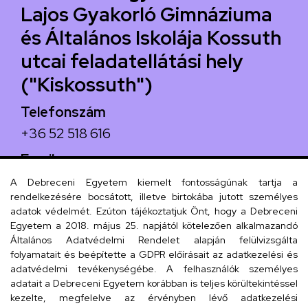
Lajos Gyakorló Gimnáziuma
és Általános Iskolája Kossuth
utcai feladatellátási hely
("Kiskossuth")
Telefonszám
+36 52 518 616
Email
iskola@kossuth-alt.unideb.hu
A Debreceni Egyetem kiemelt fontosságúnak tartja a
rendelkezésére bocsátott, illetve birtokába jutott személyes
Cím
adatok védelmét. Ezúton tájékoztatjuk Önt, hogy a Debreceni
Egyetem a 2018. május 25. napjától kötelezően alkalmazandó
4024 Debrecen, Kossuth utca 33.
Általános Adatvédelmi Rendelet alapján felülvizsgálta
folyamatait és beépítette a GDPR előírásait az adatkezelési és
adatvédelmi tevékenységébe. A felhasználók személyes
adatait a Debreceni Egyetem korábban is teljes körültekintéssel
Szervezeti telefonkönyv
kezelte, megfelelve az érvényben lévő adatkezelési