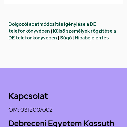
Dolgozói adatmódosítás igénylése a DE
telefonkönyvében
|
Külső személyek rögzítése a
DE telefonkönyvében
|
Súgó
|
Hibabejelentés
Kapcsolat
OM: 031200/002
Debreceni Egyetem Kossuth