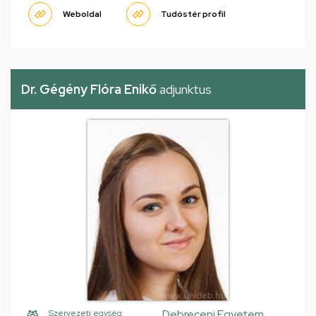
Weboldal
Tudóstér profil
Dr. Gégény Flóra Enikő
adjunktus
Debreceni Egyetem,
Szervezeti egység