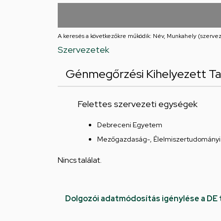
utcai
feladatellátási
A keresés a következőkre működik: Név, Munkahely (szervez
hely
Szervezetek
Génmegőrzési Kihelyezett T
Felettes szervezeti egységek
Debreceni Egyetem
Mezőgazdaság-, Élelmiszertudományi 
Nincs találat.
Dolgozói adatmódosítás igénylése a DE