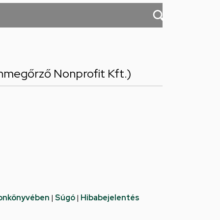
megőrző Nonprofit Kft.)
fonkönyvében
|
Súgó
|
Hibabejelentés