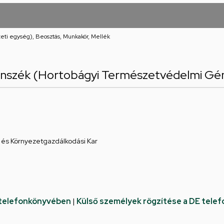
eti egység), Beosztás, Munkakör, Mellék
anszék (Hortobágyi Természetvédelmi Gén
és Környezetgazdálkodási Kar
 telefonkönyvében
|
Külső személyek rögzítése a DE tele