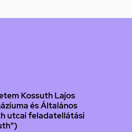
etem Kossuth Lajos
áziuma és Általános
h utcai feladatellátási
uth")