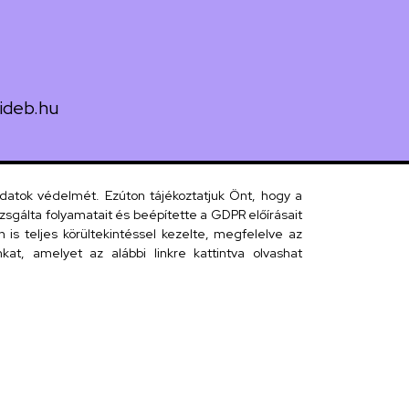
ideb.hu
uth utca 33.
adatok védelmét. Ezúton tájékoztatjuk Önt, hogy a
sgálta folyamatait és beépítette a GDPR előírásait
s teljes körültekintéssel kezelte, megfelelve az
 telefonkönyv
at, amelyet az alábbi linkre kattintva olvashat
efonkönyv