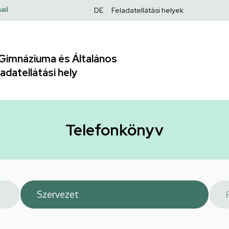
Felső
ail
DE
Feladatellátási helyek
navigáció
Gimnáziuma és Általános
adatellátási hely
Telefonkönyv