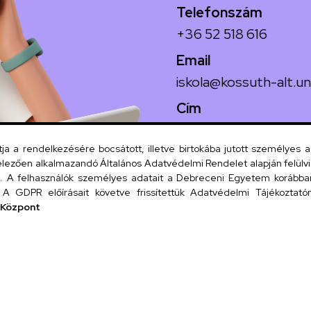
Telefonszám
+36 52 518 616
Email
iskola@kossuth-alt.un
Cím
4024 Debrecen, Koss
 a rendelkezésére bocsátott, illetve birtokába jutott személyes 
lezően alkalmazandó Általános Adatvédelmi Rendelet alapján felülviz
A felhasználók személyes adatait a Debreceni Egyetem korábban i
Szervezeti
A GDPR előírásait követve frissítettük Adatvédelmi Tájékoztatónk
 Központ
UD tel