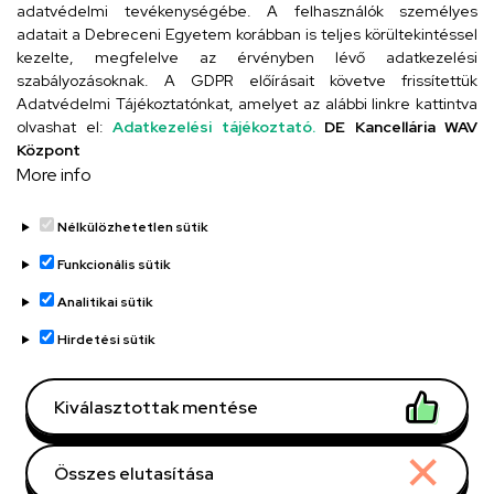
adatvédelmi tevékenységébe. A felhasználók személyes
adatait a Debreceni Egyetem korábban is teljes körültekintéssel
Szervezeti telefonkönyv
kezelte, megfelelve az érvényben lévő adatkezelési
szabályozásoknak. A GDPR előírásait követve frissítettük
Adatvédelmi Tájékoztatónkat, amelyet az alábbi linkre kattintva
olvashat el:
Adatkezelési tájékoztató.
DE Kancellária WAV
UD telefonkönyv
Központ
More info
Nélkülözhetetlen sütik
Funkcionális sütik
Analitikai sütik
Adatvédelem
Adatvédelem
Hirdetési sütik
Régi oldal
Kiválasztottak mentése
Technikai információk
Összes elutasítása