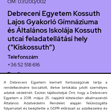
OM: 031200/002
Debreceni Egyetem Kossuth
Lajos Gyakorló Gimnáziuma
és Általános Iskolája Kossuth
utcai feladatellátási hely
("Kiskossuth")
Telefonszám
+36 52 518 616
Email
iskola@kossuth-alt.unideb.hu
A Debreceni Egyetem kiemelt fontosságúnak tartja a
rendelkezésére bocsátott, illetve birtokába jutott személyes
Cím
adatok védelmét. Ezúton tájékoztatjuk Önt, hogy a Debreceni
Egyetem a 2018. május 25. napjától kötelezően alkalmazandó
4024 Debrecen, Kossuth utca 33.
Általános Adatvédelmi Rendelet alapján felülvizsgálta
folyamatait és beépítette a GDPR előírásait az adatkezelési és