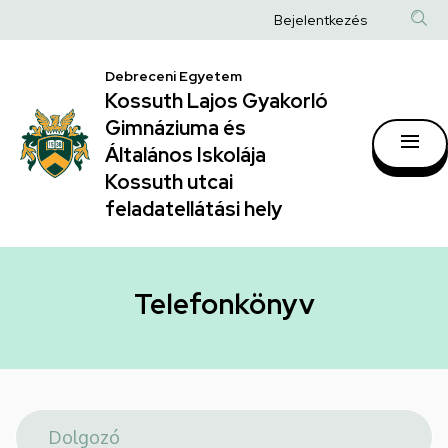
Telefonkönyv
Ugrás
Anonim
Bejelentkezés
a
|
Felhasználói
tartalomra
Kossuth
Debreceni Egyetem
fiók
Kossuth Lajos Gyakorló
Lajos
menüje
Gimnáziuma és
Gyakorló
Általános Iskolája
Gimnáziuma
Kossuth utcai
feladatellátási hely
és
Általános
Iskolája
Telefonkönyv
Kossuth
utcai
feladatellátási
hely