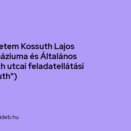
etem Kossuth Lajos
áziuma és Általános
h utcai feladatellátási
uth")
ideb.hu