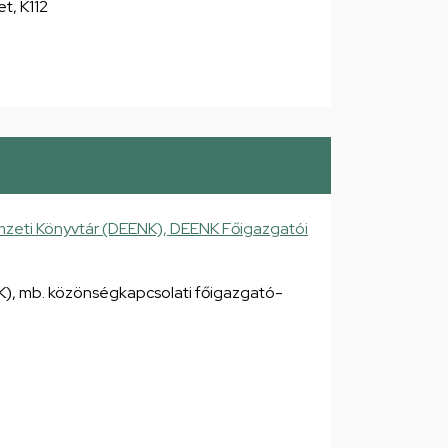
et, K112
zeti Könyvtár (DEENK), DEENK Főigazgatói
), mb. közönségkapcsolati főigazgató-