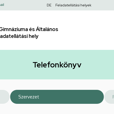
Felső
ail
DE
Feladatellátási helyek
navigáció
Gimnáziuma és Általános
adatellátási hely
Telefonkönyv