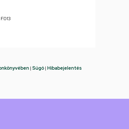
, F.013
fonkönyvében
|
Súgó
|
Hibabejelentés