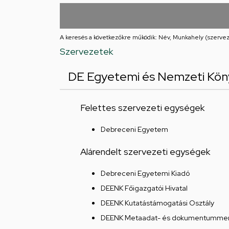
utcai
feladatellátási
A keresés a következőkre működik: Név, Munkahely (szervez
hely
Szervezetek
DE Egyetemi és Nemzeti Kön
Felettes szervezeti egységek
Debreceni Egyetem
Alárendelt szervezeti egységek
Debreceni Egyetemi Kiadó
DEENK Főigazgatói Hivatal
DEENK Kutatástámogatási Osztály
DEENK Metaadat- és dokumentummen