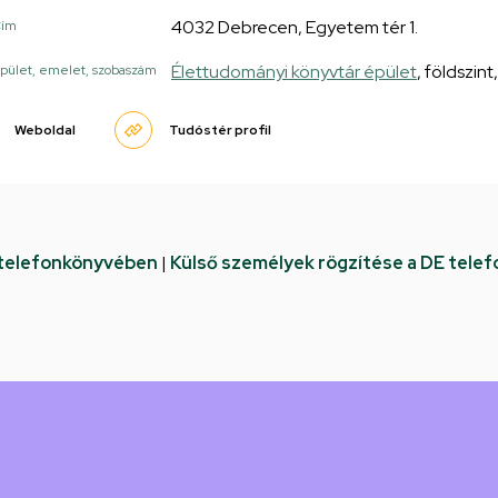
4032 Debrecen, Egyetem tér 1.
Cím
Élettudományi könyvtár épület
, földszint
pület, emelet, szobaszám
Weboldal
Tudóstér profil
 telefonkönyvében
|
Külső személyek rögzítése a DE tele