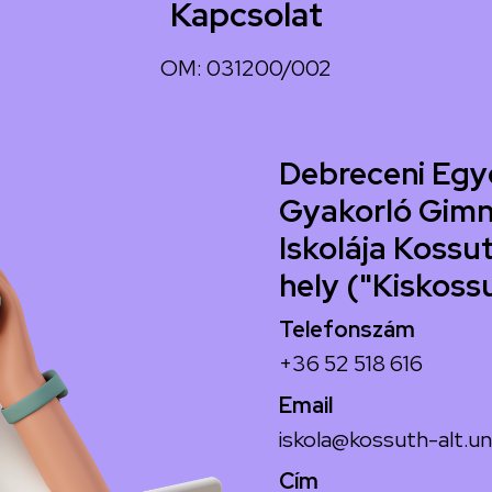
Kapcsolat
OM: 031200/002
Debreceni Egy
Gyakorló Gimn
Iskolája Kossut
hely ("Kiskoss
Telefonszám
+36 52 518 616
Email
iskola@kossuth-alt.un
Cím