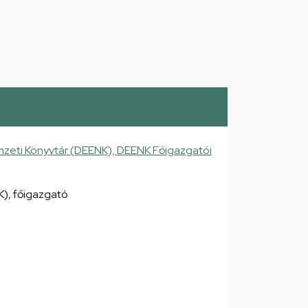
zeti Könyvtár (DEENK), DEENK Főigazgatói
), főigazgató