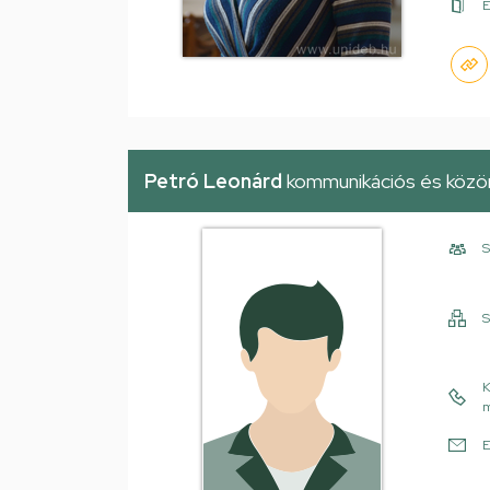
É
Petró Leonárd
kommunikációs és közön
S
S
K
m
E