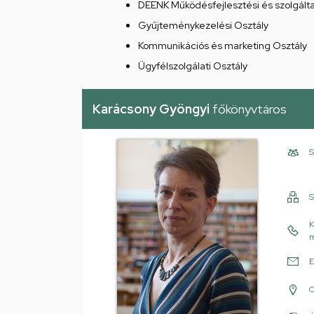
DEENK Működésfejlesztési és szolgált
Gyűjteménykezelési Osztály
Kommunikációs és marketing Osztály
Ügyfélszolgálati Osztály
Karácsony Gyöngyi
főkönyvtáros
S
S
K
m
E