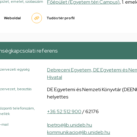
Főépület (Egyetem téri Campus)
, 1. emel
pület, emelet, szobaszám
Weboldal
Tudóstér profil
ségkapcsolati referens
Debreceni Egyetem, DE Egyetemi és Nem
zervezeti egység
Hivatal
DE Egyetemi és Nemzeti Könyvtár (DEENK
zervezet, beosztás
helyettes
özponti telefonszám,
+36 52 512 900
/ 62176
ellék
lpetro@lib.unideb.hu
-mail
kommunikacio@lib.unideb.hu