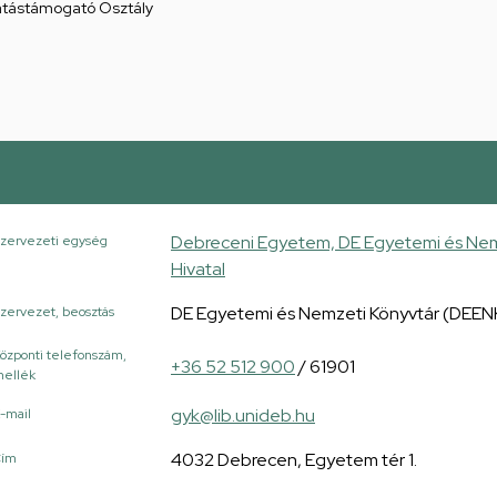
atástámogató Osztály
Debreceni Egyetem, DE Egyetemi és Nem
zervezeti egység
Hivatal
DE Egyetemi és Nemzeti Könyvtár (DEENK
zervezet, beosztás
özponti telefonszám,
+36 52 512 900
/ 61901
ellék
gyk@lib.unideb.hu
-mail
4032 Debrecen, Egyetem tér 1.
Cím