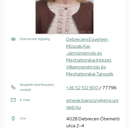
Debreceni Egyetem,
Szervezeti egység
Műszaki Kar,
Járműmérnöki és
Mechatronikai Intézet,
Villamosmérnöki és
Mechatronikai Tanszék
Központi telefonszám,
+36 52 512 900
/ 77796
mellék
emese.banoczy@eng.uni
E-mail
deb.hu
4028 Debrecen Ótemető
Cím
utca 2-4