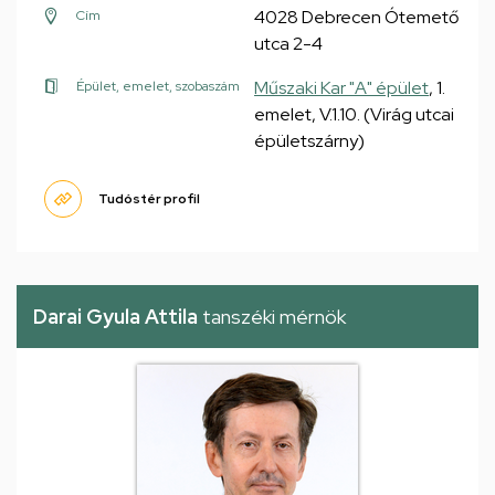
4028 Debrecen Ótemető
Cím
utca 2-4
Műszaki Kar "A" épület
, 1.
Épület, emelet, szobaszám
emelet, V.1.10. (Virág utcai
épületszárny)
Tudóstér profil
Darai Gyula Attila
tanszéki mérnök