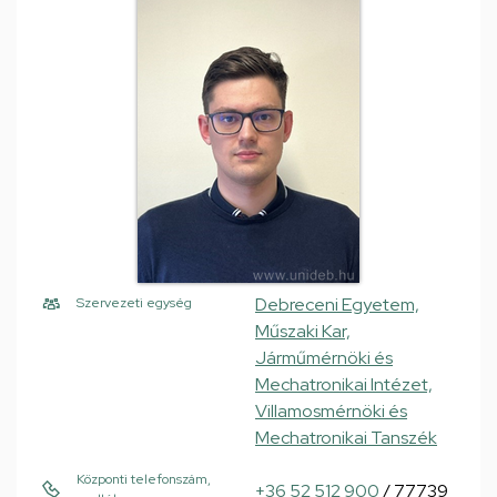
Debreceni Egyetem,
Szervezeti egység
Műszaki Kar,
Járműmérnöki és
Mechatronikai Intézet,
Villamosmérnöki és
Mechatronikai Tanszék
Központi telefonszám,
+36 52 512 900
/ 77739