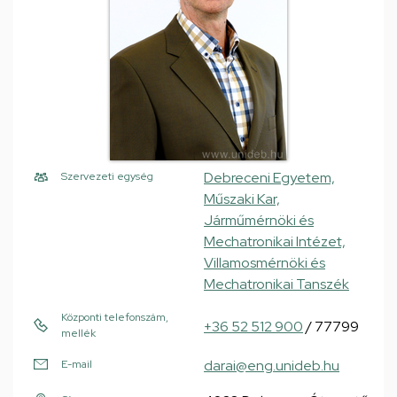
Debreceni Egyetem,
Szervezeti egység
Műszaki Kar,
Járműmérnöki és
Mechatronikai Intézet,
Villamosmérnöki és
Mechatronikai Tanszék
Központi telefonszám,
+36 52 512 900
/ 77799
mellék
darai@eng.unideb.hu
E-mail