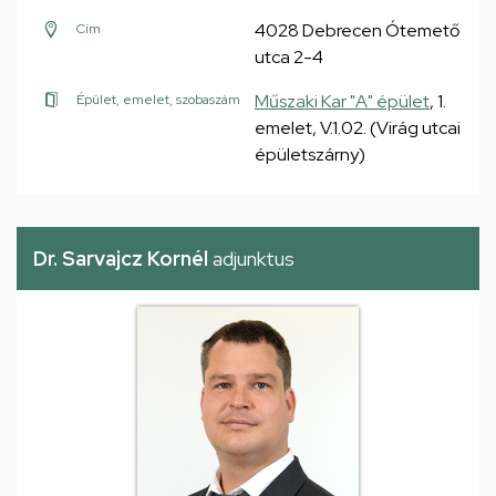
4028 Debrecen Ótemető
Cím
utca 2-4
Műszaki Kar "A" épület
, 1.
Épület, emelet, szobaszám
emelet, V.1.02. (Virág utcai
épületszárny)
Dr. Sarvajcz Kornél
adjunktus