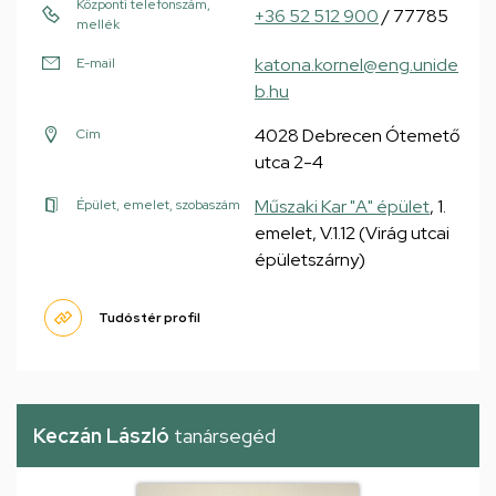
Központi telefonszám,
+36 52 512 900
/ 77785
mellék
katona.kornel@eng.unide
E-mail
b.hu
4028 Debrecen Ótemető
Cím
utca 2-4
Műszaki Kar "A" épület
, 1.
Épület, emelet, szobaszám
emelet, V.1.12 (Virág utcai
épületszárny)
Tudóstér profil
Keczán László
tanársegéd