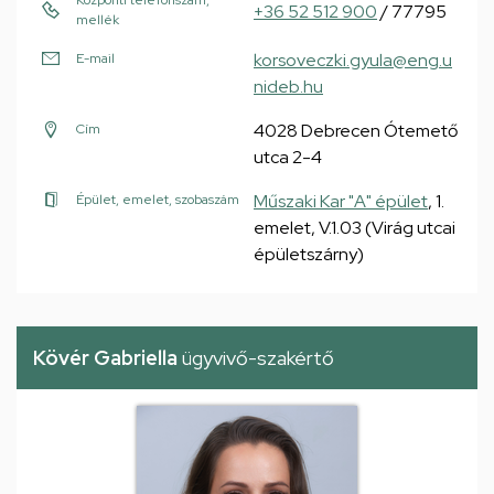
Központi telefonszám,
+36 52 512 900
/ 77795
mellék
korsoveczki.gyula@eng.u
E-mail
nideb.hu
4028 Debrecen Ótemető
Cím
utca 2-4
Műszaki Kar "A" épület
, 1.
Épület, emelet, szobaszám
emelet, V.1.03 (Virág utcai
épületszárny)
Kövér Gabriella
ügyvivő-szakértő