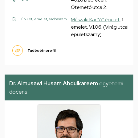
Ótemető utca 2.
Műszaki Kar "A" épület
, 1.
Épület, emelet, szobaszám
emelet, V.1.06. (Virág utcai
épületszárny)
Tudóstér profil
Dr. Almusawi Husam Abdulkareem
egyetemi
docens