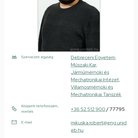
Debreceni Egyetem,
Szervezeti egység
Műszaki Kar,
Járműmérnöki és
Mechatronikai Intézet,
Villamosmérnöki és
Mechatronikai Tanszék
Központi telefonszám,
+36 52 512 900
/ 77795
mellék
mikuska.robert@eng.unid
E-mail
eb.hu