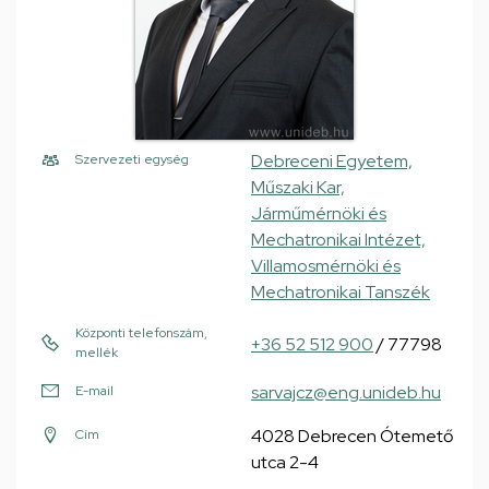
Debreceni Egyetem,
Szervezeti egység
Műszaki Kar,
Járműmérnöki és
Mechatronikai Intézet,
Villamosmérnöki és
Mechatronikai Tanszék
Központi telefonszám,
+36 52 512 900
/ 77798
mellék
sarvajcz@eng.unideb.hu
E-mail
4028 Debrecen Ótemető
Cím
utca 2-4