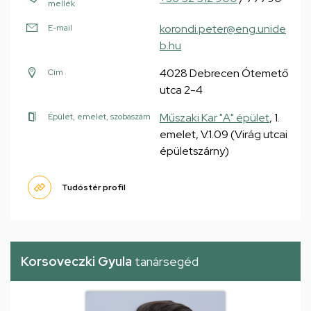
mellék
korondi.peter@eng.unide
E-mail
b.hu
4028 Debrecen Ótemető
Cím
utca 2-4
Műszaki Kar "A" épület
, 1.
Épület, emelet, szobaszám
emelet, V.1.09 (Virág utcai
épületszárny)
Tudóstér profil
Korsoveczki Gyula
tanársegéd