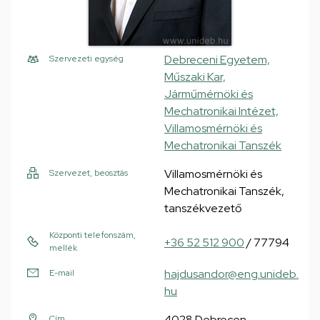
Debreceni Egyetem,
Szervezeti egység
Műszaki Kar,
Járműmérnöki és
Mechatronikai Intézet,
Villamosmérnöki és
Mechatronikai Tanszék
Villamosmérnöki és
Szervezet, beosztás
Mechatronikai Tanszék,
tanszékvezető
Központi telefonszám,
+36 52 512 900
/ 77794
mellék
hajdusandor@eng.unideb.
E-mail
hu
4028 Debrecen,
Cím