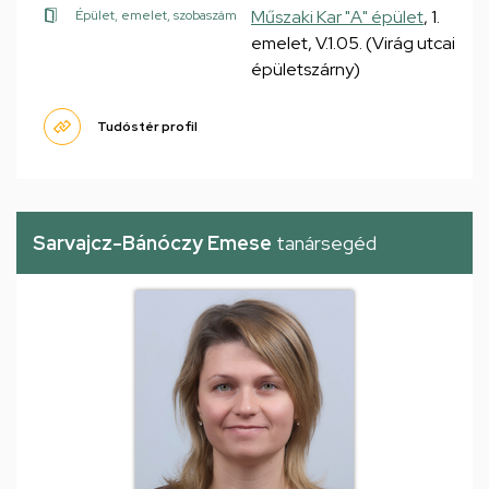
Műszaki Kar "A" épület
, 1.
Épület, emelet, szobaszám
emelet, V.1.05. (Virág utcai
épületszárny)
Tudóstér profil
Sarvajcz-Bánóczy Emese
tanársegéd