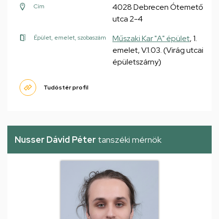
4028 Debrecen Ótemető
Cím
utca 2-4
Műszaki Kar "A" épület
, 1.
Épület, emelet, szobaszám
emelet, V.1.03. (Virág utcai
épületszárny)
Tudóstér profil
Nusser Dávid Péter
tanszéki mérnök