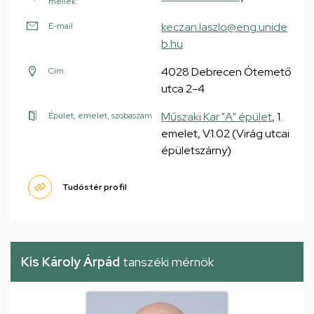
mellék
keczan.laszlo@eng.unide
E-mail
b.hu
4028 Debrecen Ótemető
Cím
utca 2-4
Műszaki Kar "A" épület
, 1.
Épület, emelet, szobaszám
emelet, V.1.02 (Virág utcai
épületszárny)
Tudóstér profil
Kis Károly Árpád
tanszéki mérnök