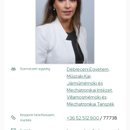
Debreceni Egyetem,
Szervezeti egység
Műszaki Kar,
Járműmérnöki és
Mechatronikai Intézet,
Villamosmérnöki és
Mechatronikai Tanszék
Központi telefonszám,
+36 52 512 900
/ 77738
mellék