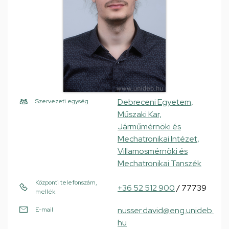
Debreceni Egyetem,
Szervezeti egység
Műszaki Kar,
Járműmérnöki és
Mechatronikai Intézet,
Villamosmérnöki és
Mechatronikai Tanszék
Központi telefonszám,
+36 52 512 900
/ 77739
mellék
nusser.david@eng.unideb.
E-mail
hu