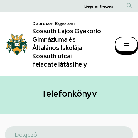
Telefonkönyv
Ugrás
Anonim
Bejelentkezés
a
|
Felhasználói
tartalomra
Kossuth
Debreceni Egyetem
fiók
Kossuth Lajos Gyakorló
Lajos
menüje
Gimnáziuma és
Gyakorló
Általános Iskolája
Gimnáziuma
Kossuth utcai
feladatellátási hely
és
Általános
Iskolája
Telefonkönyv
Kossuth
utcai
feladatellátási
hely