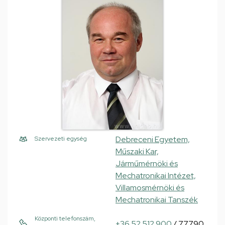
Debreceni Egyetem,
Szervezeti egység
Műszaki Kar,
Járműmérnöki és
Mechatronikai Intézet,
Villamosmérnöki és
Mechatronikai Tanszék
Központi telefonszám,
+36 52 512 900
/ 77790