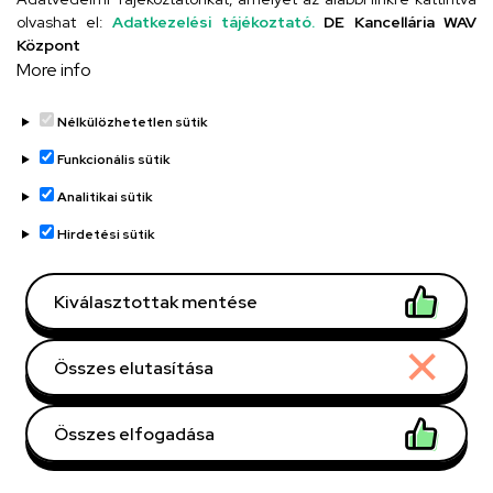
olvashat el:
Adatkezelési tájékoztató.
DE Kancellária WAV
Központ
More info
Nélkülözhetetlen sütik
Funkcionális sütik
Debreceni Egyetem,
Szervezeti egység
Műszaki Kar,
Analitikai sütik
Járműmérnöki és
Hirdetési sütik
Mechatronikai Intézet,
Villamosmérnöki és
Mechatronikai Tanszék
Kiválasztottak mentése
Központi telefonszám,
+36 52 512 900
/ 77785
mellék
Összes elutasítása
szilagyi.peter@eng.unide
E-mail
b.hu
Összes elfogadása
4028 Debrecen Ótemető
Cím
Withdraw consent