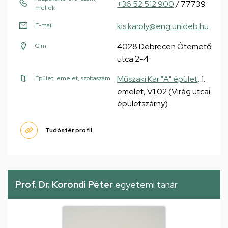
+36 52 512 900
/ 77739
mellék
kis.karoly@eng.unideb.hu
E-mail
4028 Debrecen Ótemető
Cím
utca 2-4
Műszaki Kar "A" épület
, 1.
Épület, emelet, szobaszám
emelet, V.1.02 (Virág utcai
épületszárny)
Tudóstér profil
Prof. Dr. Korondi Péter
egyetemi tanár