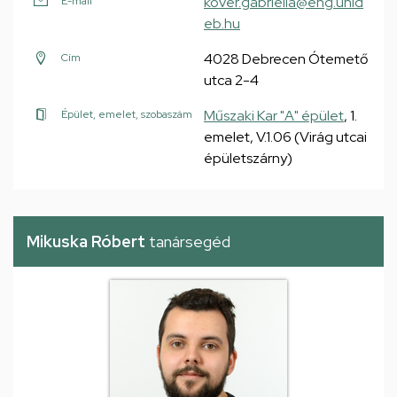
kover.gabriella@eng.unid
E-mail
eb.hu
4028 Debrecen Ótemető
Cím
utca 2-4
Műszaki Kar "A" épület
, 1.
Épület, emelet, szobaszám
emelet, V.1.06 (Virág utcai
épületszárny)
Mikuska Róbert
tanársegéd