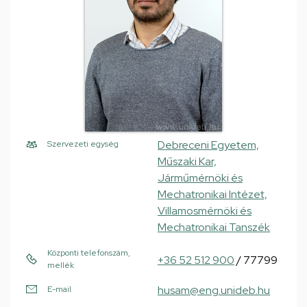
Debreceni Egyetem,
Szervezeti egység
Műszaki Kar,
Járműmérnöki és
Mechatronikai Intézet,
Villamosmérnöki és
Mechatronikai Tanszék
Központi telefonszám,
+36 52 512 900
/ 77799
mellék
husam@eng.unideb.hu
E-mail