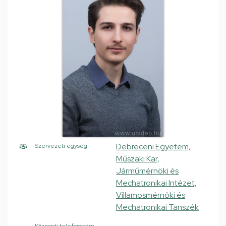
Debreceni Egyetem,
Szervezeti egység
Műszaki Kar,
Járműmérnöki és
Mechatronikai Intézet,
Villamosmérnöki és
Mechatronikai Tanszék