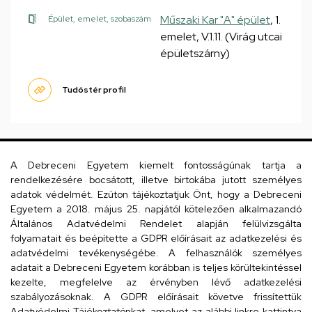
Műszaki Kar "A" épület
, 1.
Épület, emelet, szobaszám
emelet, V.1.11. (Virág utcai
épületszárny)
Tudóstér profil
Szilágyi Péter
tanársegéd
A Debreceni Egyetem kiemelt fontosságúnak tartja a
rendelkezésére bocsátott, illetve birtokába jutott személyes
adatok védelmét. Ezúton tájékoztatjuk Önt, hogy a Debreceni
Egyetem a 2018. május 25. napjától kötelezően alkalmazandó
Általános Adatvédelmi Rendelet alapján felülvizsgálta
folyamatait és beépítette a GDPR előírásait az adatkezelési és
adatvédelmi tevékenységébe. A felhasználók személyes
adatait a Debreceni Egyetem korábban is teljes körültekintéssel
kezelte, megfelelve az érvényben lévő adatkezelési
szabályozásoknak. A GDPR előírásait követve frissítettük
Adatvédelmi Tájékoztatónkat, amelyet az alábbi linkre kattintva