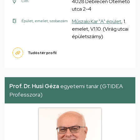
4028 Debrecen Ótemető
Cím
utca 2-4
Műszaki Kar "A" épület
, 1.
Épület, emelet, szobaszám
emelet, V.1.10. (Virág utcai
épületszárny)
Tudóstér profil
Prof. Dr. Husi Géza
egyetemi tanár (GTIDEA
Professzora)