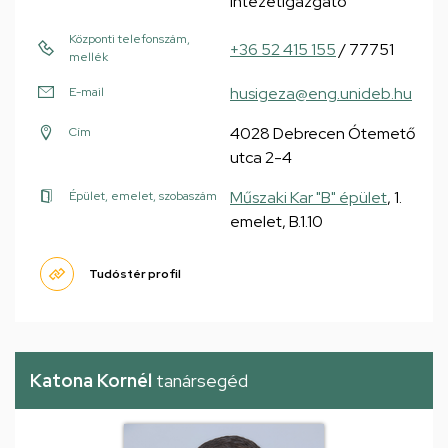
intézetigazgató
Központi telefonszám,
+36 52 415 155
/ 77751
mellék
husigeza@eng.unideb.hu
E-mail
4028 Debrecen Ótemető
Cím
utca 2-4
Műszaki Kar "B" épület
, 1.
Épület, emelet, szobaszám
emelet, B.1.10
Tudóstér profil
Katona Kornél
tanársegéd