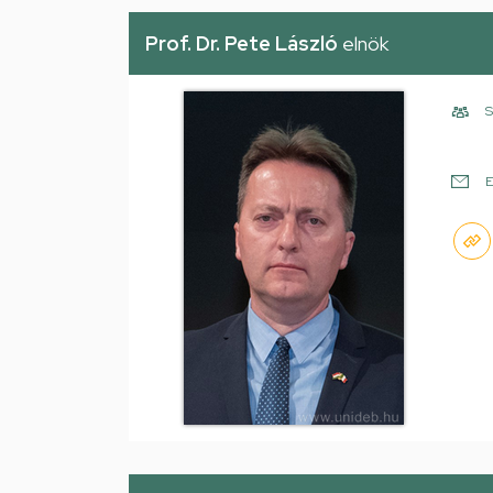
Prof. Dr. Pete László
elnök
S
E