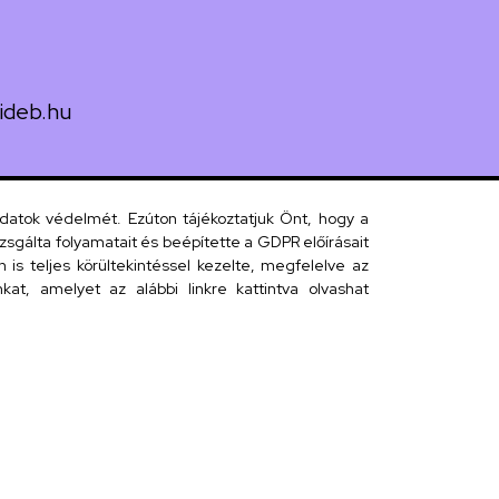
ideb.hu
uth utca 33.
adatok védelmét. Ezúton tájékoztatjuk Önt, hogy a
sgálta folyamatait és beépítette a GDPR előírásait
s teljes körültekintéssel kezelte, megfelelve az
 telefonkönyv
at, amelyet az alábbi linkre kattintva olvashat
efonkönyv