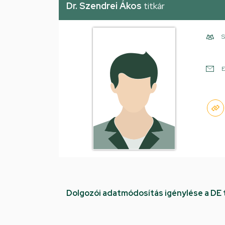
Dr. Szendrei Ákos
titkár
S
E
Dolgozói adatmódosítás igénylése a DE