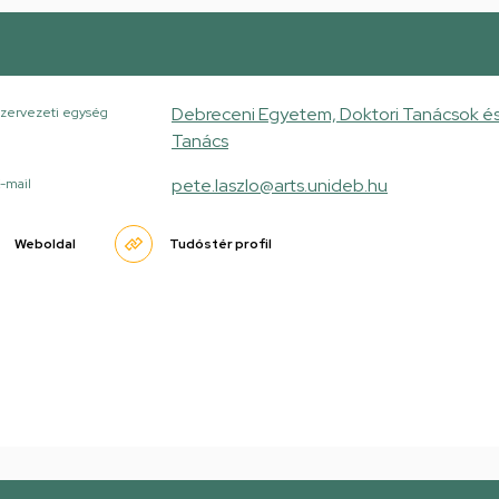
Debreceni Egyetem, Doktori Tanácsok és 
zervezeti egység
Tanács
pete.laszlo@arts.unideb.hu
-mail
Weboldal
Tudóstér profil