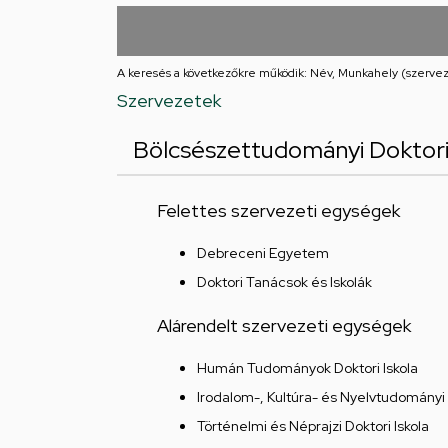
utcai
feladatellátási
A keresés a következőkre működik: Név, Munkahely (szervez
hely
Szervezetek
Bölcsészettudományi Doktori
Felettes szervezeti egységek
Debreceni Egyetem
Doktori Tanácsok és Iskolák
Alárendelt szervezeti egységek
Humán Tudományok Doktori Iskola
Irodalom-, Kultúra- és Nyelvtudományi 
Történelmi és Néprajzi Doktori Iskola