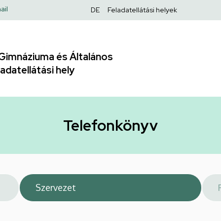
Felső
ail
DE
Feladatellátási helyek
navigáció
Gimnáziuma és Általános
adatellátási hely
Telefonkönyv