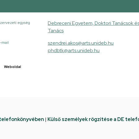
Debreceni Egyetem, Doktori Tanácsok és 
zervezeti egység
Tanács
szendrei.akos@arts.unideb.hu
-mail
phdbtk@arts.unideb.hu
Weboldal
 telefonkönyvében
|
Külső személyek rögzítése a DE tele