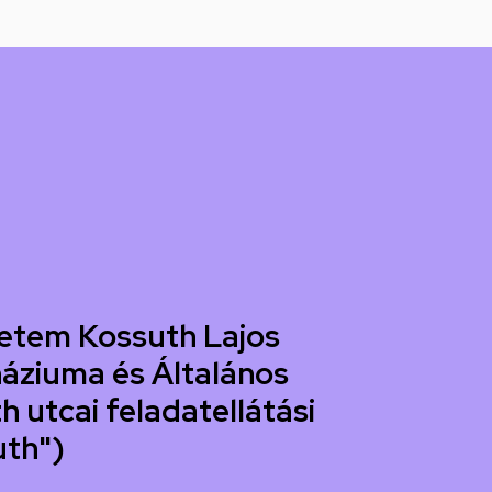
etem Kossuth Lajos
áziuma és Általános
h utcai feladatellátási
uth")