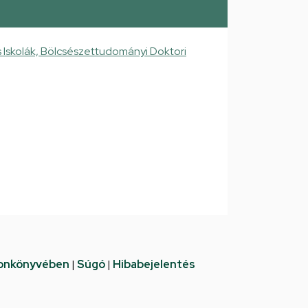
Iskolák, Bölcsészettudományi Doktori
fonkönyvében
|
Súgó
|
Hibabejelentés