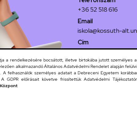
Telefonszám
+36 52 518 616
Email
iskola@kossuth-alt.un
Cím
4024 Debrecen, Koss
 a rendelkezésére bocsátott, illetve birtokába jutott személyes 
lezően alkalmazandó Általános Adatvédelmi Rendelet alapján felülviz
A felhasználók személyes adatait a Debreceni Egyetem korábban i
Szervezeti
A GDPR előírásait követve frissítettük Adatvédelmi Tájékoztatónk
 Központ
UD tel