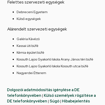
Felettes szervezeti egységek
Debreceni Egyetem
Külső egységek
Alárendelt szervezeti egységek
Galéria Kávézó
Kassai úti büfé
Kémia épület büfé
Kossuth Lajos Gyakorló Iskola Arany János téri büfé
Kossuth Lajos Gyakorló Iskola Kossuth utcai büfé
Nagyerdei Étterem
Dolgozói adatmódosítás igénylése a DE
telefonkönyvében
|
Külső személyek rögzítése a
DE telefonkönyvében
|
Súgó
|
Hibabejelentés