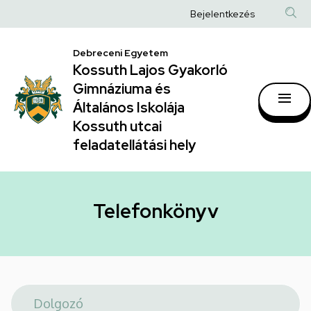
Telefonkönyv
Ugrás
Anonim
Bejelentkezés
a
|
Felhasználói
tartalomra
Kossuth
Debreceni Egyetem
fiók
Kossuth Lajos Gyakorló
Lajos
menüje
Gimnáziuma és
Gyakorló
Általános Iskolája
Gimnáziuma
Kossuth utcai
feladatellátási hely
és
Általános
Iskolája
Telefonkönyv
Kossuth
utcai
feladatellátási
hely