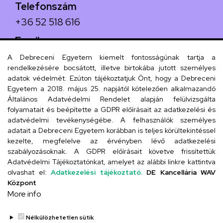
Telefonszám
+36 52 518 616
Email
iskola@kossuth-alt.unideb.hu
A Debreceni Egyetem kiemelt fontosságúnak tartja a
rendelkezésére bocsátott, illetve birtokába jutott személyes
Cím
adatok védelmét. Ezúton tájékoztatjuk Önt, hogy a Debreceni
Egyetem a 2018. május 25. napjától kötelezően alkalmazandó
4024 Debrecen, Kossuth utca 33.
Általános Adatvédelmi Rendelet alapján felülvizsgálta
folyamatait és beépítette a GDPR előírásait az adatkezelési és
adatvédelmi tevékenységébe. A felhasználók személyes
adatait a Debreceni Egyetem korábban is teljes körültekintéssel
Szervezeti telefonkönyv
kezelte, megfelelve az érvényben lévő adatkezelési
szabályozásoknak. A GDPR előírásait követve frissítettük
Adatvédelmi Tájékoztatónkat, amelyet az alábbi linkre kattintva
olvashat el:
Adatkezelési tájékoztató.
DE Kancellária WAV
UD telefonkönyv
Központ
More info
Nélkülözhetetlen sütik