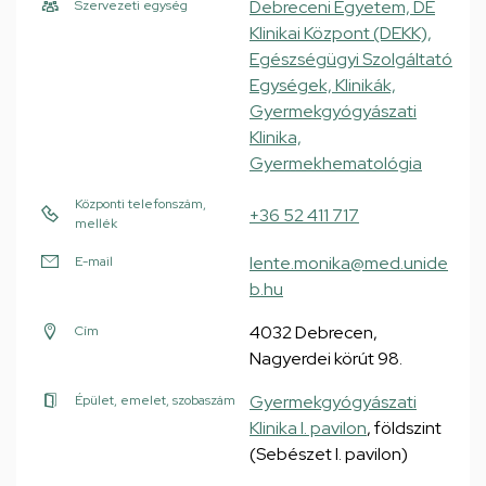
Debreceni Egyetem, DE
Szervezeti egység
Klinikai Központ (DEKK),
Egészségügyi Szolgáltató
Egységek, Klinikák,
Gyermekgyógyászati
Klinika,
Gyermekhematológia
Központi telefonszám,
+36 52 411 717
mellék
lente.monika@med.unide
E-mail
b.hu
4032 Debrecen,
Cím
Nagyerdei körút 98.
Gyermekgyógyászati
Épület, emelet, szobaszám
Klinika I. pavilon
, földszint
(Sebészet I. pavilon)