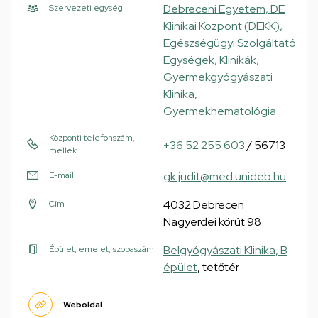
Debreceni Egyetem, DE
Szervezeti egység
Klinikai Központ (DEKK),
Egészségügyi Szolgáltató
Egységek, Klinikák,
Gyermekgyógyászati
Klinika,
Gyermekhematológia
Központi telefonszám,
+36 52 255 603
/ 56713
mellék
gk.judit@med.unideb.hu
E-mail
4032 Debrecen
Cím
Nagyerdei körút 98
Belgyógyászati Klinika, B
Épület, emelet, szobaszám
épület
, tetőtér
Weboldal