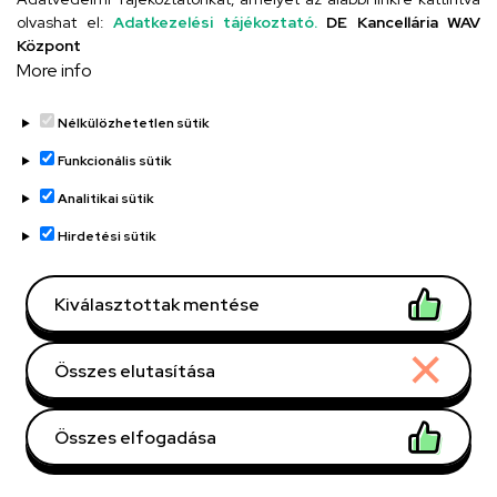
Egységek, Klinikák,
olvashat el:
Adatkezelési tájékoztató.
DE Kancellária WAV
Gyermekgyógyászati
Központ
More info
Klinika,
Gyermekhematológia
Nélkülözhetetlen sütik
Központi telefonszám,
+36 52 255 603
/ 56662
mellék
Funkcionális sütik
nemethi.csabane@med.u
E-mail
Analitikai sütik
nideb.hu
Hirdetési sütik
4032 Debrecen
Cím
Nagyerdei körút 98
Kiválasztottak mentése
Belgyógyászati Klinika, B
Épület, emelet, szobaszám
épület
, földszint
Összes elutasítása
Weboldal
Összes elfogadása
Withdraw consent