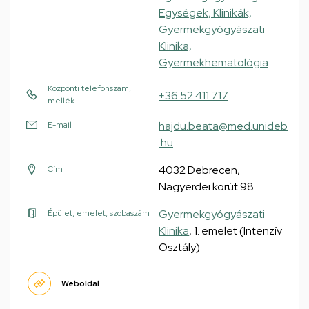
Egységek, Klinikák,
Gyermekgyógyászati
Klinika,
Gyermekhematológia
Központi telefonszám,
+36 52 411 717
mellék
hajdu.beata@med.unideb
E-mail
.hu
4032 Debrecen,
Cím
Nagyerdei körút 98.
Gyermekgyógyászati
Épület, emelet, szobaszám
Klinika
, 1. emelet (Intenzív
Osztály)
Weboldal