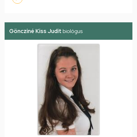
Göncziné Kiss Judit
biológus