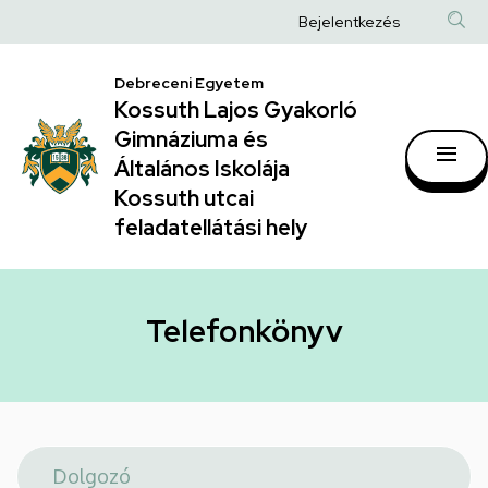
Telefonkönyv
Ugrás
Anonim
Bejelentkezés
a
|
Felhasználói
tartalomra
Kossuth
Debreceni Egyetem
fiók
Kossuth Lajos Gyakorló
Lajos
menüje
Gimnáziuma és
Gyakorló
Általános Iskolája
Gimnáziuma
Kossuth utcai
feladatellátási hely
és
Általános
Iskolája
Telefonkönyv
Kossuth
utcai
feladatellátási
hely