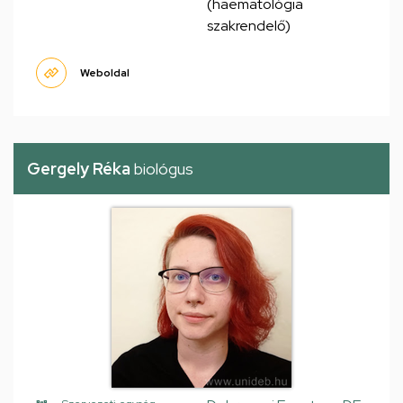
(haematológia
szakrendelő)
Weboldal
Gergely Réka
biológus