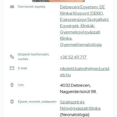
Debreceni Egyetem, DE
Szervezeti egység
Klinikai Központ (DEKK),
Egészségügyi Szolgáltató
Egységek, Klinikák,
Gyermekgyógyászati
Klinika,
Gyermekhematológia
Központi telefonszám,
+36 52 411 717
mellék
nikolett.balogh@med.unid
E-mail
eb.hu
4032 Debrecen,
Cím
Nagyerdei körút 98.
Szülészeti és
Épület, emelet, szobaszám
Nőgyógyászati Klinika
(Neonatológia)