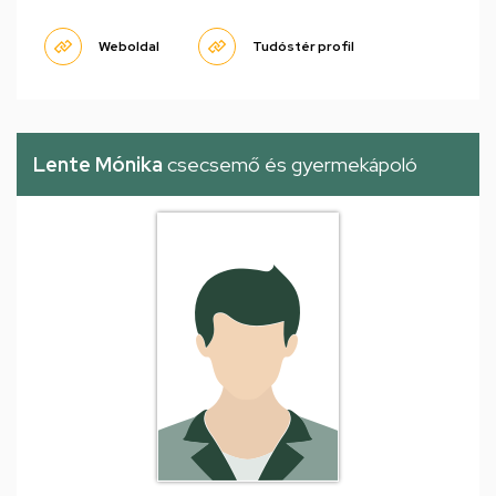
Weboldal
Tudóstér profil
Lente Mónika
csecsemő és gyermekápoló