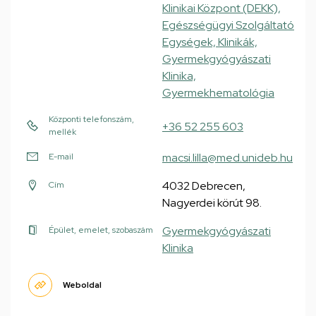
Klinikai Központ (DEKK),
Egészségügyi Szolgáltató
Egységek, Klinikák,
Gyermekgyógyászati
Klinika,
Gyermekhematológia
Központi telefonszám,
+36 52 255 603
mellék
macsi.lilla@med.unideb.hu
E-mail
4032 Debrecen,
Cím
Nagyerdei körút 98.
Gyermekgyógyászati
Épület, emelet, szobaszám
Klinika
Weboldal