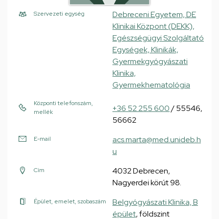
Debreceni Egyetem, DE
Szervezeti egység
Klinikai Központ (DEKK),
Egészségügyi Szolgáltató
Egységek, Klinikák,
Gyermekgyógyászati
Klinika,
Gyermekhematológia
Központi telefonszám,
+36 52 255 600
/ 55546,
mellék
56662
acs.marta@med.unideb.h
E-mail
u
4032 Debrecen,
Cím
Nagyerdei körút 98.
Belgyógyászati Klinika, B
Épület, emelet, szobaszám
épület
, földszint