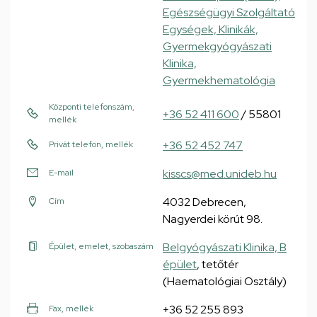
Egészségügyi Szolgáltató
Egységek, Klinikák,
Gyermekgyógyászati
Klinika,
Gyermekhematológia
Központi telefonszám,
+36 52 411 600
/ 55801
mellék
+36 52 452 747
Privát telefon, mellék
kisscs@med.unideb.hu
E-mail
4032 Debrecen,
Cím
Nagyerdei körút 98.
Belgyógyászati Klinika, B
Épület, emelet, szobaszám
épület
, tetőtér
(Haematológiai Osztály)
+36 52 255 893
Fax, mellék