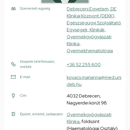
Debreceni Egyetem, DE
Szervezeti egység
Klinikai Központ (DEKK),
Egészségügyi Szolgáltató
Egységek, Klinikák,
Gyermekgyógyászati
Klinika,
Gyermekhematológia
Központi telefonszám,
+36 52 255 600
mellék
kovacs.marianna@med.uni
E-mail
deb.hu
4032 Debrecen,
Cím
Nagyerdei körút 98.
Gyermekgyógyászati
Épület, emelet, szobaszám
Klinika
, földszint
(Haematológiai Osztály)