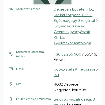
Debreceni Egyetem, DE
Szervezeti egység
Klinikai Központ (DEKK),
Egészségügyi Szolgáltató
Egységek, Klinikák,
Gyermekgyógyászati
Klinika,
Gyermekhematológia
Központi telefonszám,
+36 52 255 600
/ 55546,
mellék
56662
bobko.stella@med.unideb
E-mail
.hu
4032 Debrecen,
Cím
Nagyerdei körút 98.
Belgyógyászati Klinika, B
Épület, emelet, szobaszám
épület
, földszint