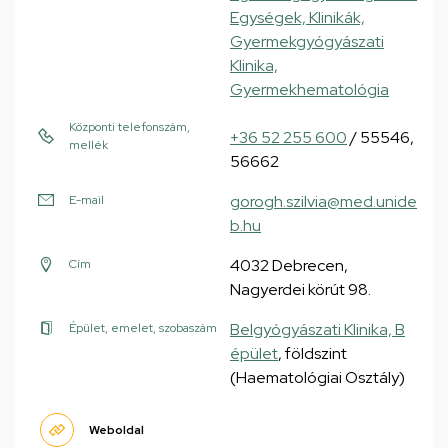
Egységek, Klinikák,
Gyermekgyógyászati
Klinika,
Gyermekhematológia
Központi telefonszám,
+36 52 255 600
/ 55546,
mellék
56662
gorogh.szilvia@med.unide
E-mail
b.hu
4032 Debrecen,
Cím
Nagyerdei körút 98.
Belgyógyászati Klinika, B
Épület, emelet, szobaszám
épület
, földszint
(Haematológiai Osztály)
Weboldal