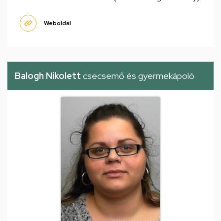
Weboldal
Balogh Nikolett
csecsemő és gyermekápoló