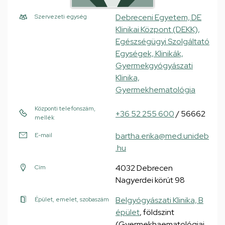
Debreceni Egyetem, DE
Szervezeti egység
Klinikai Központ (DEKK),
Egészségügyi Szolgáltató
Egységek, Klinikák,
Gyermekgyógyászati
Klinika,
Gyermekhematológia
Központi telefonszám,
+36 52 255 600
/ 56662
mellék
bartha.erika@med.unideb
E-mail
.hu
4032 Debrecen
Cím
Nagyerdei körút 98
Belgyógyászati Klinika, B
Épület, emelet, szobaszám
épület
, földszint
(Gyermekhaematológiai