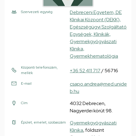
Debreceni Egyetem, DE
Szervezeti egység
Klinikai Központ (DEKK),
Egészségügyi Szolgáltató
Egységek, Klinikák,
Gyermekgyógyászati
Klinika,
Gyermekhematológia
Központi telefonszám,
+36 52 411 717
/ 56716
mellék
csapo.andrea@med.unide
E-mail
b.hu
4032 Debrecen,
Cím
Nagyerdei körút 98.
Gyermekgyógyászati
Épület, emelet, szobaszám
Klinika
, földszint