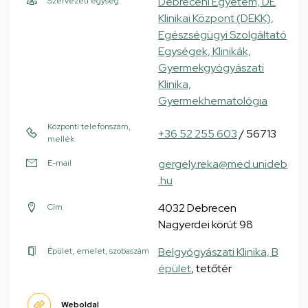
Debreceni Egyetem, DE
Szervezeti egység
Klinikai Központ (DEKK),
Egészségügyi Szolgáltató
Egységek, Klinikák,
Gyermekgyógyászati
Klinika,
Gyermekhematológia
Központi telefonszám,
+36 52 255 603
/ 56713
mellék
gergely.reka@med.unideb
E-mail
.hu
4032 Debrecen
Cím
Nagyerdei körút 98
Belgyógyászati Klinika, B
Épület, emelet, szobaszám
épület
, tetőtér
Weboldal