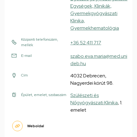
Egységek, Klinikák,
Gyermekgyógyászati
Klinika,
Gyermekhematológia
Központi telefonszám,
+36 52 411 717
mellék
szabo.eva.maria@med.uni
E-mail
deb.hu
4032 Debrecen,
Cím
Nagyerdei körút 98.
Szülészeti és
Épület, emelet, szobaszám
Nőgyógyászati Klinika
, 1.
emelet
Weboldal