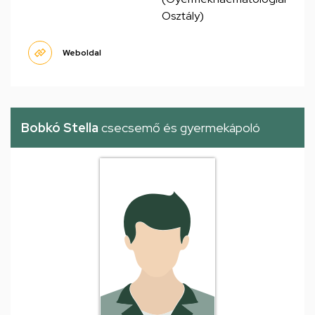
Osztály)
Weboldal
Bobkó Stella
csecsemő és gyermekápoló