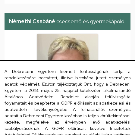
Némethi Csabáné
csecsemő és gyermekápoló
A Debreceni Egyetem kiemelt fontosságúnak tartja a
rendelkezésére bocsátott, illetve birtokába jutott személyes
adatok védelmét. Ezúton tájékoztatjuk Önt, hogy a Debreceni
Egyetem a 2018. május 25. napjától kötelezően alkalmazandó
Általános Adatvédelmi Rendelet alapján felülvizsgálta
folyamatait és beépítette a GDPR előírásait az adatkezelési és
adatvédelmi tevékenységébe. A felhasználók személyes
adatait a Debreceni Egyetem korábban is teljes körültekintéssel
Debreceni Egyetem, DE
Szervezeti egység
kezelte, megfelelve az érvényben lévő adatkezelési
Klinikai Központ (DEKK),
szabályozásoknak. A GDPR előírásait követve frissítettük
Egészségügyi Szolgáltató
Adatvédelmi Tájékoztatónkat, amelyet az alábbi linkre kattintva