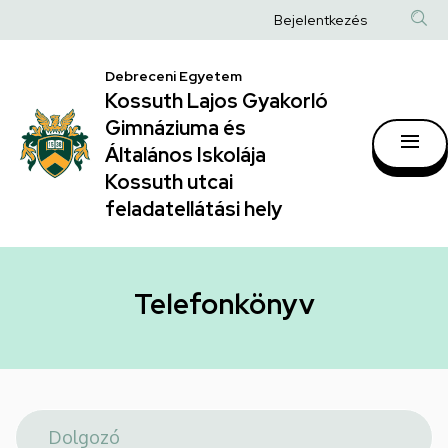
Telefonkönyv
Ugrás
Anonim
Bejelentkezés
a
|
Felhasználói
tartalomra
Kossuth
Debreceni Egyetem
fiók
Kossuth Lajos Gyakorló
Lajos
menüje
Gimnáziuma és
Gyakorló
Általános Iskolája
Gimnáziuma
Kossuth utcai
feladatellátási hely
és
Általános
Iskolája
Telefonkönyv
Kossuth
utcai
feladatellátási
hely