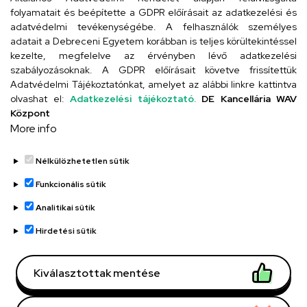
folyamatait és beépítette a GDPR előírásait az adatkezelési és
adatvédelmi tevékenységébe. A felhasználók személyes
adatait a Debreceni Egyetem korábban is teljes körültekintéssel
Szervezeti telefonkönyv
kezelte, megfelelve az érvényben lévő adatkezelési
szabályozásoknak. A GDPR előírásait követve frissítettük
Adatvédelmi Tájékoztatónkat, amelyet az alábbi linkre kattintva
olvashat el:
Adatkezelési tájékoztató.
DE Kancellária WAV
UD telefonkönyv
Központ
More info
Nélkülözhetetlen sütik
Funkcionális sütik
Analitikai sütik
Adatvédelem
Adatvédelem
Hirdetési sütik
Régi oldal
Kiválasztottak mentése
Technikai információk