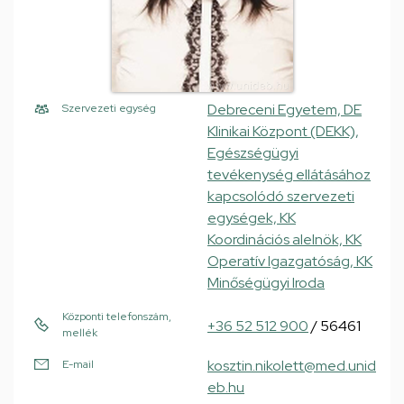
Debreceni Egyetem, DE
Szervezeti egység
Klinikai Központ (DEKK),
Egészségügyi
tevékenység ellátásához
kapcsolódó szervezeti
egységek, KK
Koordinációs alelnök, KK
Operatív Igazgatóság, KK
Minőségügyi Iroda
Központi telefonszám,
+36 52 512 900
/ 56461
mellék
kosztin.nikolett@med.unid
E-mail
eb.hu