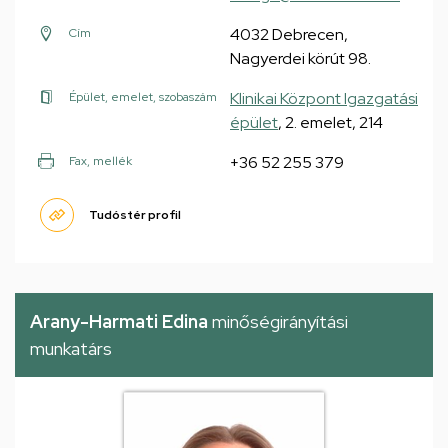
4032 Debrecen,
Cím
Nagyerdei körút 98.
Klinikai Központ Igazgatási
Épület, emelet, szobaszám
épület
, 2. emelet, 214
+36 52 255 379
Fax, mellék
Tudóstér profil
Arany-Harmati Edina
minőségirányítási
munkatárs