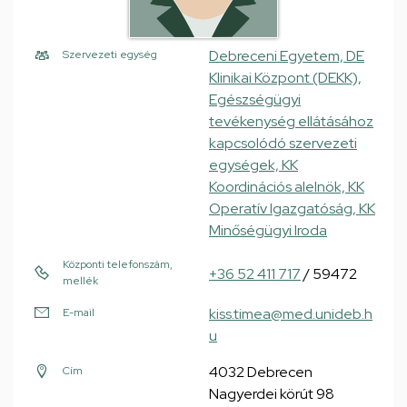
Debreceni Egyetem, DE
Szervezeti egység
Klinikai Központ (DEKK),
Egészségügyi
tevékenység ellátásához
kapcsolódó szervezeti
egységek, KK
Koordinációs alelnök, KK
Operatív Igazgatóság, KK
Minőségügyi Iroda
Központi telefonszám,
+36 52 411 717
/ 59472
mellék
kiss.timea@med.unideb.h
E-mail
u
4032 Debrecen
Cím
Nagyerdei körút 98