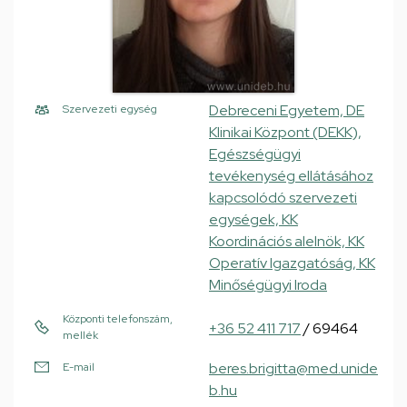
Debreceni Egyetem, DE
Szervezeti egység
Klinikai Központ (DEKK),
Egészségügyi
tevékenység ellátásához
kapcsolódó szervezeti
egységek, KK
Koordinációs alelnök, KK
Operatív Igazgatóság, KK
Minőségügyi Iroda
Központi telefonszám,
+36 52 411 717
/ 69464
mellék
beres.brigitta@med.unide
E-mail
b.hu