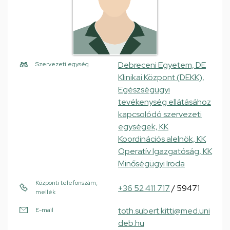
Debreceni Egyetem, DE
Szervezeti egység
Klinikai Központ (DEKK),
Egészségügyi
tevékenység ellátásához
kapcsolódó szervezeti
egységek, KK
Koordinációs alelnök, KK
Operatív Igazgatóság, KK
Minőségügyi Iroda
Központi telefonszám,
+36 52 411 717
/ 59471
mellék
toth.subert.kitti@med.uni
E-mail
deb.hu