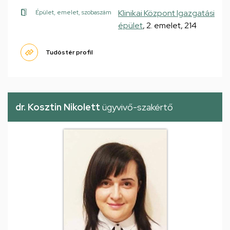
Klinikai Központ Igazgatási
Épület, emelet, szobaszám
épület
, 2. emelet, 214
Tudóstér profil
dr. Kosztin Nikolett
ügyvivő-szakértő