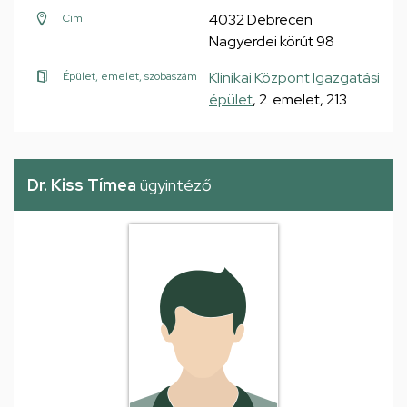
4032 Debrecen
Cím
Nagyerdei körút 98
Klinikai Központ Igazgatási
Épület, emelet, szobaszám
épület
, 2. emelet, 213
Dr. Kiss Tímea
ügyintéző