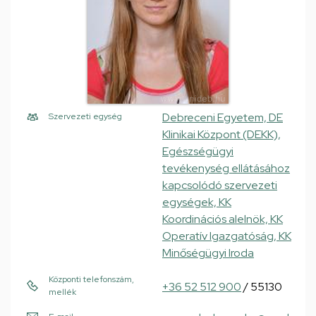
Debreceni Egyetem, DE
Szervezeti egység
Klinikai Központ (DEKK),
Egészségügyi
tevékenység ellátásához
kapcsolódó szervezeti
egységek, KK
Koordinációs alelnök, KK
Operatív Igazgatóság, KK
Minőségügyi Iroda
Központi telefonszám,
+36 52 512 900
/ 55130
mellék