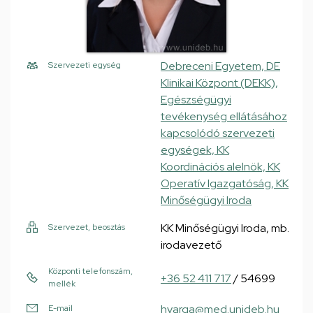
Debreceni Egyetem, DE
Szervezeti egység
Klinikai Központ (DEKK),
Egészségügyi
tevékenység ellátásához
kapcsolódó szervezeti
egységek, KK
Koordinációs alelnök, KK
Operatív Igazgatóság, KK
Minőségügyi Iroda
KK Minőségügyi Iroda, mb.
Szervezet, beosztás
irodavezető
Központi telefonszám,
+36 52 411 717
/ 54699
mellék
hvarga@med.unideb.hu
E-mail