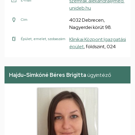
szemrak.alexandra@med.
E-mail
unideb.hu
4032 Debrecen,
Cím
Nagyerdei körút 98.
Klinikai Központ Igazgatási
Épület, emelet, szobaszám
épület
, földszint, 024
Hajdu-Simkóné Béres Brigitta
ügyintéző