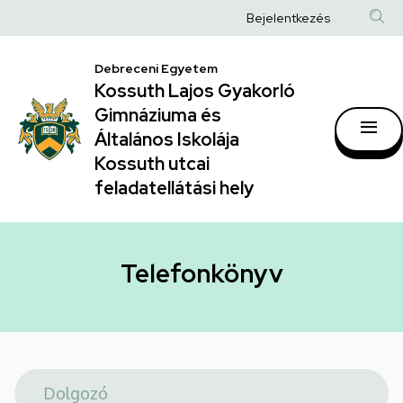
Telefonkönyv
Ugrás
Anonim
Bejelentkezés
a
|
Felhasználói
tartalomra
Kossuth
Debreceni Egyetem
fiók
Kossuth Lajos Gyakorló
Lajos
menüje
Gimnáziuma és
Gyakorló
Általános Iskolája
Gimnáziuma
Kossuth utcai
feladatellátási hely
és
Általános
Iskolája
Telefonkönyv
Kossuth
utcai
feladatellátási
hely