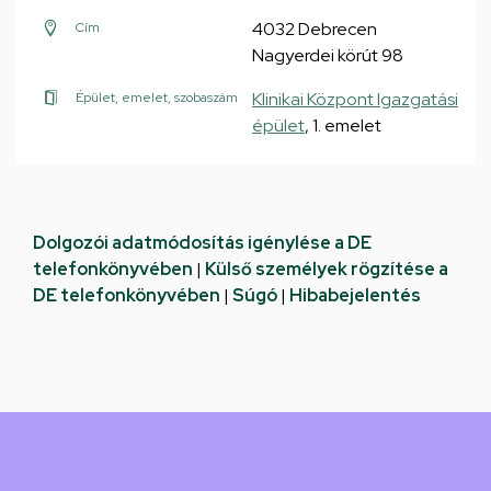
4032 Debrecen
Cím
Nagyerdei körút 98
Klinikai Központ Igazgatási
Épület, emelet, szobaszám
épület
, 1. emelet
Dolgozói adatmódosítás igénylése a DE
telefonkönyvében
|
Külső személyek rögzítése a
DE telefonkönyvében
|
Súgó
|
Hibabejelentés