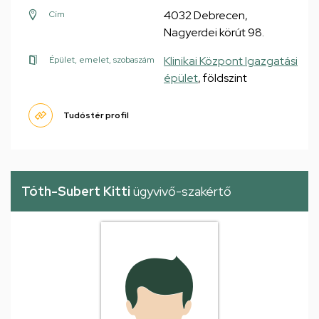
4032 Debrecen,
Cím
Nagyerdei körút 98.
Klinikai Központ Igazgatási
Épület, emelet, szobaszám
épület
, földszint
Tudóstér profil
Tóth-Subert Kitti
ügyvivő-szakértő