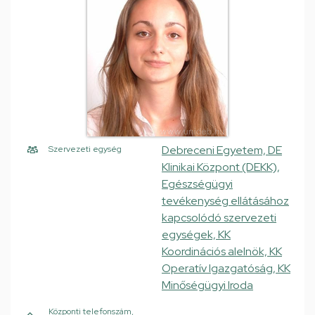
Debreceni Egyetem, DE
Szervezeti egység
Klinikai Központ (DEKK),
Egészségügyi
tevékenység ellátásához
kapcsolódó szervezeti
egységek, KK
Koordinációs alelnök, KK
Operatív Igazgatóság, KK
Minőségügyi Iroda
Központi telefonszám,