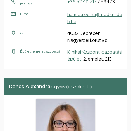
+36 52 411 717
/ 59473
mellék
harmati.edina@med.unide
E-mail
b.hu
4032 Debrecen
Cím
Nagyerdei körút 98
Klinikai Központ Igazgatási
Épület, emelet, szobaszám
épület
, 2. emelet, 213
Dancs Alexandra
ügyvivő-szakértő