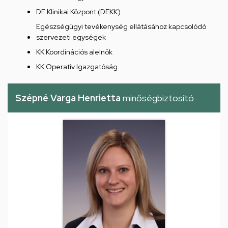
DE Klinikai Központ (DEKK)
Egészségügyi tevékenység ellátásához kapcsolódó
szervezeti egységek
KK Koordinációs alelnök
KK Operatív Igazgatóság
Szépné Varga Henrietta
minőségbiztosító