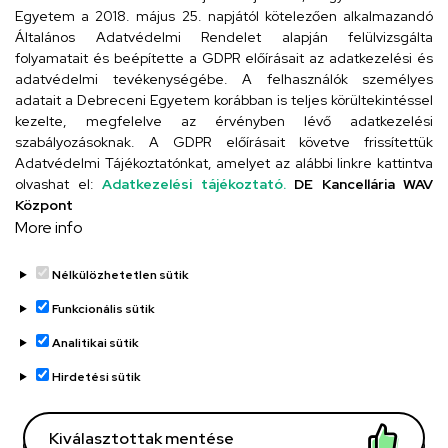
Egyetem a 2018. május 25. napjától kötelezően alkalmazandó
4024 Debrecen, Kossuth utca 33.
Általános Adatvédelmi Rendelet alapján felülvizsgálta
folyamatait és beépítette a GDPR előírásait az adatkezelési és
adatvédelmi tevékenységébe. A felhasználók személyes
adatait a Debreceni Egyetem korábban is teljes körültekintéssel
Szervezeti telefonkönyv
kezelte, megfelelve az érvényben lévő adatkezelési
szabályozásoknak. A GDPR előírásait követve frissítettük
Adatvédelmi Tájékoztatónkat, amelyet az alábbi linkre kattintva
olvashat el:
Adatkezelési tájékoztató.
DE Kancellária WAV
UD telefonkönyv
Központ
More info
Nélkülözhetetlen sütik
Funkcionális sütik
Analitikai sütik
Adatvédelem
Adatvédelem
Hirdetési sütik
Régi oldal
Kiválasztottak mentése