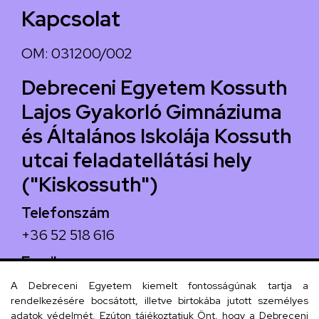
Kapcsolat
OM: 031200/002
Debreceni Egyetem Kossuth
Lajos Gyakorló Gimnáziuma
és Általános Iskolája Kossuth
utcai feladatellátási hely
("Kiskossuth")
Telefonszám
+36 52 518 616
Email
iskola@kossuth-alt.unideb.hu
A Debreceni Egyetem kiemelt fontosságúnak tartja a
rendelkezésére bocsátott, illetve birtokába jutott személyes
Cím
adatok védelmét. Ezúton tájékoztatjuk Önt, hogy a Debreceni