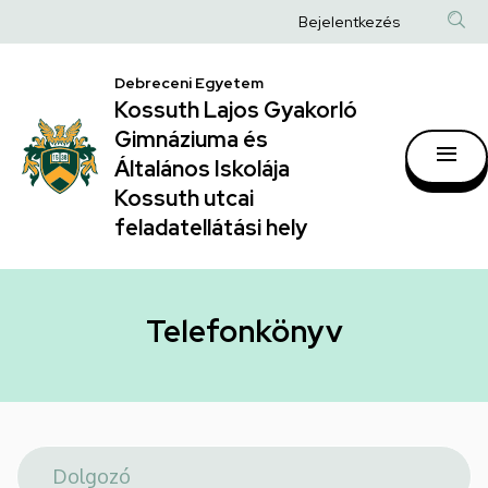
Telefonkönyv
Ugrás
Anonim
Bejelentkezés
a
|
Felhasználói
tartalomra
Kossuth
Debreceni Egyetem
fiók
Kossuth Lajos Gyakorló
Lajos
menüje
Gimnáziuma és
Gyakorló
Általános Iskolája
Gimnáziuma
Kossuth utcai
feladatellátási hely
és
Általános
Iskolája
Telefonkönyv
Kossuth
utcai
feladatellátási
hely