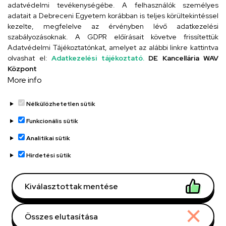
adatvédelmi tevékenységébe. A felhasználók személyes
adatait a Debreceni Egyetem korábban is teljes körültekintéssel
Szervezeti telefonkönyv
kezelte, megfelelve az érvényben lévő adatkezelési
szabályozásoknak. A GDPR előírásait követve frissítettük
Adatvédelmi Tájékoztatónkat, amelyet az alábbi linkre kattintva
olvashat el:
Adatkezelési tájékoztató.
DE Kancellária WAV
UD telefonkönyv
Központ
More info
Nélkülözhetetlen sütik
Funkcionális sütik
Analitikai sütik
Adatvédelem
Adatvédelem
Hirdetési sütik
Régi oldal
Kiválasztottak mentése
Technikai információk
Összes elutasítása