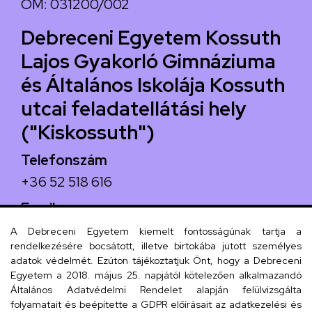
OM: 031200/002
Debreceni Egyetem Kossuth
Lajos Gyakorló Gimnáziuma
és Általános Iskolája Kossuth
utcai feladatellátási hely
("Kiskossuth")
Telefonszám
+36 52 518 616
Email
iskola@kossuth-alt.unideb.hu
A Debreceni Egyetem kiemelt fontosságúnak tartja a
rendelkezésére bocsátott, illetve birtokába jutott személyes
Cím
adatok védelmét. Ezúton tájékoztatjuk Önt, hogy a Debreceni
Egyetem a 2018. május 25. napjától kötelezően alkalmazandó
4024 Debrecen, Kossuth utca 33.
Általános Adatvédelmi Rendelet alapján felülvizsgálta
folyamatait és beépítette a GDPR előírásait az adatkezelési és