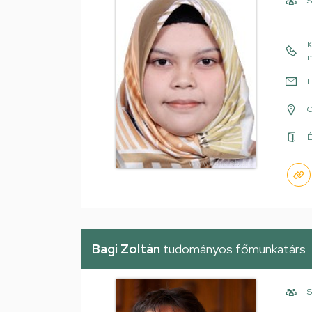
S
K
m
E
É
Bagi Zoltán
tudományos főmunkatárs
S