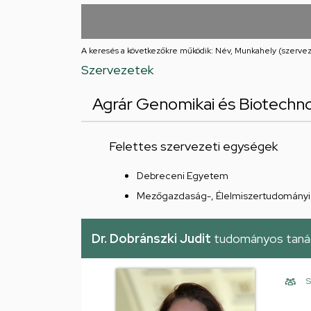
utcai
feladatellátási
A keresés a következőkre működik: Név, Munkahely (szervez
hely
Szervezetek
Agrár Genomikai és Biotechno
Felettes szervezeti egységek
Debreceni Egyetem
Mezőgazdaság-, Élelmiszertudományi 
Dr. Dobránszki Judit
tudományos taná
S