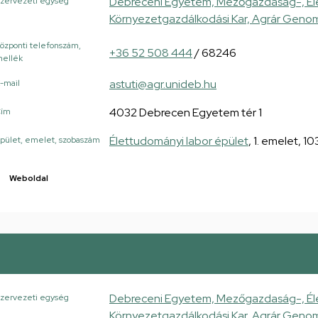
Debreceni Egyetem, Mezőgazdaság-, Él
zervezeti egység
Környezetgazdálkodási Kar, Agrár Genom
özponti telefonszám,
+36 52 508 444
/ 68246
ellék
astuti@agr.unideb.hu
-mail
4032 Debrecen Egyetem tér 1
Cím
Élettudományi labor épület
, 1. emelet, 1
pület, emelet, szobaszám
Weboldal
Debreceni Egyetem, Mezőgazdaság-, Él
zervezeti egység
Környezetgazdálkodási Kar, Agrár Genom