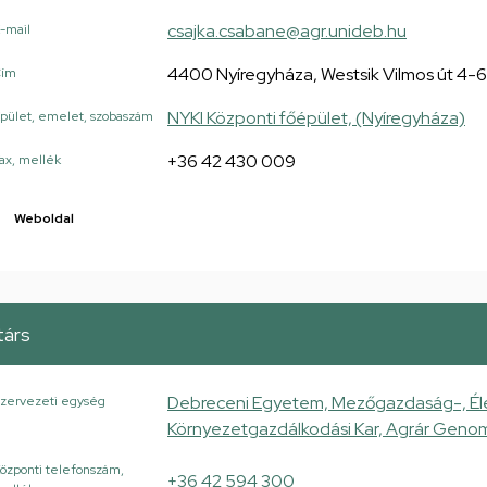
csajka.csabane@agr.unideb.hu
-mail
4400 Nyíregyháza, Westsik Vilmos út 4-6
Cím
NYKI Központi főépület, (Nyíregyháza)
pület, emelet, szobaszám
+36 42 430 009
ax, mellék
Weboldal
árs
Debreceni Egyetem, Mezőgazdaság-, Él
zervezeti egység
Környezetgazdálkodási Kar, Agrár Genom
özponti telefonszám,
+36 42 594 300