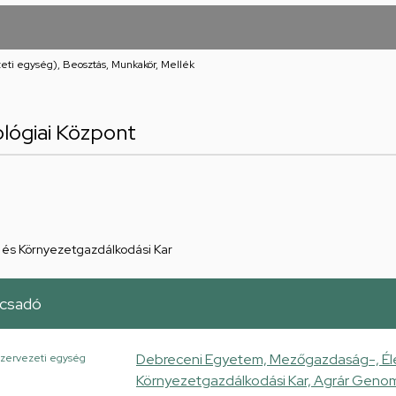
eti egység), Beosztás, Munkakör, Mellék
lógiai Központ
és Környezetgazdálkodási Kar
csadó
Debreceni Egyetem, Mezőgazdaság-, Él
zervezeti egység
Környezetgazdálkodási Kar, Agrár Genom