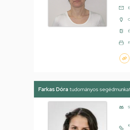
E
É
F
Farkas Dóra
tudományos segédmunkat
S
K