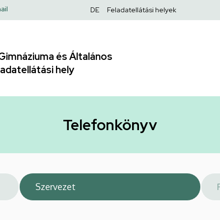
Felső
ail
DE
Feladatellátási helyek
navigáció
Gimnáziuma és Általános
adatellátási hely
Telefonkönyv