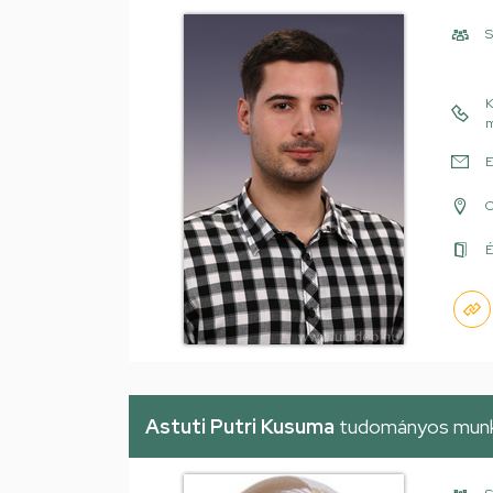
S
K
m
E
É
Astuti Putri Kusuma
tudományos munk