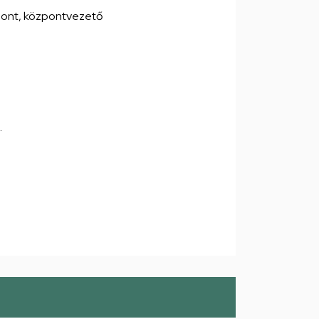
pont, központvezető
.