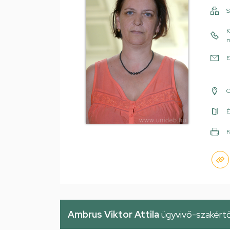
S
K
m
E
É
F
Ambrus Viktor Attila
ügyvivő-szakért