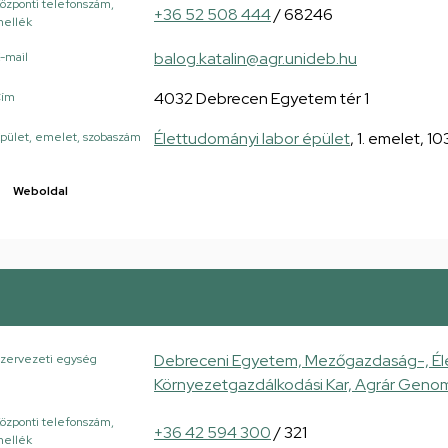
özponti telefonszám,
+36 52 508 444
/ 68246
ellék
balog.katalin@agr.unideb.hu
-mail
4032 Debrecen Egyetem tér 1
Cím
Élettudományi labor épület
, 1. emelet, 1
pület, emelet, szobaszám
Weboldal
Debreceni Egyetem, Mezőgazdaság-, Él
zervezeti egység
Környezetgazdálkodási Kar, Agrár Genom
özponti telefonszám,
+36 42 594 300
/ 321
ellék