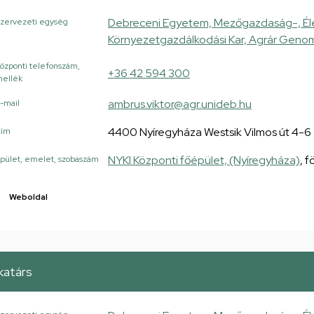
Debreceni Egyetem, Mezőgazdaság-, Él
zervezeti egység
Környezetgazdálkodási Kar, Agrár Genom
özponti telefonszám,
+36 42 594 300
ellék
ambrus.viktor@agr.unideb.hu
-mail
4400 Nyíregyháza Westsik Vilmos út 4-6
Cím
NYKI Központi főépület, (Nyíregyháza)
, f
pület, emelet, szobaszám
Weboldal
atárs