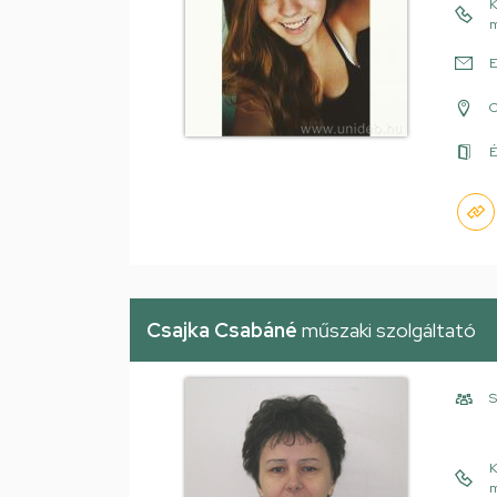
K
m
E
É
Csajka Csabáné
műszaki szolgáltató
S
K
m