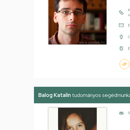
K
m
E
É
Balog Katalin
tudományos segédmunka
S