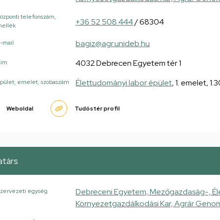
özponti telefonszám,
+36 52 508 444
/ 68304
ellék
bagiz@agr.unideb.hu
-mail
4032 Debrecen Egyetem tér 1
Cím
Élettudományi labor épület
, 1. emelet, 1.
pület, emelet, szobaszám
Weboldal
Tudóstér profil
társ
Debreceni Egyetem, Mezőgazdaság-, Él
zervezeti egység
Környezetgazdálkodási Kar, Agrár Genom