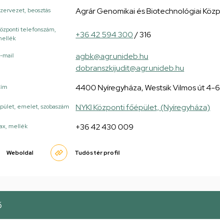
Agrár Genomikai és Biotechnológiai Köz
zervezet, beosztás
özponti telefonszám,
+36 42 594 300
/ 316
ellék
agbk@agr.unideb.hu
-mail
dobranszkijudit@agr.unideb.hu
4400 Nyíregyháza, Westsik Vilmos út 4-6
Cím
NYKI Központi főépület, (Nyíregyháza)
pület, emelet, szobaszám
+36 42 430 009
ax, mellék
Weboldal
Tudóstér profil
ő