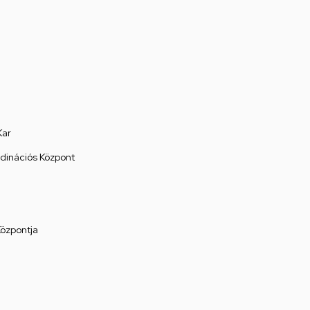
Kar
rdinációs Központ
Központja