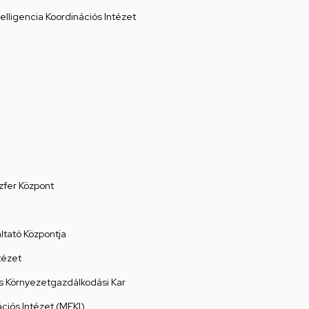
elligencia Koordinációs Intézet
zfer Központ
tató Központja
tézet
 Környezetgazdálkodási Kar
ációs Intézet (MEKI)