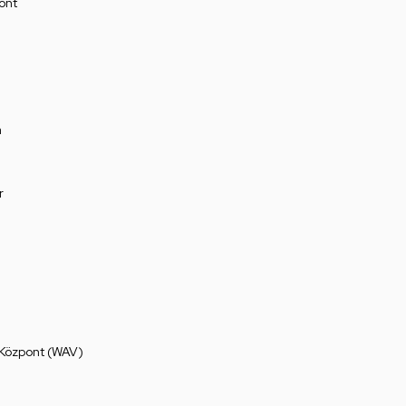
ont
a
r
 Központ (WAV)