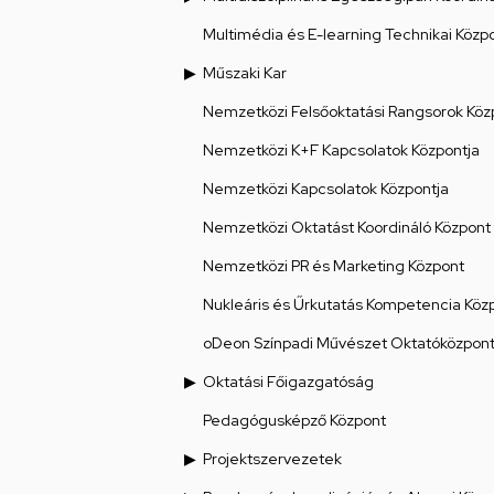
Multimédia és E-learning Technikai Közp
Műszaki Kar
Nemzetközi Felsőoktatási Rangsorok Köz
Nemzetközi K+F Kapcsolatok Központja
Nemzetközi Kapcsolatok Központja
Nemzetközi Oktatást Koordináló Központ
Nemzetközi PR és Marketing Központ
Nukleáris és Űrkutatás Kompetencia Köz
oDeon Színpadi Művészet Oktatóközpon
Oktatási Főigazgatóság
Pedagógusképző Központ
Projektszervezetek