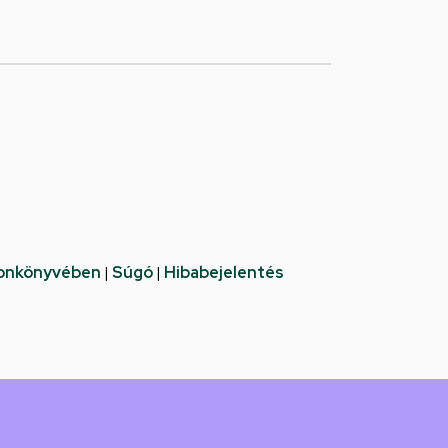
fonkönyvében
|
Súgó
|
Hibabejelentés