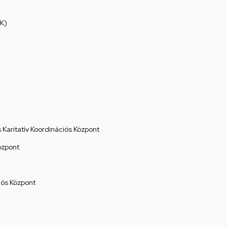
K)
Karitatív Koordinációs Központ
özpont
ós Központ