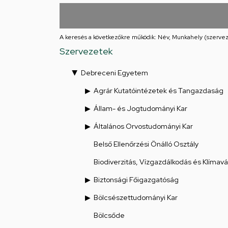
utcai
feladatellátási
A keresés a következőkre működik: Név, Munkahely (szervez
hely
Szervezetek
Debreceni Egyetem
Agrár Kutatóintézetek és Tangazdaság
Állam- és Jogtudományi Kar
Általános Orvostudományi Kar
Belső Ellenőrzési Önálló Osztály
Biodiverzitás, Vízgazdálkodás és Klímav
Biztonsági Főigazgatóság
Bölcsészettudományi Kar
Bölcsőde