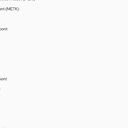
ont (METK)
pont
pont
t