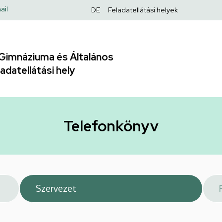
Felső
ail
DE
Feladatellátási helyek
navigáció
Gimnáziuma és Általános
adatellátási hely
Telefonkönyv