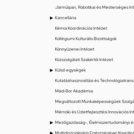
Járműipari, Robotikai és Mesterséges Int
Kancellária
Kémia Koordinációs Intézet
Kollégiumi Kulturális Bizottságok
Könnyűzenei Intézet
Közszolgálati Szakértői Intézet
Külső egységek
Kutatáshasznosítási és Technológiatrans
Mádi Bor Akadémia
Megváltozott Munkaképességűek Szolgál
Mérnöki és Üzletfejlesztési Innovációs In
Mezőgazdaság-, Élelmiszertudományi és
Multidiszciplináris Egészségipari Koordin