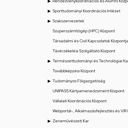
Rendezvénykoordinációs és Alumni Közp
Sporttudományi Koordinációs Intézet
Szakszervezetek
Szuperszámítógép (HPC) Központ
Társadalmi és Civil Kapcsolatok Központj
Távérzékelési Szolgáltató Központ
Természettudományi és Technológiai Ka
Továbbképzési Központ
Tudományos Főigazgatóság
UNIPASS Kártyamenedzsment Központ
Vállalati Koordinációs Központ
Webportál-, Alkalmazásfejlesztés és VIR
Zeneművészeti Kar