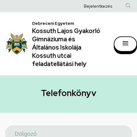
Telefonkönyv
Ugrás
Anonim
Bejelentkezés
a
|
Felhasználói
tartalomra
Kossuth
Debreceni Egyetem
fiók
Kossuth Lajos Gyakorló
Lajos
menüje
Gimnáziuma és
Gyakorló
Általános Iskolája
Gimnáziuma
Kossuth utcai
feladatellátási hely
és
Általános
Iskolája
Telefonkönyv
Kossuth
utcai
feladatellátási
hely