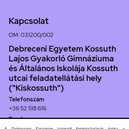
Kapcsolat
OM: 031200/002
Debreceni Egyetem Kossuth
Lajos Gyakorló Gimnáziuma
és Általános Iskolája Kossuth
utcai feladatellátási hely
("Kiskossuth")
Telefonszám
+36 52 518 616
Email
iskola@kossuth-alt.unideb.hu
A Debreceni Egyetem kiemelt fontosságúnak tartja a