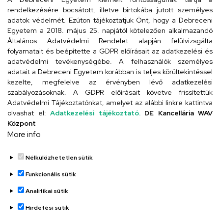
rendelkezésére bocsátott, illetve birtokába jutott személyes
Cím
adatok védelmét. Ezúton tájékoztatjuk Önt, hogy a Debreceni
Egyetem a 2018. május 25. napjától kötelezően alkalmazandó
4024 Debrecen, Kossuth utca 33.
Általános Adatvédelmi Rendelet alapján felülvizsgálta
folyamatait és beépítette a GDPR előírásait az adatkezelési és
adatvédelmi tevékenységébe. A felhasználók személyes
adatait a Debreceni Egyetem korábban is teljes körültekintéssel
Szervezeti telefonkönyv
kezelte, megfelelve az érvényben lévő adatkezelési
szabályozásoknak. A GDPR előírásait követve frissítettük
Adatvédelmi Tájékoztatónkat, amelyet az alábbi linkre kattintva
olvashat el:
Adatkezelési tájékoztató.
DE Kancellária WAV
UD telefonkönyv
Központ
More info
Nélkülözhetetlen sütik
Funkcionális sütik
Analitikai sütik
Adatvédelem
Adatvédelem
Hirdetési sütik