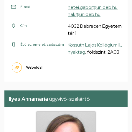
hetei.gabor@unideb.hu
E-mail
hak@unideb.hu
4032 Debrecen Egyetem
Cím
tér 1
Kossuth Lajos Kollégium II.,
Épület, emelet, szobaszám
nyaktag
, földszint, 2A03
Weboldal
Ilyés Annamária
ügyvivő-szakértő