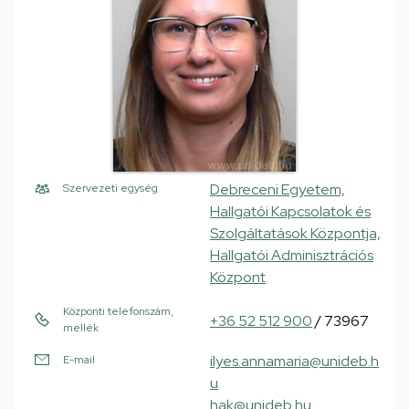
Debreceni Egyetem,
Szervezeti egység
Hallgatói Kapcsolatok és
Szolgáltatások Központja,
Hallgatói Adminisztrációs
Központ
Központi telefonszám,
+36 52 512 900
/ 73967
mellék
ilyes.annamaria@unideb.h
E-mail
u
hak@unideb.hu