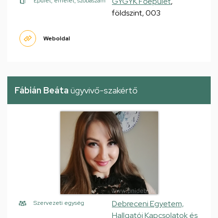
GYGYK Főépület
,
Épület, emelet, szobaszám
földszint, 003
Weboldal
Fábián Beáta
ügyvivő-szakértő
Debreceni Egyetem,
Szervezeti egység
Hallgatói Kapcsolatok és