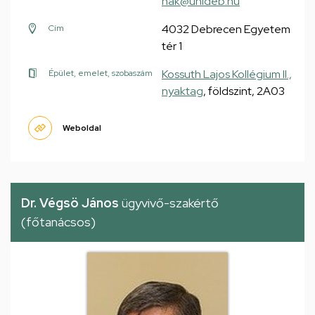
hak@unideb.hu
4032 Debrecen Egyetem
Cím
tér 1
Kossuth Lajos Kollégium II.,
Épület, emelet, szobaszám
nyaktag
, földszint, 2A03
Weboldal
Dr. Végsö János
ügyvivő-szakértő
(főtanácsos)