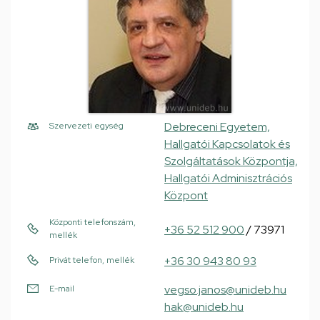
Debreceni Egyetem,
Szervezeti egység
Hallgatói Kapcsolatok és
Szolgáltatások Központja,
Hallgatói Adminisztrációs
Központ
Központi telefonszám,
+36 52 512 900
/ 73971
mellék
+36 30 943 80 93
Privát telefon, mellék
vegso.janos@unideb.hu
E-mail
hak@unideb.hu