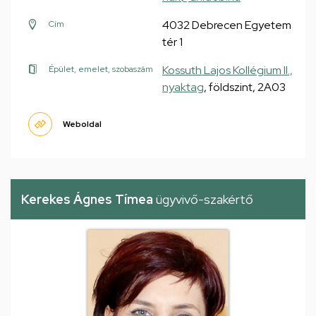
4032 Debrecen Egyetem
Cím
tér 1
Kossuth Lajos Kollégium II.,
Épület, emelet, szobaszám
nyaktag
, földszint, 2A03
Weboldal
Kerekes Ágnes Tímea
ügyvivő-szakértő