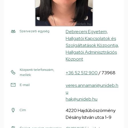
Debreceni Egyetem,
Szervezeti egység
Hallgatói Kapcsolatok és
Szolgáltatások Központja,
Hallgatói Adminisztrációs
Központ
Központi telefonszám,
+36 52 512 900
/ 73968
mellék
veres.annamari@unideb.h
E-mail
u
hak@unideb.hu
4220 Hajdúböszörmény
Cím
Désány István utca 1-9