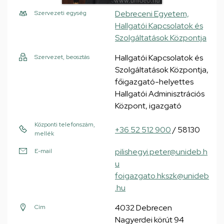
Debreceni Egyetem,
Szervezeti egység
Hallgatói Kapcsolatok és
Szolgáltatások Központja
Hallgatói Kapcsolatok és
Szervezet, beosztás
Szolgáltatások Központja,
főigazgató-helyettes
Hallgatói Adminisztrációs
Központ, igazgató
Központi telefonszám,
+36 52 512 900
/ 58130
mellék
pilishegyi.peter@unideb.h
E-mail
u
foigazgato.hkszk@unideb
.hu
4032 Debrecen
Cím
Nagyerdei körút 94