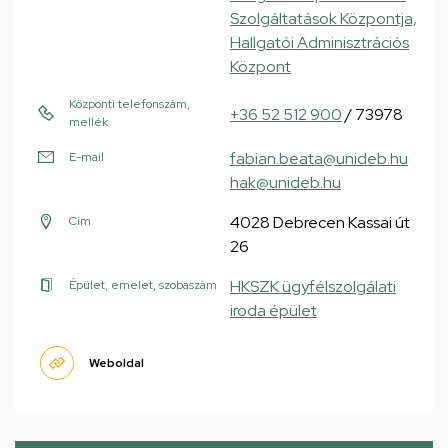
Szolgáltatások Központja,
Hallgatói Adminisztrációs
Központ
Központi telefonszám,
+36 52 512 900
/ 73978
mellék
fabian.beata@unideb.hu
E-mail
hak@unideb.hu
4028 Debrecen Kassai út
Cím
26
HKSZK ügyfélszolgálati
Épület, emelet, szobaszám
iroda épület
Weboldal