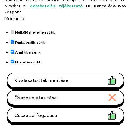
iskola@kossuth-alt.unideb.hu
olvashat el:
Adatkezelési tájékoztató.
DE Kancellária WAV
Központ
Cím
More info
4024 Debrecen, Kossuth utca 33.
Nélkülözhetetlen sütik
Funkcionális sütik
Szervezeti telefonkönyv
Analitikai sütik
Hirdetési sütik
UD telefonkönyv
Kiválasztottak mentése
Összes elutasítása
Összes elfogadása
Adatvédelem
Adatvédelem
Withdraw consent