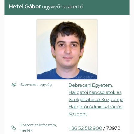
Hetei Gábor
ügyvivő-szakértő
Debreceni Egyetem,
Szervezeti egység
Hallgatói Kapcsolatok és
Szolgáltatások Központja,
Hallgatói Adminisztrációs
Központ
Központi telefonszám,
+36 52 512 900
/ 73972
mellék