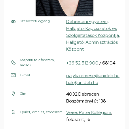
Debreceni Egyetem,
Szervezeti egység
Hallgatói Kapcsolatok és
Szolgáltatások Központja,
Hallgatói Adminisztrációs
Központ
Központi telefonszám,
+36 52 512 900
/ 68104
mellék
palyka.emese@unideb.hu
E-mail
hak@unideb.hu
4032 Debrecen
Cím
Böszörményi út 138
Veres Péter Kollégium
,
Épület, emelet, szobaszám
földszint, 16