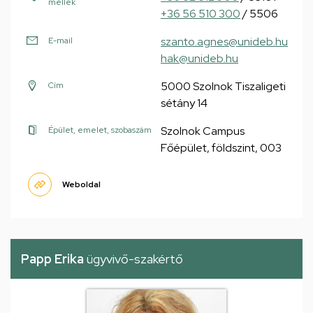
mellék
+36 56 510 300
/ 5506
szanto.agnes@unideb.hu
E-mail
hak@unideb.hu
5000 Szolnok Tiszaligeti
Cím
sétány 14
Szolnok Campus
Épület, emelet, szobaszám
Főépület, földszint, 003
Weboldal
Papp Erika
ügyvivő-szakértő