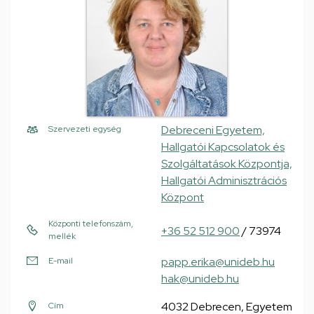
Debreceni Egyetem,
Szervezeti egység
Hallgatói Kapcsolatok és
Szolgáltatások Központja,
Hallgatói Adminisztrációs
Központ
Központi telefonszám,
+36 52 512 900
/ 73974
mellék
papp.erika@unideb.hu
E-mail
hak@unideb.hu
4032 Debrecen, Egyetem
Cím