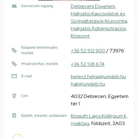
Debreceni Egyetem,
Szervezeti egység
Hallgatói Kapcsolatok és
Szolgáltatások Központja,
Hallgatói Adminisztrációs
Központ
Központi telefonszám,
+36 52 512 900
/ 73976
mellék
+36 52 518 674
Privát telefon, mellék
berecz.helga@unideb.hu
E-mail
hak@unideb.hu
4032 Debrecen, Egyetem
Cím
tér 1.
Kossuth Lajos Kollégium II.,
Épület, emelet, szobaszám
nyaktag
, földszint, 2A03