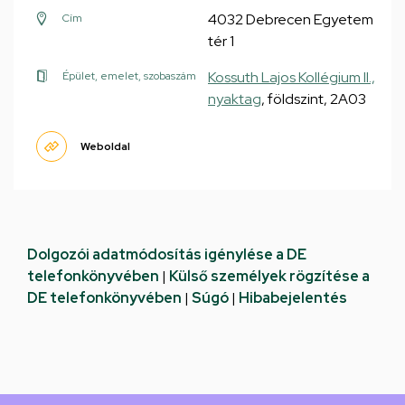
4032 Debrecen Egyetem
Cím
tér 1
Kossuth Lajos Kollégium II.,
Épület, emelet, szobaszám
nyaktag
, földszint, 2A03
Weboldal
Dolgozói adatmódosítás igénylése a DE
telefonkönyvében
|
Külső személyek rögzítése a
DE telefonkönyvében
|
Súgó
|
Hibabejelentés