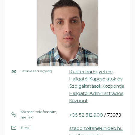
Debreceni Egyetem,
Szervezeti egység
Hallgatói Kapcsolatok és
Szolgáltatások Központja,
Hallgatói Adminisztrációs
Központ
Központi telefonszám,
+36 52 512 900
/ 73973
mellék
szabo.zoltan@unideb.hu
E-mail