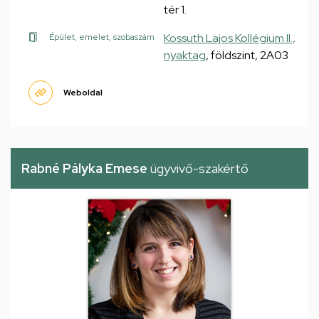
tér 1.
Kossuth Lajos Kollégium II.,
Épület, emelet, szobaszám
nyaktag
, földszint, 2A03
Weboldal
Rabné Pályka Emese
ügyvivő-szakértő