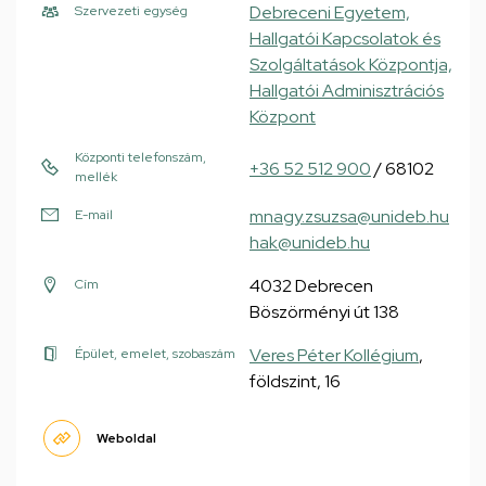
Debreceni Egyetem,
Szervezeti egység
Hallgatói Kapcsolatok és
Szolgáltatások Központja,
Hallgatói Adminisztrációs
Központ
Központi telefonszám,
+36 52 512 900
/ 68102
mellék
mnagy.zsuzsa@unideb.hu
E-mail
hak@unideb.hu
4032 Debrecen
Cím
Böszörményi út 138
Veres Péter Kollégium
,
Épület, emelet, szobaszám
földszint, 16
Weboldal