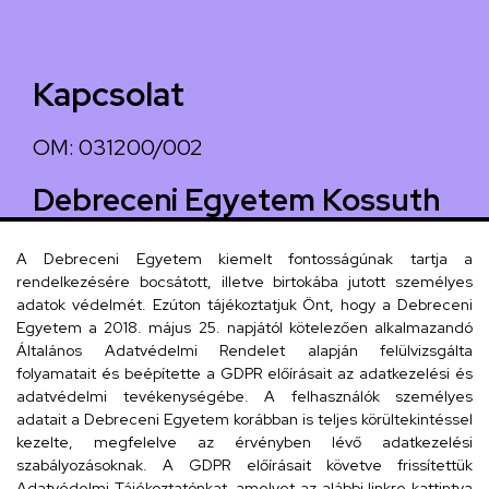
Kapcsolat
OM: 031200/002
Debreceni Egyetem Kossuth
Lajos Gyakorló Gimnáziuma
A Debreceni Egyetem kiemelt fontosságúnak tartja a
és Általános Iskolája Kossuth
rendelkezésére bocsátott, illetve birtokába jutott személyes
utcai feladatellátási hely
adatok védelmét. Ezúton tájékoztatjuk Önt, hogy a Debreceni
Egyetem a 2018. május 25. napjától kötelezően alkalmazandó
("Kiskossuth")
Általános Adatvédelmi Rendelet alapján felülvizsgálta
folyamatait és beépítette a GDPR előírásait az adatkezelési és
Telefonszám
adatvédelmi tevékenységébe. A felhasználók személyes
adatait a Debreceni Egyetem korábban is teljes körültekintéssel
+36 52 518 616
kezelte, megfelelve az érvényben lévő adatkezelési
Email
szabályozásoknak. A GDPR előírásait követve frissítettük
Adatvédelmi Tájékoztatónkat, amelyet az alábbi linkre kattintva