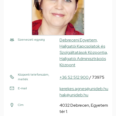
Debreceni Egyetem,
Szervezeti egység
Hallgatói Kapcsolatok és
Szolgáltatások Központja,
Hallgatói Adminisztrációs
Központ
Központi telefonszám,
+36 52 512 900
/ 73975
mellék
kerekes.agnes@unideb.hu
E-mail
hak@unideb.hu
4032 Debrecen, Egyetem
Cím
tér 1.