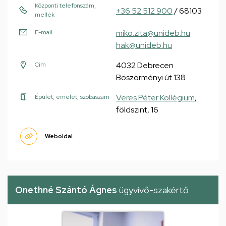
Központi telefonszám,
+36 52 512 900
/ 68103
mellék
miko.zita@unideb.hu
E-mail
hak@unideb.hu
4032 Debrecen
Cím
Böszörményi út 138
Veres Péter Kollégium
,
Épület, emelet, szobaszám
földszint, 16
Weboldal
Onethné Szántó Ágnes
ügyvivő-szakértő