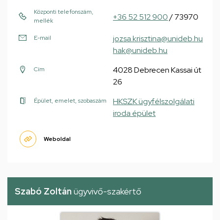
Központi telefonszám,
+36 52 512 900
/ 73970
mellék
jozsa.krisztina@unideb.hu
E-mail
hak@unideb.hu
4028 Debrecen Kassai út
Cím
26
HKSZK ügyfélszolgálati
Épület, emelet, szobaszám
iroda épület
Weboldal
Szabó Zoltán
ügyvivő-szakértő