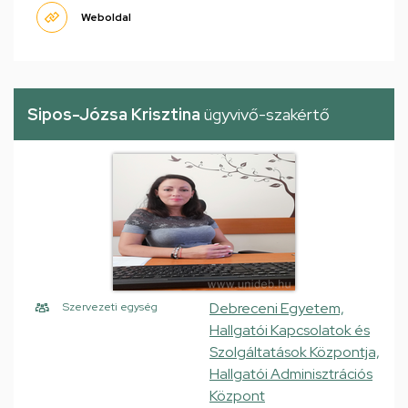
Weboldal
Sipos-Józsa Krisztina
ügyvivő-szakértő
Debreceni Egyetem,
Szervezeti egység
Hallgatói Kapcsolatok és
Szolgáltatások Központja,
Hallgatói Adminisztrációs
Központ