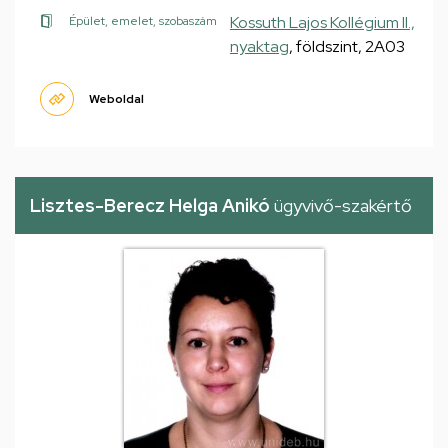
Kossuth Lajos Kollégium II.,
Épület, emelet, szobaszám
nyaktag
, földszint, 2A03
Weboldal
Lisztes-Berecz Helga Anikó
ügyvivő-szakértő