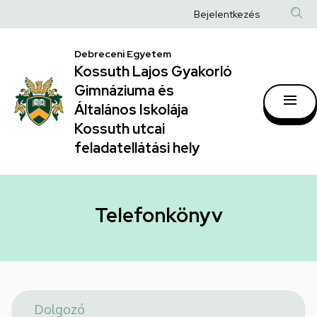
Telefonkönyv
Ugrás
Anonim
Bejelentkezés
a
|
Felhasználói
tartalomra
Kossuth
Debreceni Egyetem
fiók
Kossuth Lajos Gyakorló
Lajos
menüje
Gimnáziuma és
Gyakorló
Általános Iskolája
Gimnáziuma
Kossuth utcai
feladatellátási hely
és
Általános
Iskolája
Telefonkönyv
Kossuth
utcai
feladatellátási
hely