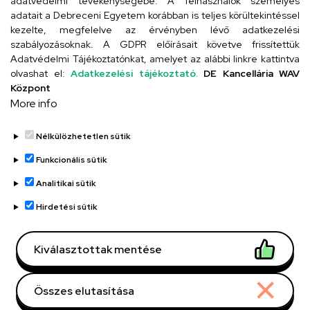
adatvédelmi tevékenységébe. A felhasználók személyes
adatait a Debreceni Egyetem korábban is teljes körültekintéssel
Szervezeti telefonkönyv
kezelte, megfelelve az érvényben lévő adatkezelési
szabályozásoknak. A GDPR előírásait követve frissítettük
Adatvédelmi Tájékoztatónkat, amelyet az alábbi linkre kattintva
olvashat el:
Adatkezelési tájékoztató.
DE Kancellária WAV
UD telefonkönyv
Központ
More info
Nélkülözhetetlen sütik
Funkcionális sütik
Analitikai sütik
Adatvédelem
Adatvédelem
Hirdetési sütik
Régi oldal
Kiválasztottak mentése
Technikai információk
Összes elutasítása
Copyright © 2026 Unideb