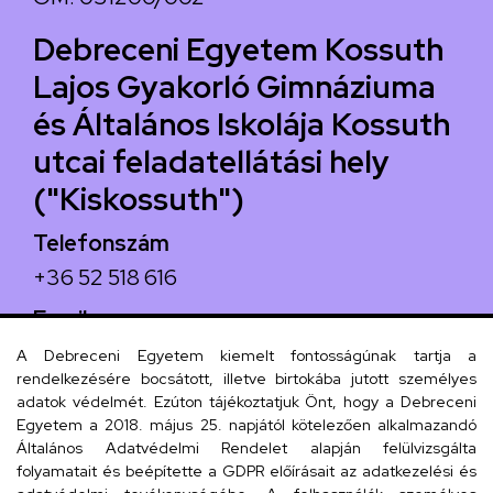
Debreceni Egyetem Kossuth
Lajos Gyakorló Gimnáziuma
és Általános Iskolája Kossuth
utcai feladatellátási hely
("Kiskossuth")
Telefonszám
+36 52 518 616
Email
iskola@kossuth-alt.unideb.hu
A Debreceni Egyetem kiemelt fontosságúnak tartja a
rendelkezésére bocsátott, illetve birtokába jutott személyes
Cím
adatok védelmét. Ezúton tájékoztatjuk Önt, hogy a Debreceni
Egyetem a 2018. május 25. napjától kötelezően alkalmazandó
4024 Debrecen, Kossuth utca 33.
Általános Adatvédelmi Rendelet alapján felülvizsgálta
folyamatait és beépítette a GDPR előírásait az adatkezelési és