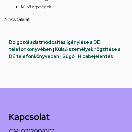
Külső egységek
Nincs találat.
Dolgozói adatmódosítás igénylése a DE
telefonkönyvében
|
Külső személyek rögzítése a
DE telefonkönyvében
|
Súgó
|
Hibabejelentés
Kapcsolat
OM: 031200/002