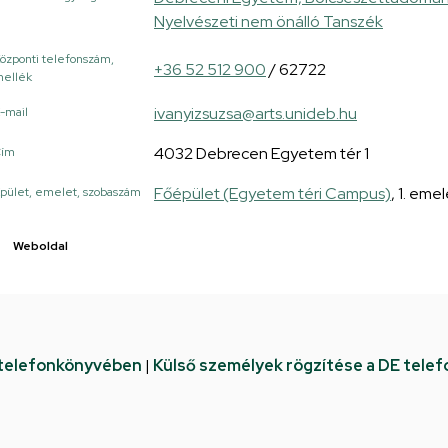
Nyelvészeti nem önálló Tanszék
özponti telefonszám,
+36 52 512 900
/ 62722
ellék
ivanyizsuzsa@arts.unideb.hu
-mail
4032 Debrecen Egyetem tér 1
Cím
Főépület (Egyetem téri Campus)
, 1. emel
pület, emelet, szobaszám
Weboldal
 telefonkönyvében
|
Külső személyek rögzítése a DE tele