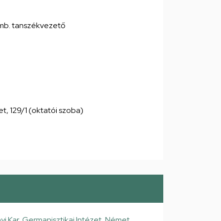
 mb. tanszékvezető
let, 129/1 (oktatói szoba)
 Kar, Germanisztikai Intézet, Német