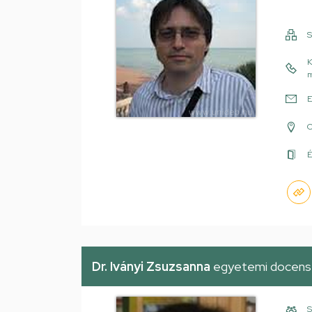
S
K
m
E
É
Dr. Iványi Zsuzsanna
egyetemi docens
S