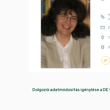
K
m
E
É
Dolgozói adatmódosítás igénylése a DE