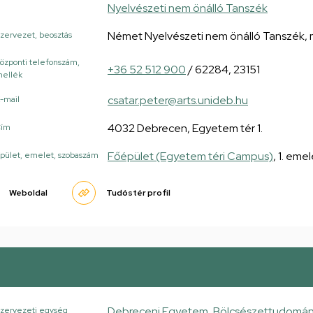
Nyelvészeti nem önálló Tanszék
Német Nyelvészeti nem önálló Tanszék,
zervezet, beosztás
özponti telefonszám,
+36 52 512 900
/ 62284, 23151
ellék
csatar.peter@arts.unideb.hu
-mail
4032 Debrecen, Egyetem tér 1.
Cím
Főépület (Egyetem téri Campus)
, 1. eme
pület, emelet, szobaszám
Weboldal
Tudóstér profil
Debreceni Egyetem, Bölcsészettudományi
zervezeti egység