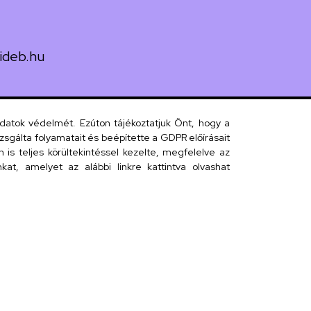
ideb.hu
uth utca 33.
adatok védelmét. Ezúton tájékoztatjuk Önt, hogy a
sgálta folyamatait és beépítette a GDPR előírásait
s teljes körültekintéssel kezelte, megfelelve az
 telefonkönyv
at, amelyet az alábbi linkre kattintva olvashat
efonkönyv