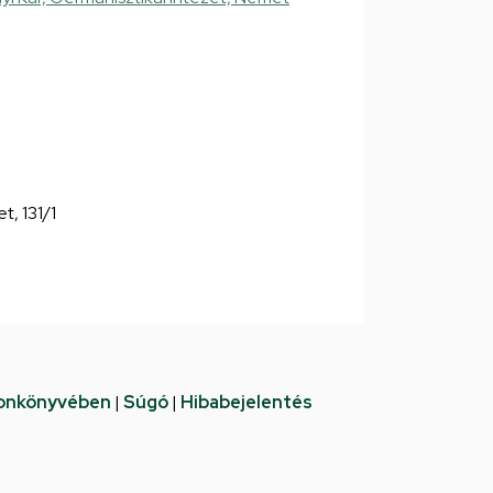
et, 131/1
fonkönyvében
|
Súgó
|
Hibabejelentés