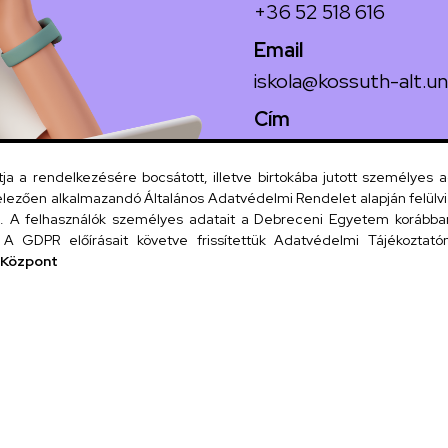
+36 52 518 616
Email
iskola@kossuth-alt.un
Cím
4024 Debrecen, Koss
 a rendelkezésére bocsátott, illetve birtokába jutott személyes 
lezően alkalmazandó Általános Adatvédelmi Rendelet alapján felülviz
A felhasználók személyes adatait a Debreceni Egyetem korábban i
Szervezeti
A GDPR előírásait követve frissítettük Adatvédelmi Tájékoztatónk
 Központ
UD tel