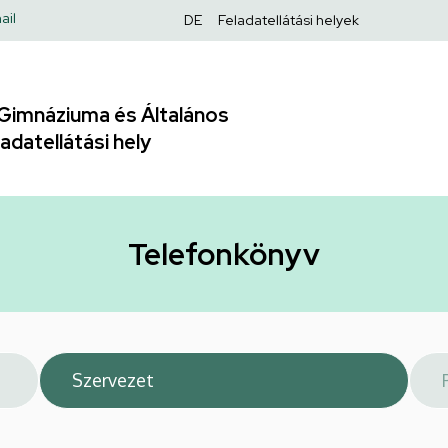
Felső
ail
DE
Feladatellátási helyek
navigáció
Gimnáziuma és Általános
adatellátási hely
Telefonkönyv