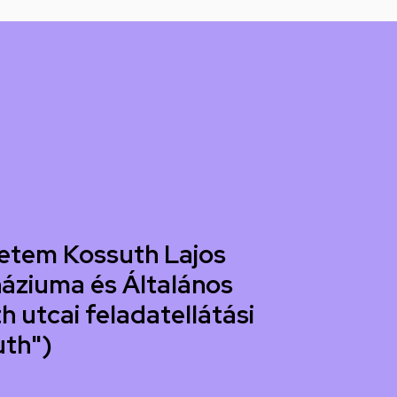
etem Kossuth Lajos
áziuma és Általános
h utcai feladatellátási
uth")