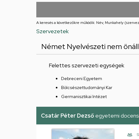
utcai
feladatellátási
A keresés a következőkre működik: Név, Munkahely (szervez
hely
Szervezetek
Német Nyelvészeti nem önáll
Felettes szervezeti egységek
Debreceni Egyetem
Bölcsészettudományi Kar
Germanisztikai Intézet
Csatár Péter Dezső
egyetemi docens
S