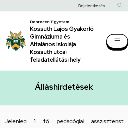
Álláshirdetések
Ugrás
Anonim
Bejelentkezés
a
|
Felhasználói
tartalomra
Kossuth
Debreceni Egyetem
fiók
Kossuth Lajos Gyakorló
Lajos
menüje
Gimnáziuma és
Gyakorló
Általános Iskolája
Gimnáziuma
Kossuth utcai
feladatellátási hely
és
Általános
Iskolája
Álláshirdetések
Kossuth
utcai
feladatellátási
hely
Jelenleg 1 fő pedagógiai asszisztenst