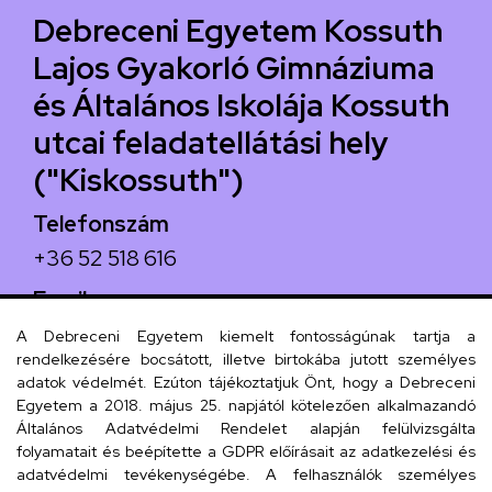
Debreceni Egyetem Kossuth
Lajos Gyakorló Gimnáziuma
és Általános Iskolája Kossuth
utcai feladatellátási hely
("Kiskossuth")
Telefonszám
+36 52 518 616
Email
iskola@kossuth-alt.unideb.hu
A Debreceni Egyetem kiemelt fontosságúnak tartja a
rendelkezésére bocsátott, illetve birtokába jutott személyes
Cím
adatok védelmét. Ezúton tájékoztatjuk Önt, hogy a Debreceni
Egyetem a 2018. május 25. napjától kötelezően alkalmazandó
4024 Debrecen, Kossuth utca 33.
Általános Adatvédelmi Rendelet alapján felülvizsgálta
folyamatait és beépítette a GDPR előírásait az adatkezelési és
adatvédelmi tevékenységébe. A felhasználók személyes