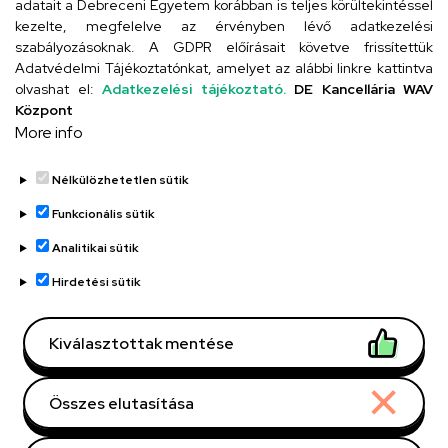
adatait a Debreceni Egyetem korábban is teljes körültekintéssel
Szervezeti telefonkönyv
kezelte, megfelelve az érvényben lévő adatkezelési
szabályozásoknak. A GDPR előírásait követve frissítettük
Adatvédelmi Tájékoztatónkat, amelyet az alábbi linkre kattintva
olvashat el:
Adatkezelési tájékoztató.
DE Kancellária WAV
UD telefonkönyv
Központ
More info
Nélkülözhetetlen sütik
Funkcionális sütik
Analitikai sütik
Adatvédelem
Adatvédelem
Hirdetési sütik
Régi oldal
Kiválasztottak mentése
Technikai információk
Összes elutasítása
Copyright © 2026 Unideb