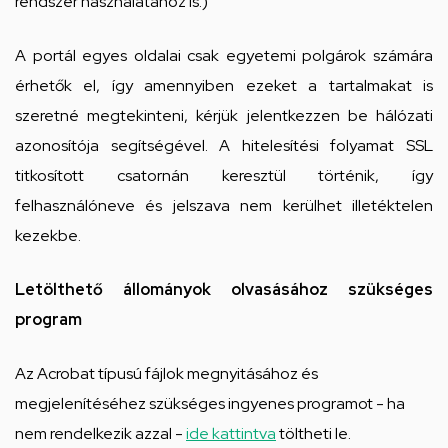
rendszer használatához is.)
A portál egyes oldalai csak egyetemi polgárok számára
érhetők el, így amennyiben ezeket a tartalmakat is
szeretné megtekinteni, kérjük jelentkezzen be hálózati
azonosítója segítségével. A hitelesítési folyamat SSL
titkosított csatornán keresztül történik, így
felhasználóneve és jelszava nem kerülhet illetéktelen
kezekbe.
Letölthető állományok olvasásához szükséges
program
Az Acrobat típusú fájlok megnyitásához és
megjelenítéséhez szükséges ingyenes programot - ha
nem rendelkezik azzal -
ide kattintva
töltheti le.