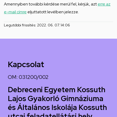
Amennyiben további kérdése merül fel, kérjük, azt
erre az
e-mail címre
eljuttatott levélben jelezze.
Legutóbbi frissítés:
2022. 06. 07. 14:06
Kapcsolat
OM: 031200/002
Debreceni Egyetem Kossuth
Lajos Gyakorló Gimnáziuma
és Általános Iskolája Kossuth
utcai feladatellátási hely