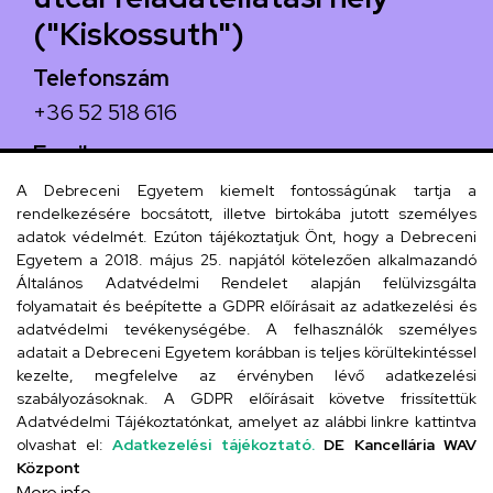
("Kiskossuth")
Telefonszám
+36 52 518 616
Email
iskola@kossuth-alt.unideb.hu
A Debreceni Egyetem kiemelt fontosságúnak tartja a
rendelkezésére bocsátott, illetve birtokába jutott személyes
Cím
adatok védelmét. Ezúton tájékoztatjuk Önt, hogy a Debreceni
Egyetem a 2018. május 25. napjától kötelezően alkalmazandó
4024 Debrecen, Kossuth utca 33.
Általános Adatvédelmi Rendelet alapján felülvizsgálta
folyamatait és beépítette a GDPR előírásait az adatkezelési és
adatvédelmi tevékenységébe. A felhasználók személyes
adatait a Debreceni Egyetem korábban is teljes körültekintéssel
Szervezeti telefonkönyv
kezelte, megfelelve az érvényben lévő adatkezelési
szabályozásoknak. A GDPR előírásait követve frissítettük
Adatvédelmi Tájékoztatónkat, amelyet az alábbi linkre kattintva
olvashat el:
Adatkezelési tájékoztató.
DE Kancellária WAV
UD telefonkönyv
Központ
More info