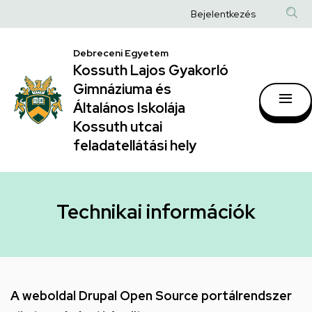
Technikai
Ugrás
Anonim
Bejelentkezés
a
információk
Felhasználói
tartalomra
|
Debreceni Egyetem
fiók
Kossuth Lajos Gyakorló
Kossuth
menüje
Gimnáziuma és
Lajos
Általános Iskolája
Gyakorló
Kossuth utcai
feladatellátási hely
Gimnáziuma
és
Általános
Technikai információk
Iskolája
Kossuth
utcai
feladatellátási
A weboldal Drupal Open Source portálrendszer