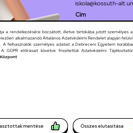
iskola@kossuth-alt.un
Cím
4024 Debrecen, Koss
 a rendelkezésére bocsátott, illetve birtokába jutott személyes 
lezően alkalmazandó Általános Adatvédelmi Rendelet alapján felülviz
A felhasználók személyes adatait a Debreceni Egyetem korábban i
Szervezeti
A GDPR előírásait követve frissítettük Adatvédelmi Tájékoztatónk
 Központ
UD tel
lasztottak mentése
Összes elutasítása
mációk