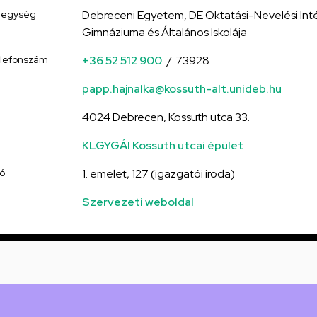
i egység
Debreceni Egyetem, DE Oktatási-Nevelési Int
Gimnáziuma és Általános Iskolája
elefonszám
+36 52 512 900
73928
papp.hajnalka@kossuth-alt.unideb.hu
4024 Debrecen, Kossuth utca 33.
KLGYGÁI Kossuth utcai épület
tó
1. emelet, 127 (igazgatói iroda)
Szervezeti weboldal