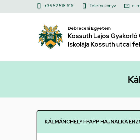
Kálmánchelyi-
Ugrás
Felső
+36 52 518 616
Telefonkönyv
e-m
a
Papp
kapcsolat
tartalomra
menü
Debreceni Egyetem
Hajnalka
Kossuth Lajos Gyakorló 
Erzsébet
Iskolája Kossuth utcai fel
|
Kossuth
Ká
Lajos
Gyakorló
Gimnáziuma
KÁLMÁNCHELYI-PAPP HAJNALKA ERZ
és