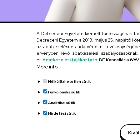
A Debreceni Egyetem kiemelt fontosságúnak tartja
Debreceni Egyetem a 2018. május 25. napjától köte
az adatkezelési és adatvédelmi tevékenységébe. 
érvényben lévő adatkezelési szabályozásoknak. 
el:
Adatkezelési tájékoztató.
DE Kancellária WAV
More info
Nélkülözhetetlen sütik
Funkcionális sütik
Analitikai sütik
Hirdetési sütik
Kivá
Adatvédelem
Adatvédelem
Technikai infor