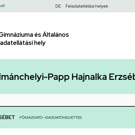
Felső
ail
DE
Feladatellátási helyek
navigáció
Gimnáziuma és Általános
adatellátási hely
lmánchelyi-Papp Hajnalka Erzsé
SÉBET
FŐIGAZGATÓ- IGAZGATÓHELYETTES