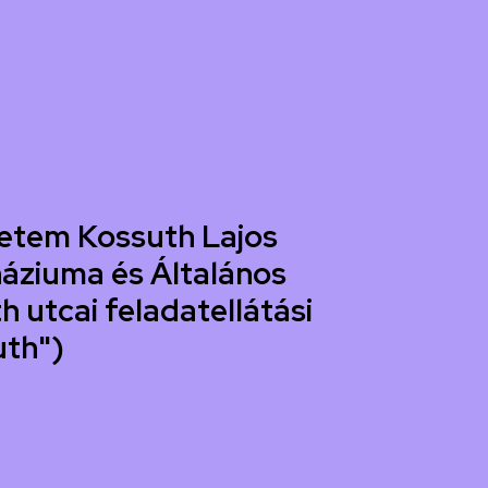
etem Kossuth Lajos
áziuma és Általános
h utcai feladatellátási
uth")