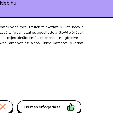
ideb.hu
uth utca 33.
adatok védelmét. Ezúton tájékoztatjuk Önt, hogy a
sgálta folyamatait és beépítette a GDPR előírásait
s teljes körültekintéssel kezelte, megfelelve az
 telefonkönyv
at, amelyet az alábbi linkre kattintva olvashat
efonkönyv
Összes elfogadása
Withdraw consent