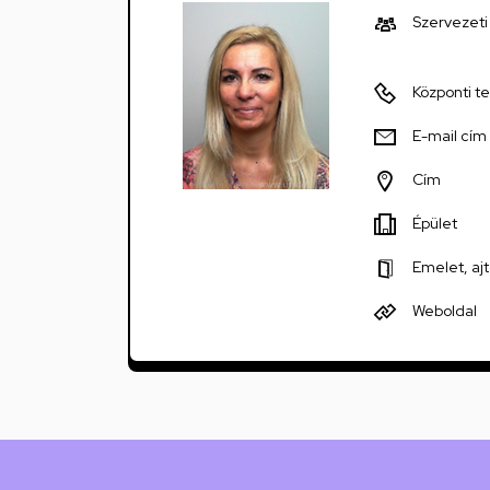
Általános
Szervezet
Iskolája
Központi t
Kossuth
E-mail cím
utcai
Cím
feladatellátási
Épület
hely
Emelet, aj
Weboldal