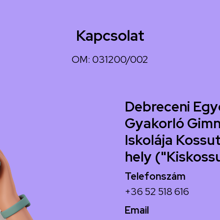
Kapcsolat
OM: 031200/002
Debreceni Egy
Gyakorló Gimn
Iskolája Kossut
hely ("Kiskoss
Telefonszám
+36 52 518 616
Email