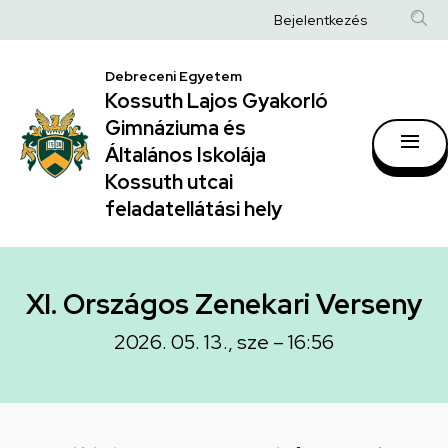
XI.
Ugrás
Anonim
Bejelentkezés
a
Országos
Felhasználói
tartalomra
Zenekari
Debreceni Egyetem
fiók
Kossuth Lajos Gyakorló
Verseny
menüje
Gimnáziuma és
|
Általános Iskolája
Kossuth
Kossuth utcai
feladatellátási hely
Lajos
Gyakorló
Gimnáziuma
XI. Országos Zenekari Verseny
és
2026. 05. 13., sze – 16:56
Általános
Iskolája
Kossuth