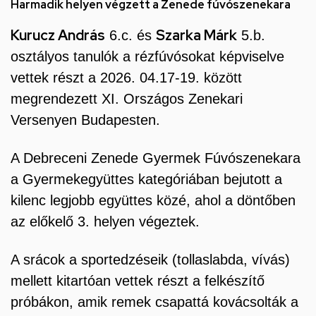
utcai
Harmadik helyen végzett a Zenede fúvószenekara
feladatellátási
Kurucz András
Szarka Márk
6.c. és
5.b.
hely
osztályos tanulók a rézfúvósokat képviselve
vettek részt a 2026. 04.17-19. között
megrendezett XI. Országos Zenekari
Versenyen Budapesten.
A Debreceni Zenede Gyermek Fúvószenekara
a Gyermekegyüttes kategóriában bejutott a
kilenc legjobb együttes közé, ahol a döntőben
az előkelő 3. helyen végeztek.
A srácok a sportedzéseik (tollaslabda, vívás)
mellett kitartóan vettek részt a felkészítő
próbákon, amik remek csapattá kovácsolták a