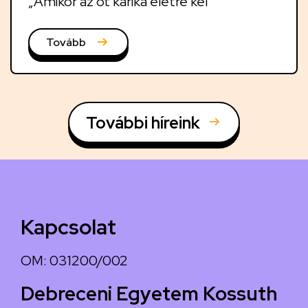
„Amikor az öt karika életre kel”
Tovább
További híreink
Kapcsolat
OM: 031200/002
Debreceni Egyetem Kossuth