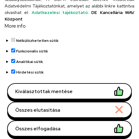
Adatvédelmi Tájékoztatónkat, amelyet az alábbi linkre kattintva
olvashat el:
Adatkezelési tájékoztató.
DE Kancellária WAV
UD telefonkönyv
Központ
More info
Nélkülözhetetlen sütik
Funkcionális sütik
Analitikai sütik
Adatvédelem
Adatvédelem
Hirdetési sütik
Régi oldal
Kiválasztottak mentése
Technikai információk
Összes elutasítása
Copyright © 2026 Unideb
Összes elfogadása