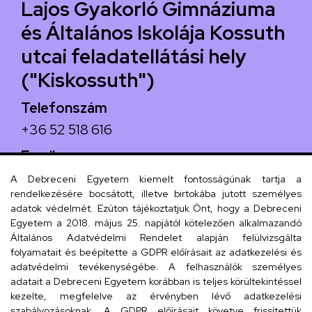
Lajos Gyakorló Gimnáziuma
és Általános Iskolája Kossuth
utcai feladatellátási hely
("Kiskossuth")
Telefonszám
+36 52 518 616
Email
iskola@kossuth-alt.unideb.hu
A Debreceni Egyetem kiemelt fontosságúnak tartja a
rendelkezésére bocsátott, illetve birtokába jutott személyes
Cím
adatok védelmét. Ezúton tájékoztatjuk Önt, hogy a Debreceni
Egyetem a 2018. május 25. napjától kötelezően alkalmazandó
4024 Debrecen, Kossuth utca 33.
Általános Adatvédelmi Rendelet alapján felülvizsgálta
folyamatait és beépítette a GDPR előírásait az adatkezelési és
adatvédelmi tevékenységébe. A felhasználók személyes
adatait a Debreceni Egyetem korábban is teljes körültekintéssel
Szervezeti telefonkönyv
kezelte, megfelelve az érvényben lévő adatkezelési
szabályozásoknak. A GDPR előírásait követve frissítettük