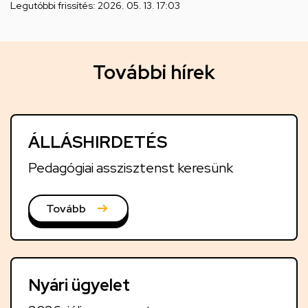
Legutóbbi frissítés:
2026. 05. 13. 17:03
T
További hírek
o
v
á
ÁLLÁSHIRDETÉS
b
b
Pedagógiai asszisztenst keresünk
i
h
Tovább
í
r
e
Nyári ügyelet
k