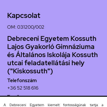
Kapcsolat
OM: 031200/002
Debreceni Egyetem Kossuth
Lajos Gyakorló Gimnáziuma
és Általános Iskolája Kossuth
utcai feladatellátási hely
("Kiskossuth")
Telefonszám
+36 52 518 616
Email
iskola@kossuth-alt.unideb.hu
A Debreceni Egyetem kiemelt fontosságúnak tartja a