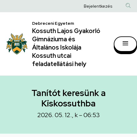
Tanítót
Ugrás
Anonim
Bejelentkezés
a
keresünk
Felhasználói
tartalomra
a
Debreceni Egyetem
fiók
Kossuth Lajos Gyakorló
Kiskossuthba
menüje
Gimnáziuma és
|
Általános Iskolája
Kossuth
Kossuth utcai
feladatellátási hely
Lajos
Gyakorló
Gimnáziuma
Tanítót keresünk a
és
Kiskossuthba
Általános
2026. 05. 12., k – 06:53
Iskolája
Kossuth