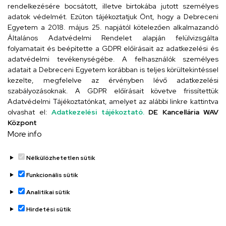
rendelkezésére bocsátott, illetve birtokába jutott személyes
Cím
adatok védelmét. Ezúton tájékoztatjuk Önt, hogy a Debreceni
Egyetem a 2018. május 25. napjától kötelezően alkalmazandó
4024 Debrecen, Kossuth utca 33.
Általános Adatvédelmi Rendelet alapján felülvizsgálta
folyamatait és beépítette a GDPR előírásait az adatkezelési és
adatvédelmi tevékenységébe. A felhasználók személyes
adatait a Debreceni Egyetem korábban is teljes körültekintéssel
Szervezeti telefonkönyv
kezelte, megfelelve az érvényben lévő adatkezelési
szabályozásoknak. A GDPR előírásait követve frissítettük
Adatvédelmi Tájékoztatónkat, amelyet az alábbi linkre kattintva
olvashat el:
Adatkezelési tájékoztató.
DE Kancellária WAV
UD telefonkönyv
Központ
More info
Nélkülözhetetlen sütik
Funkcionális sütik
Analitikai sütik
Adatvédelem
Adatvédelem
Hirdetési sütik