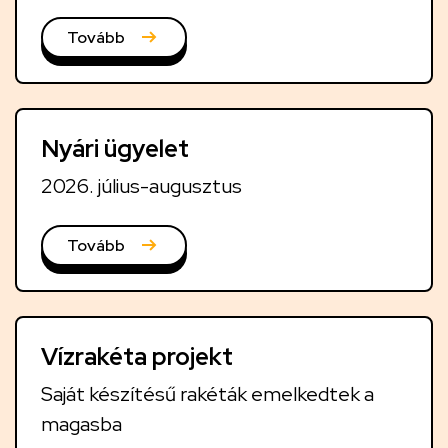
i
h
Tovább
í
r
e
Nyári ügyelet
k
2026. július-augusztus
Tovább
Vízrakéta projekt
Saját készítésű rakéták emelkedtek a
magasba