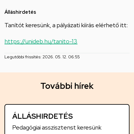
utcai
feladatellátási
Álláshirdetés
hely
Tanítót keresünk, a pályázati kiírás elérhető itt:
https://unideb.hu/tanito-13
Legutóbbi frissítés:
2026. 05. 12. 06:55
T
További hírek
o
v
á
ÁLLÁSHIRDETÉS
b
b
Pedagógiai asszisztenst keresünk