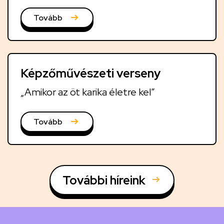
Tovább
Képzőművészeti verseny
„Amikor az öt karika életre kel”
Tovább
További híreink