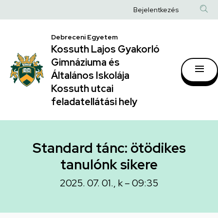
Standard
Ugrás
Anonim
Bejelentkezés
a
tánc:
Felhasználói
tartalomra
ötödikes
Debreceni Egyetem
fiók
Kossuth Lajos Gyakorló
tanulónk
menüje
Gimnáziuma és
sikere
Általános Iskolája
|
Kossuth utcai
feladatellátási hely
Kossuth
Lajos
Gyakorló
Standard tánc: ötödikes
Gimnáziuma
tanulónk sikere
és
2025. 07. 01., k – 09:35
Általános
Iskolája