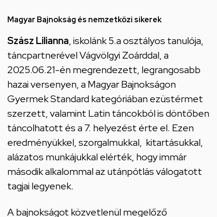
Kossuth
utcai
Magyar Bajnokság és nemzetközi sikerek
feladatellátási
Szász Lilianna
, iskolánk 5.a osztályos tanulója,
hely
táncpartnerével Vágvölgyi Zoárddal, a
2025.06.21-én megrendezett, legrangosabb
hazai versenyen, a Magyar Bajnokságon
Gyermek Standard kategóriában ezüstérmet
szerzett, valamint Latin táncokból is döntőben
táncolhatott és a 7. helyezést érte el. Ezen
eredményükkel, szorgalmukkal, kitartásukkal,
alázatos munkájukkal elérték, hogy immár
második alkalommal az utánpótlás válogatott
tagjai legyenek.
A bajnokságot közvetlenül megelőző