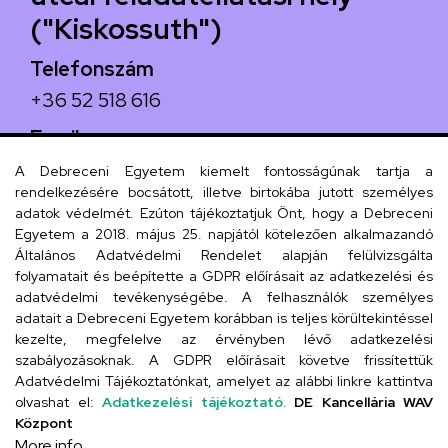
("Kiskossuth")
Telefonszám
+36 52 518 616
Email
iskola@kossuth-alt.unideb.hu
A Debreceni Egyetem kiemelt fontosságúnak tartja a
rendelkezésére bocsátott, illetve birtokába jutott személyes
Cím
adatok védelmét. Ezúton tájékoztatjuk Önt, hogy a Debreceni
Egyetem a 2018. május 25. napjától kötelezően alkalmazandó
4024 Debrecen, Kossuth utca 33.
Általános Adatvédelmi Rendelet alapján felülvizsgálta
folyamatait és beépítette a GDPR előírásait az adatkezelési és
adatvédelmi tevékenységébe. A felhasználók személyes
adatait a Debreceni Egyetem korábban is teljes körültekintéssel
Szervezeti telefonkönyv
kezelte, megfelelve az érvényben lévő adatkezelési
szabályozásoknak. A GDPR előírásait követve frissítettük
Adatvédelmi Tájékoztatónkat, amelyet az alábbi linkre kattintva
olvashat el:
Adatkezelési tájékoztató.
DE Kancellária WAV
UD telefonkönyv
Központ
More info