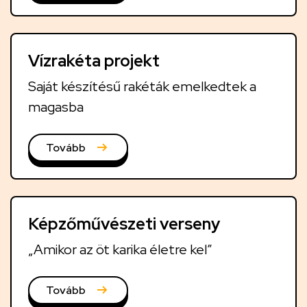
Vízrakéta projekt
Saját készítésű rakéták emelkedtek a
magasba
Tovább
Képzőművészeti verseny
„Amikor az öt karika életre kel”
Tovább