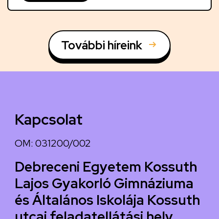
További híreink
Kapcsolat
OM: 031200/002
Debreceni Egyetem Kossuth
Lajos Gyakorló Gimnáziuma
és Általános Iskolája Kossuth
utcai feladatellátási hely