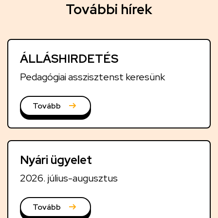
T
További hírek
o
v
á
ÁLLÁSHIRDETÉS
b
b
Pedagógiai asszisztenst keresünk
i
h
Tovább
í
r
e
Nyári ügyelet
k
2026. július-augusztus
Tovább