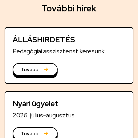
T
További hírek
o
v
á
ÁLLÁSHIRDETÉS
b
b
Pedagógiai asszisztenst keresünk
i
h
Tovább
í
r
e
Nyári ügyelet
k
2026. július-augusztus
Tovább