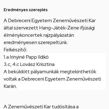
utcai
feladatellátási
Eredményes szereplés
hely
A Debreceni Egyetem Zeneművészeti Kar
által szervezett Hang-Játék-Zene ifjúsági
élménykoncertek rajzpályázatán
eredményesen szerepeltünk.
Felkészítő:
1.a Irinyiné Papp Ildikó
3.c, 4.c Lovász Krisztina
A beküldött pályamunkák megtekinthetők
voltak a Debreceni Egyetem Zeneművészeti
Karán.
A Zeneművészeti Kar tudósítása a