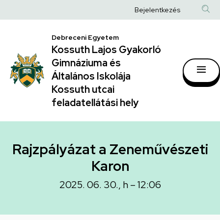
Rajzpályázat
Ugrás
Anonim
Bejelentkezés
a
a
Felhasználói
tartalomra
Zeneművészeti
Debreceni Egyetem
fiók
Kossuth Lajos Gyakorló
Karon
menüje
Gimnáziuma és
|
Általános Iskolája
Kossuth
Kossuth utcai
feladatellátási hely
Lajos
Gyakorló
Gimnáziuma
Rajzpályázat a Zeneművészeti
és
Karon
Általános
2025. 06. 30., h – 12:06
Iskolája
Kossuth