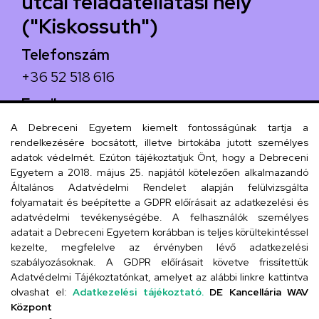
utcai feladatellátási hely
("Kiskossuth")
Telefonszám
+36 52 518 616
Email
iskola@kossuth-alt.unideb.hu
A Debreceni Egyetem kiemelt fontosságúnak tartja a
rendelkezésére bocsátott, illetve birtokába jutott személyes
Cím
adatok védelmét. Ezúton tájékoztatjuk Önt, hogy a Debreceni
Egyetem a 2018. május 25. napjától kötelezően alkalmazandó
4024 Debrecen, Kossuth utca 33.
Általános Adatvédelmi Rendelet alapján felülvizsgálta
folyamatait és beépítette a GDPR előírásait az adatkezelési és
adatvédelmi tevékenységébe. A felhasználók személyes
adatait a Debreceni Egyetem korábban is teljes körültekintéssel
Szervezeti telefonkönyv
kezelte, megfelelve az érvényben lévő adatkezelési
szabályozásoknak. A GDPR előírásait követve frissítettük
Adatvédelmi Tájékoztatónkat, amelyet az alábbi linkre kattintva
olvashat el:
Adatkezelési tájékoztató.
DE Kancellária WAV
UD telefonkönyv
Központ