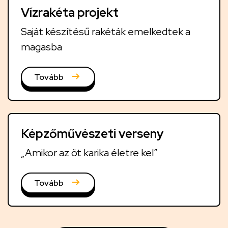
Vízrakéta projekt
Saját készítésű rakéták emelkedtek a
magasba
Tovább
Képzőművészeti verseny
„Amikor az öt karika életre kel”
Tovább