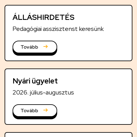
v
á
ÁLLÁSHIRDETÉS
b
b
Pedagógiai asszisztenst keresünk
i
h
Tovább
í
r
e
Nyári ügyelet
k
2026. július-augusztus
Tovább