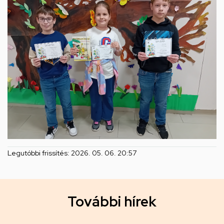
Legutóbbi frissítés:
2026. 05. 06. 20:57
T
További hírek
o