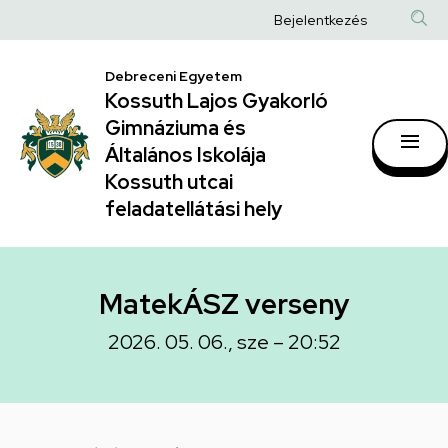
MatekÁSZ
Ugrás
Anonim
Bejelentkezés
a
verseny
Felhasználói
tartalomra
|
Debreceni Egyetem
fiók
Kossuth Lajos Gyakorló
Kossuth
menüje
Gimnáziuma és
Lajos
Általános Iskolája
Gyakorló
Kossuth utcai
feladatellátási hely
Gimnáziuma
és
Általános
MatekÁSZ verseny
Iskolája
2026. 05. 06., sze – 20:52
Kossuth
utcai
feladatellátási