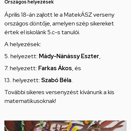
hely
Országos helyezések
Április 18-án zajlott le a MatekÁSZ verseny
országos döntője, amelyen szép sikereket
értek el iskolánk 5.c-s tanulói.
A helyezések:
5. helyezett:
Mády-Nánássy Eszter
,
7. helyezett:
Farkas Ákos
, és
13. helyezett:
Szabó Béla
.
További sikeres versenyzést kívánunk a kis
matematikusoknak!