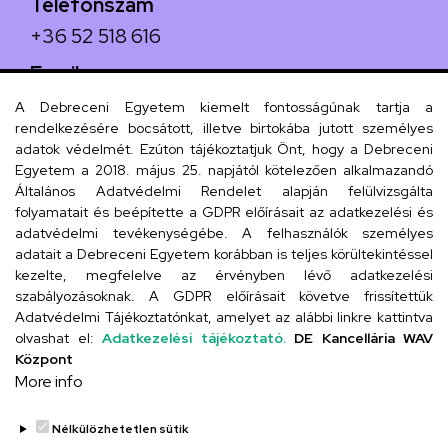
Telefonszám
+36 52 518 616
Email
iskola@kossuth-alt.unideb.hu
A Debreceni Egyetem kiemelt fontosságúnak tartja a
rendelkezésére bocsátott, illetve birtokába jutott személyes
Cím
adatok védelmét. Ezúton tájékoztatjuk Önt, hogy a Debreceni
4024 Debrecen, Kossuth utca 33.
Egyetem a 2018. május 25. napjától kötelezően alkalmazandó
Általános Adatvédelmi Rendelet alapján felülvizsgálta
folyamatait és beépítette a GDPR előírásait az adatkezelési és
adatvédelmi tevékenységébe. A felhasználók személyes
adatait a Debreceni Egyetem korábban is teljes körültekintéssel
Szervezeti telefonkönyv
kezelte, megfelelve az érvényben lévő adatkezelési
szabályozásoknak. A GDPR előírásait követve frissítettük
Adatvédelmi Tájékoztatónkat, amelyet az alábbi linkre kattintva
olvashat el:
Adatkezelési tájékoztató.
DE Kancellária WAV
UD telefonkönyv
Központ
More info
Nélkülözhetetlen sütik