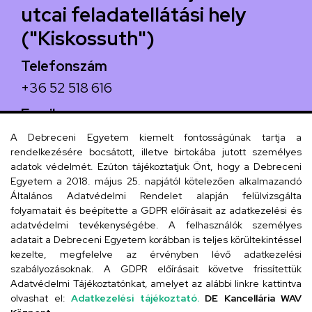
utcai feladatellátási hely
("Kiskossuth")
Telefonszám
+36 52 518 616
Email
iskola@kossuth-alt.unideb.hu
A Debreceni Egyetem kiemelt fontosságúnak tartja a
rendelkezésére bocsátott, illetve birtokába jutott személyes
Cím
adatok védelmét. Ezúton tájékoztatjuk Önt, hogy a Debreceni
Egyetem a 2018. május 25. napjától kötelezően alkalmazandó
4024 Debrecen, Kossuth utca 33.
Általános Adatvédelmi Rendelet alapján felülvizsgálta
folyamatait és beépítette a GDPR előírásait az adatkezelési és
adatvédelmi tevékenységébe. A felhasználók személyes
adatait a Debreceni Egyetem korábban is teljes körültekintéssel
Szervezeti telefonkönyv
kezelte, megfelelve az érvényben lévő adatkezelési
szabályozásoknak. A GDPR előírásait követve frissítettük
Adatvédelmi Tájékoztatónkat, amelyet az alábbi linkre kattintva
olvashat el:
Adatkezelési tájékoztató.
DE Kancellária WAV
UD telefonkönyv