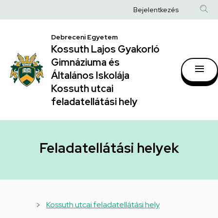
Feladatellátási
Ugrás
Anonim
Bejelentkezés
a
helyek
Felhasználói
tartalomra
|
Debreceni Egyetem
fiók
Kossuth Lajos Gyakorló
Kossuth
menüje
Gimnáziuma és
Lajos
Általános Iskolája
Gyakorló
Kossuth utcai
feladatellátási hely
Gimnáziuma
és
Általános
Feladatellátási helyek
Iskolája
Kossuth
utcai
feladatellátási
Kossuth utcai feladatellátási hely