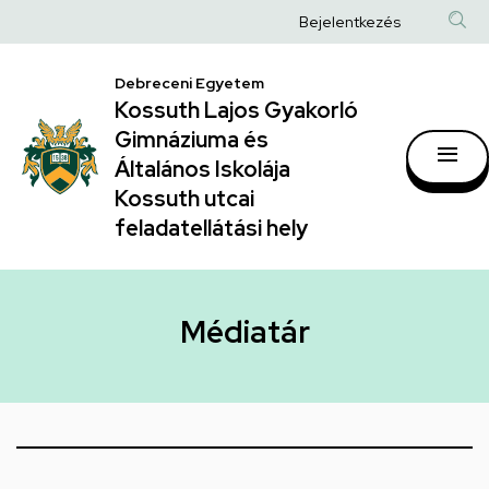
|
Ugrás
Anonim
Bejelentkezés
a
Kossuth
Felhasználói
tartalomra
Lajos
Debreceni Egyetem
fiók
Kossuth Lajos Gyakorló
Gyakorló
menüje
Gimnáziuma és
Gimnáziuma
Általános Iskolája
és
Kossuth utcai
feladatellátási hely
Általános
Iskolája
Kossuth
Médiatár
utcai
feladatellátási
hely