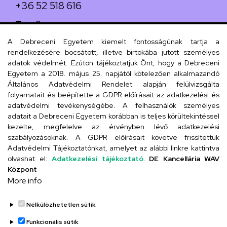
+36 52 518 616
Email
iskola@kossuth-alt.unideb.hu
A Debreceni Egyetem kiemelt fontosságúnak tartja a
rendelkezésére bocsátott, illetve birtokába jutott személyes
Cím
adatok védelmét. Ezúton tájékoztatjuk Önt, hogy a Debreceni
Egyetem a 2018. május 25. napjától kötelezően alkalmazandó
4024 Debrecen, Kossuth utca 33.
Általános Adatvédelmi Rendelet alapján felülvizsgálta
folyamatait és beépítette a GDPR előírásait az adatkezelési és
adatvédelmi tevékenységébe. A felhasználók személyes
adatait a Debreceni Egyetem korábban is teljes körültekintéssel
Szervezeti telefonkönyv
kezelte, megfelelve az érvényben lévő adatkezelési
szabályozásoknak. A GDPR előírásait követve frissítettük
Adatvédelmi Tájékoztatónkat, amelyet az alábbi linkre kattintva
olvashat el:
Adatkezelési tájékoztató.
DE Kancellária WAV
UD telefonkönyv
Központ
More info
Nélkülözhetetlen sütik
Funkcionális sütik