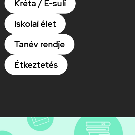
Kréta / E-suli
Iskolai élet
Tanév rendje
Étkeztetés
Kép