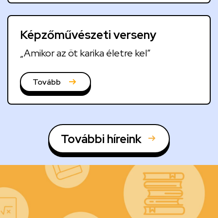
Képzőművészeti verseny
„Amikor az öt karika életre kel”
Tovább
További híreink
Kép