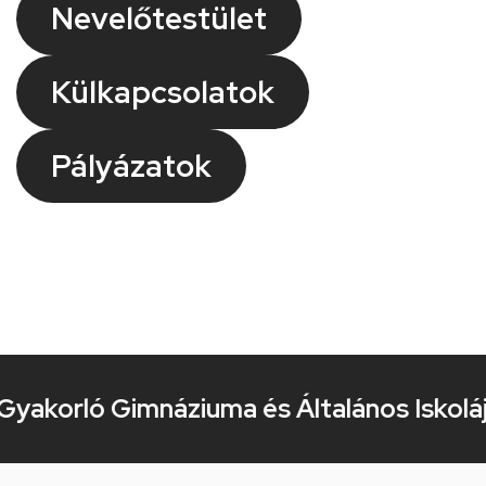
Nevelőtestület
Külkapcsolatok
Pályázatok
akorló Gimnáziuma és Általános Iskolája K