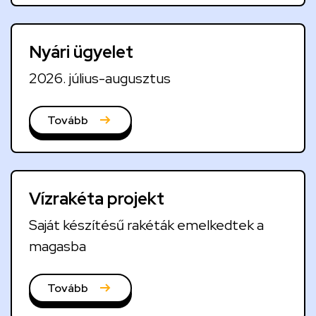
u
a
Nyári ügyelet
l
i
2026. július-augusztus
t
á
Tovább
s
o
k
Vízrakéta projekt
Saját készítésű rakéták emelkedtek a
magasba
Tovább