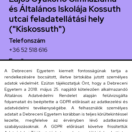
és Általános Iskolája Kossuth
utcai feladatellátási hely
("Kiskossuth")
Telefonszám
+36 52 518 616
Email
iskola@kossuth-alt.unideb.hu
A Debreceni Egyetem kiemelt fontosságúnak tartja a
rendelkezésére bocsátott, illetve birtokába jutott személyes
Cím
adatok védelmét. Ezúton tájékoztatjuk Önt, hogy a Debreceni
Egyetem a 2018. május 25. napjától kötelezően alkalmazandó
4024 Debrecen, Kossuth utca 33.
Általános Adatvédelmi Rendelet alapján felülvizsgálta
folyamatait és beépítette a GDPR előírásait az adatkezelési és
adatvédelmi tevékenységébe. A felhasználók személyes
adatait a Debreceni Egyetem korábban is teljes körültekintéssel
Szervezeti telefonkönyv
kezelte, megfelelve az érvényben lévő adatkezelési
szabályozásoknak. A GDPR előírásait követve frissítettük