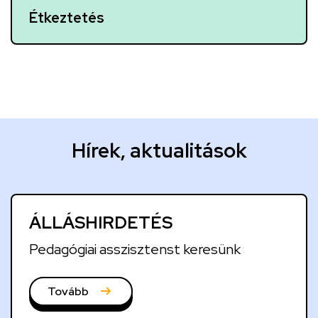
Étkeztetés
H
Hírek, aktualitások
í
r
e
ÁLLÁSHIRDETÉS
k
,
Pedagógiai asszisztenst keresünk
a
k
Tovább
t