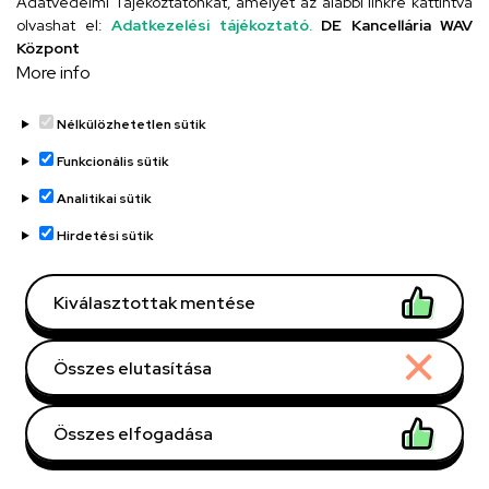
Adatvédelmi Tájékoztatónkat, amelyet az alábbi linkre kattintva
olvashat el:
Adatkezelési tájékoztató.
DE Kancellária WAV
UD telefonkönyv
Központ
More info
Nélkülözhetetlen sütik
Funkcionális sütik
Analitikai sütik
Adatvédelem
Adatvédelem
Hirdetési sütik
Régi oldal
Kiválasztottak mentése
Technikai információk
Összes elutasítása
Copyright © 2026 Unideb
Összes elfogadása