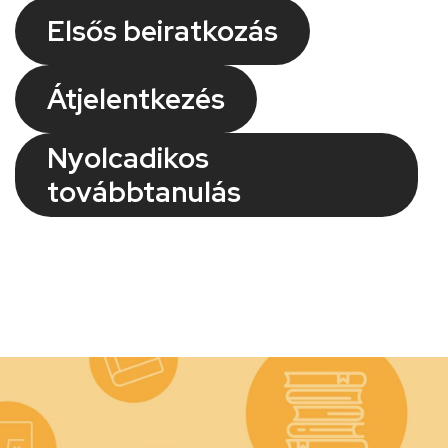
Elsős beiratkozás
Átjelentkezés
Nyolcadikos
továbbtanulás
Kép