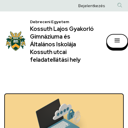
Kossuth
Anonim
Bejelentkezés
Lajos
Felhasználói
Gyakorló
Debreceni Egyetem
fiók
Kossuth Lajos Gyakorló
Gimnáziuma
menüje
Gimnáziuma és
és
Általános Iskolája
Általános
Kossuth utcai
feladatellátási hely
Iskolája
Kossuth
utcai
feladatellátási
hely