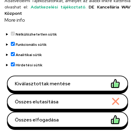
Adatvédelmi Tájékoztatónkat, amelyet az alábbi linkre kattintva
olvashat el:
Adatkezelési tájékoztató.
DE Kancellária WAV
UD telefonkönyv
Központ
More info
Nélkülözhetetlen sütik
Funkcionális sütik
Analitikai sütik
Adatvédelem
Adatvédelem
Hirdetési sütik
Régi oldal
Kiválasztottak mentése
Technikai információk
Összes elutasítása
Copyright © 2026 Unideb
Összes elfogadása