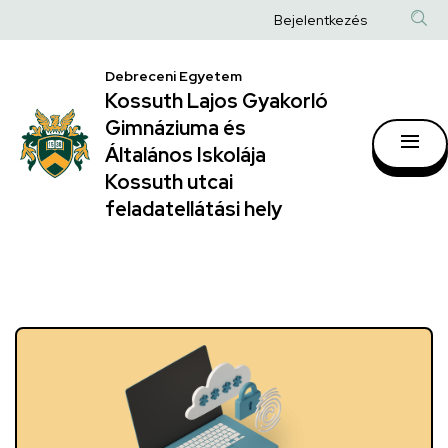
Kossuth
Anonim
Bejelentkezés
Lajos
Felhasználói
Gyakorló
Debreceni Egyetem
fiók
Kossuth Lajos Gyakorló
Gimnáziuma
menüje
Gimnáziuma és
és
Általános Iskolája
Általános
Kossuth utcai
feladatellátási hely
Iskolája
Kossuth
utcai
feladatellátási
hely