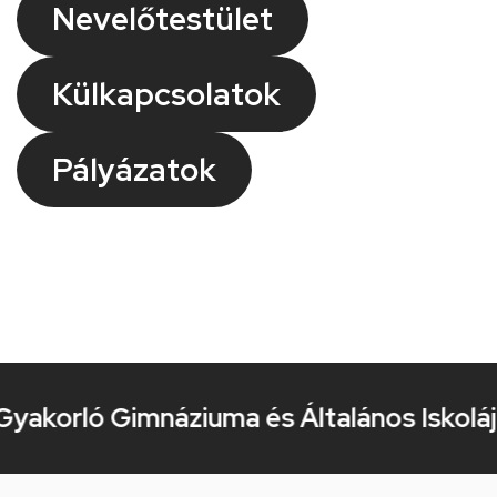
Nevelőtestület
Külkapcsolatok
Pályázatok
akorló Gimnáziuma és Általános Iskolája K