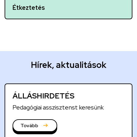
Étkeztetés
H
Hírek, aktualitások
í
r
e
ÁLLÁSHIRDETÉS
k
,
Pedagógiai asszisztenst keresünk
a
k
Tovább
t