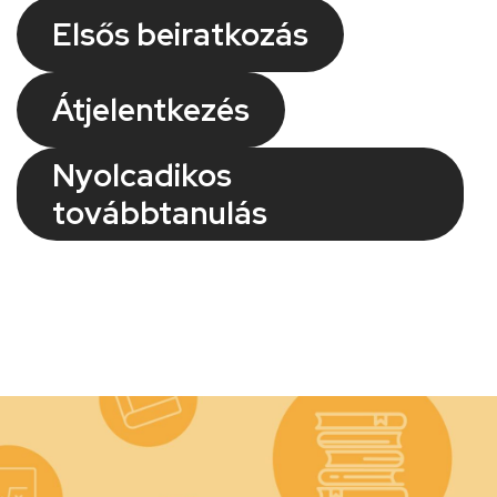
Elsős beiratkozás
Átjelentkezés
Nyolcadikos
továbbtanulás
Kép