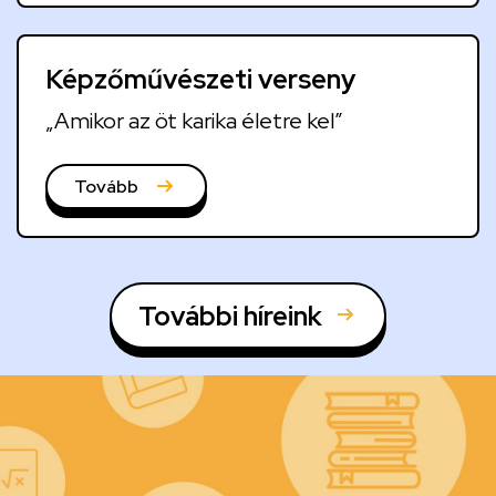
Képzőművészeti verseny
„Amikor az öt karika életre kel”
Tovább
További híreink
Kép