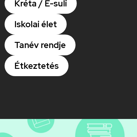
Kréta / E-suli
Iskolai élet
Tanév rendje
Étkeztetés
Kép