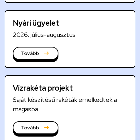
u
a
Nyári ügyelet
l
i
2026. július-augusztus
t
á
Tovább
s
o
k
Vízrakéta projekt
Saját készítésű rakéták emelkedtek a
magasba
Tovább