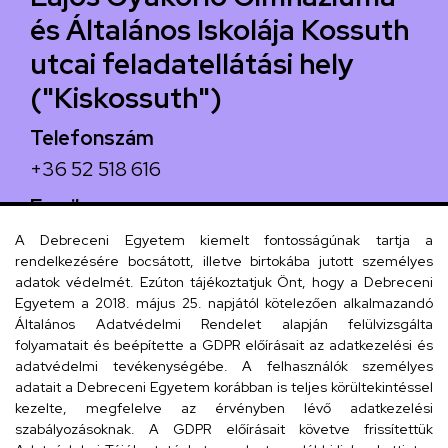
és Általános Iskolája Kossuth
utcai feladatellátási hely
("Kiskossuth")
Telefonszám
+36 52 518 616
Email
iskola@kossuth-alt.unideb.hu
A Debreceni Egyetem kiemelt fontosságúnak tartja a
rendelkezésére bocsátott, illetve birtokába jutott személyes
Cím
adatok védelmét. Ezúton tájékoztatjuk Önt, hogy a Debreceni
Egyetem a 2018. május 25. napjától kötelezően alkalmazandó
4024 Debrecen, Kossuth utca 33.
Általános Adatvédelmi Rendelet alapján felülvizsgálta
folyamatait és beépítette a GDPR előírásait az adatkezelési és
adatvédelmi tevékenységébe. A felhasználók személyes
adatait a Debreceni Egyetem korábban is teljes körültekintéssel
Szervezeti telefonkönyv
kezelte, megfelelve az érvényben lévő adatkezelési
szabályozásoknak. A GDPR előírásait követve frissítettük