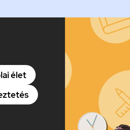
Kép
lai élet
eztetés
Kép