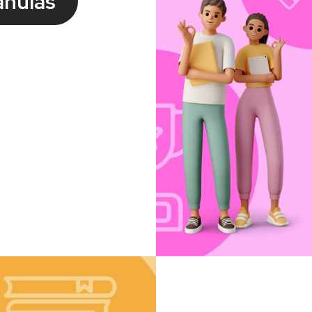
anulás
Kép