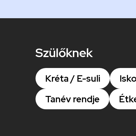
k
Szülőknek
Kréta / E-suli
Isko
Tanév rendje
Étk