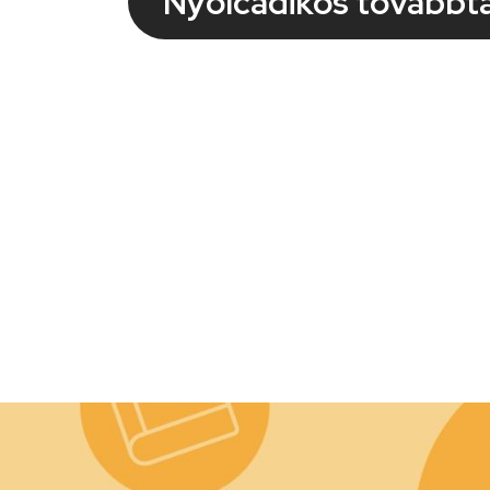
Nyolcadikos továbbt
Kép