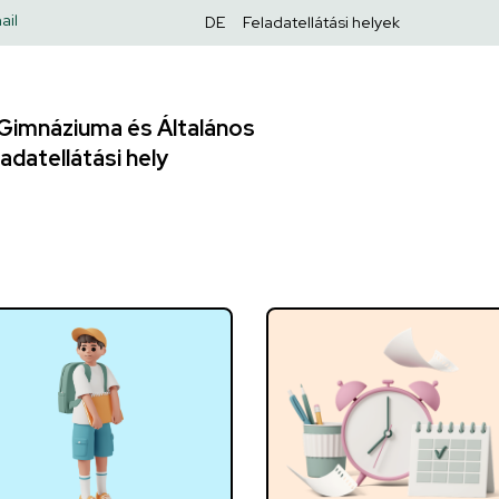
Felső
ail
DE
Feladatellátási helyek
navigáció
Gimnáziuma és Általános
adatellátási hely