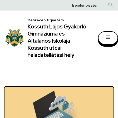
Kossuth
Anonim
Bejelentkezés
Lajos
Felhasználói
Gyakorló
Debreceni Egyetem
fiók
Kossuth Lajos Gyakorló
Gimnáziuma
menüje
Gimnáziuma és
és
Általános Iskolája
Általános
Kossuth utcai
feladatellátási hely
Iskolája
Kossuth
utcai
feladatellátási
hely