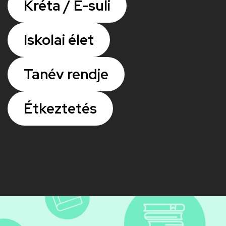
Kréta / E-suli
Iskolai élet
Tanév rendje
Étkeztetés
Kép