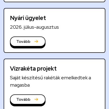
u
a
Nyári ügyelet
l
i
2026. július-augusztus
t
á
Tovább
s
o
k
Vízrakéta projekt
Saját készítésű rakéták emelkedtek a
magasba
Tovább