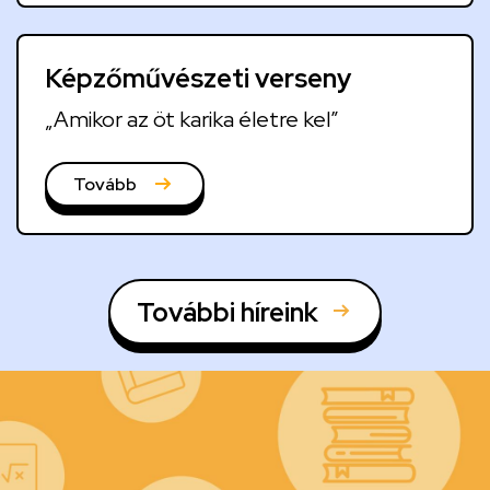
Képzőművészeti verseny
„Amikor az öt karika életre kel”
Tovább
További híreink
Kép