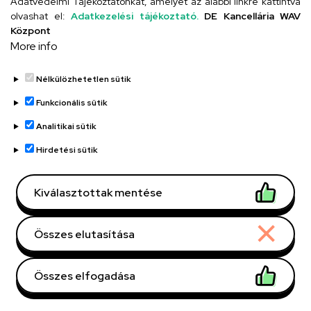
Adatvédelmi Tájékoztatónkat, amelyet az alábbi linkre kattintva
olvashat el:
Adatkezelési tájékoztató.
DE Kancellária WAV
UD telefonkönyv
Központ
More info
Nélkülözhetetlen sütik
Funkcionális sütik
Analitikai sütik
Adatvédelem
Adatvédelem
Hirdetési sütik
Régi oldal
Kiválasztottak mentése
Technikai információk
Összes elutasítása
Copyright © 2026 Unideb
Összes elfogadása