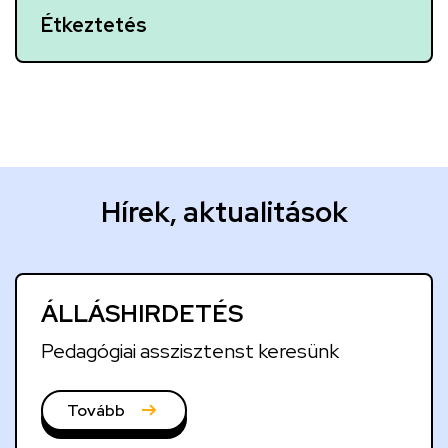
Étkeztetés
H
Hírek, aktualitások
í
r
e
ÁLLÁSHIRDETÉS
k
,
Pedagógiai asszisztenst keresünk
a
k
Tovább
t