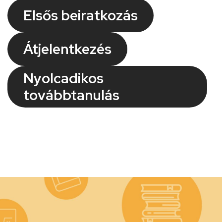
Elsős beiratkozás
Átjelentkezés
Nyolcadikos
továbbtanulás
Kép