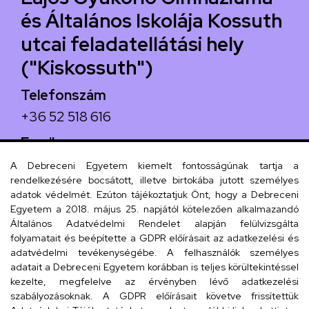
és Általános Iskolája Kossuth
utcai feladatellátási hely
("Kiskossuth")
Telefonszám
+36 52 518 616
Email
iskola@kossuth-alt.unideb.hu
A Debreceni Egyetem kiemelt fontosságúnak tartja a
rendelkezésére bocsátott, illetve birtokába jutott személyes
Cím
adatok védelmét. Ezúton tájékoztatjuk Önt, hogy a Debreceni
Egyetem a 2018. május 25. napjától kötelezően alkalmazandó
4024 Debrecen, Kossuth utca 33.
Általános Adatvédelmi Rendelet alapján felülvizsgálta
folyamatait és beépítette a GDPR előírásait az adatkezelési és
adatvédelmi tevékenységébe. A felhasználók személyes
adatait a Debreceni Egyetem korábban is teljes körültekintéssel
Szervezeti telefonkönyv
kezelte, megfelelve az érvényben lévő adatkezelési
szabályozásoknak. A GDPR előírásait követve frissítettük